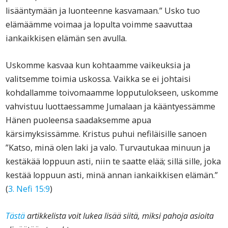
lisääntymään ja luonteenne kasvamaan.” Usko tuo
elämäämme voimaa ja lopulta voimme saavuttaa
iankaikkisen elämän sen avulla.
Uskomme kasvaa kun kohtaamme vaikeuksia ja
valitsemme toimia uskossa. Vaikka se ei johtaisi
kohdallamme toivomaamme lopputulokseen, uskomme
vahvistuu luottaessamme Jumalaan ja kääntyessämme
Hänen puoleensa saadaksemme apua
kärsimyksissämme. Kristus puhui nefiläisille sanoen
”Katso, minä olen laki ja valo. Turvautukaa minuun ja
kestäkää loppuun asti, niin te saatte elää; sillä sille, joka
kestää loppuun asti, minä annan iankaikkisen elämän.”
(
3. Nefi 15:9
)
Tästä
artikkelista voit lukea lisää siitä, miksi pahoja asioita