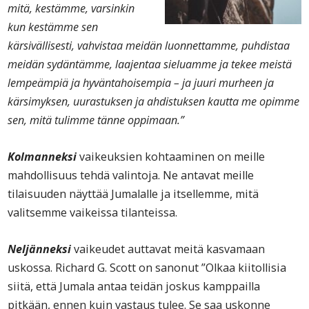
mitä, kestämme, varsinkin
kun kestämme sen
kärsivällisesti, vahvistaa meidän luonnettamme, puhdistaa
meidän sydäntämme, laajentaa sieluamme ja tekee meistä
lempeämpiä ja hyväntahoisempia – ja juuri murheen ja
kärsimyksen, uurastuksen ja ahdistuksen kautta me opimme
sen, mitä tulimme tänne oppimaan.”
Kolmanneksi
vaikeuksien kohtaaminen on meille
mahdollisuus tehdä valintoja. Ne antavat meille
tilaisuuden näyttää Jumalalle ja itsellemme, mitä
valitsemme vaikeissa tilanteissa.
Neljänneksi
vaikeudet auttavat meitä kasvamaan
uskossa. Richard G. Scott on sanonut ”Olkaa kiitollisia
siitä, että Jumala antaa teidän joskus kamppailla
pitkään, ennen kuin vastaus tulee. Se saa uskonne