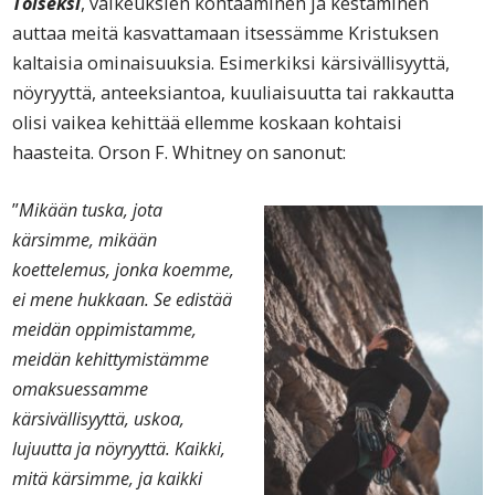
Toiseksi
, vaikeuksien kohtaaminen ja kestäminen
auttaa meitä kasvattamaan itsessämme Kristuksen
kaltaisia ominaisuuksia. Esimerkiksi kärsivällisyyttä,
nöyryyttä, anteeksiantoa, kuuliaisuutta tai rakkautta
olisi vaikea kehittää ellemme koskaan kohtaisi
haasteita. Orson F. Whitney on sanonut:
”
Mikään tuska, jota
kärsimme, mikään
koettelemus, jonka koemme,
ei mene hukkaan. Se edistää
meidän oppimistamme,
meidän kehittymistämme
omaksuessamme
kärsivällisyyttä, uskoa,
lujuutta ja nöyryyttä. Kaikki,
mitä kärsimme, ja kaikki