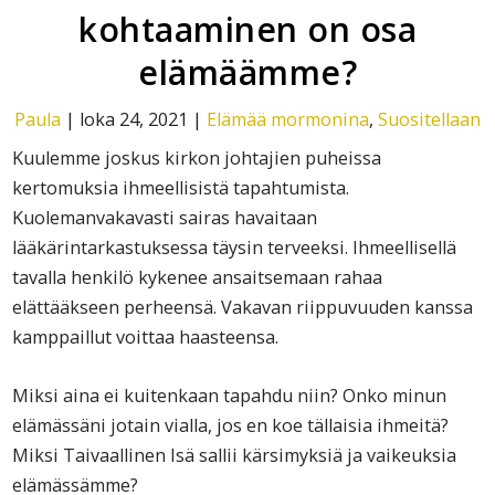
kohtaaminen on osa
elämäämme?
Paula
|
loka 24, 2021
|
Elämää mormonina
,
Suositellaan
Kuulemme joskus kirkon johtajien puheissa
kertomuksia ihmeellisistä tapahtumista.
Kuolemanvakavasti sairas havaitaan
lääkärintarkastuksessa täysin terveeksi. Ihmeellisellä
tavalla henkilö kykenee ansaitsemaan rahaa
elättääkseen perheensä. Vakavan riippuvuuden kanssa
kamppaillut voittaa haasteensa.
Miksi aina ei kuitenkaan tapahdu niin? Onko minun
elämässäni jotain vialla, jos en koe tällaisia ihmeitä?
Miksi Taivaallinen Isä sallii kärsimyksiä ja vaikeuksia
elämässämme?