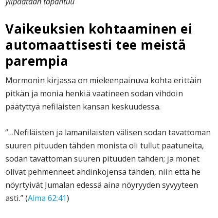
ylipäätään tapahtuu
Vaikeuksien kohtaaminen ei
automaattisesti tee meistä
parempia
Mormonin kirjassa on mieleenpainuva kohta erittäin
pitkän ja monia henkiä vaatineen sodan vihdoin
päätyttyä nefiläisten kansan keskuudessa.
”…Nefiläisten ja lamanilaisten välisen sodan tavattoman
suuren pituuden tähden monista oli tullut paatuneita,
sodan tavattoman suuren pituuden tähden; ja monet
olivat pehmenneet ahdinkojensa tähden, niin että he
nöyrtyivät Jumalan edessä aina nöyryyden syvyyteen
asti.” (
Alma 62:41
)