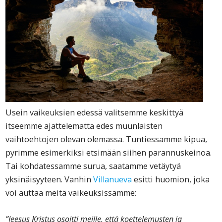
Usein vaikeuksien edessä valitsemme keskittyä
itseemme ajattelematta edes muunlaisten
vaihtoehtojen olevan olemassa. Tuntiessamme kipua,
pyrimme esimerkiksi etsimään siihen parannuskeinoa.
Tai kohdatessamme surua, saatamme vetäytyä
yksinäisyyteen. Vanhin
Villanueva
esitti huomion, joka
voi auttaa meitä vaikeuksissamme:
”Jeesus Kristus osoitti meille, että koettelemusten ja