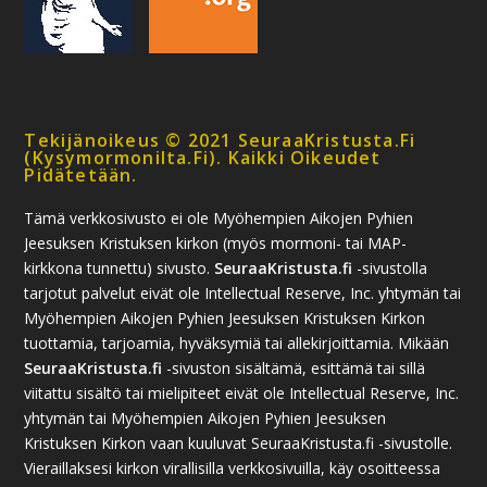
Tekijänoikeus © 2021 SeuraaKristusta.fi
(kysymormonilta.fi). Kaikki Oikeudet
Pidätetään.
Tämä verkkosivusto ei ole Myöhempien Aikojen Pyhien
Jeesuksen Kristuksen kirkon (myös mormoni- tai MAP-
kirkkona tunnettu) sivusto.
SeuraaKristusta.fi
-sivustolla
tarjotut palvelut eivät ole Intellectual Reserve, Inc. yhtymän tai
Myöhempien Aikojen Pyhien Jeesuksen Kristuksen Kirkon
tuottamia, tarjoamia, hyväksymiä tai allekirjoittamia. Mikään
SeuraaKristusta.fi
-sivuston sisältämä, esittämä tai sillä
viitattu sisältö tai mielipiteet eivät ole Intellectual Reserve, Inc.
yhtymän tai Myöhempien Aikojen Pyhien Jeesuksen
Kristuksen Kirkon vaan kuuluvat SeuraaKristusta.fi -sivustolle.
Vieraillaksesi kirkon virallisilla verkkosivuilla, käy osoitteessa