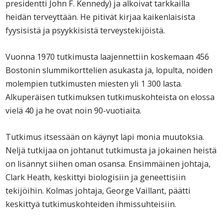
presidentti John F. Kennedy) ja alkoivat tarkkailla
heidän terveyttään. He pitivät kirjaa kaikenlaisista
fyysisistä ja psyykkisistä terveystekijöistä.
Vuonna 1970 tutkimusta laajennettiin koskemaan 456
Bostonin slummikorttelien asukasta ja, lopulta, noiden
molempien tutkimusten miesten yli 1 300 lasta.
Alkuperäisen tutkimuksen tutkimuskohteista on elossa
vielä 40 ja he ovat noin 90-vuotiaita.
Tutkimus itsessään on käynyt läpi monia muutoksia.
Neljä tutkijaa on johtanut tutkimusta ja jokainen heistä
on lisännyt siihen oman osansa. Ensimmäinen johtaja,
Clark Heath, keskittyi biologisiin ja geneettisiin
tekijöihin. Kolmas johtaja, George Vaillant, päätti
keskittyä tutkimuskohteiden ihmissuhteisiin.