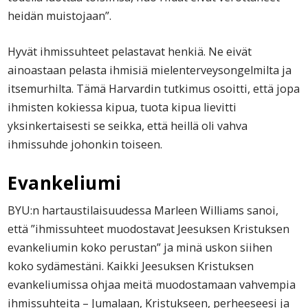
heidän muistojaan”.
Hyvät ihmissuhteet pelastavat henkiä. Ne eivät
ainoastaan pelasta ihmisiä mielenterveysongelmilta ja
itsemurhilta. Tämä Harvardin tutkimus osoitti, että jopa
ihmisten kokiessa kipua, tuota kipua lievitti
yksinkertaisesti se seikka, että heillä oli vahva
ihmissuhde johonkin toiseen.
Evankeliumi
BYU:n hartaustilaisuudessa Marleen Williams sanoi,
että ”ihmissuhteet muodostavat Jeesuksen Kristuksen
evankeliumin koko perustan” ja minä uskon siihen
koko sydämestäni. Kaikki Jeesuksen Kristuksen
evankeliumissa ohjaa meitä muodostamaan vahvempia
ihmissuhteita – Jumalaan, Kristukseen, perheeseesi ja