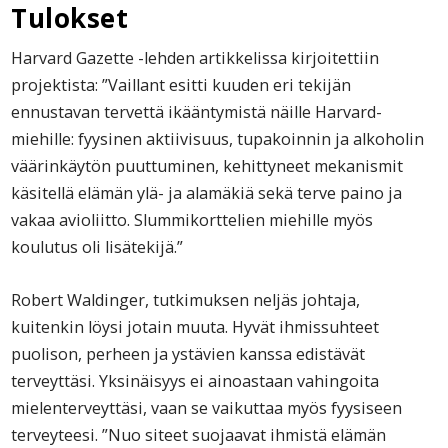
Tulokset
Harvard Gazette -lehden artikkelissa kirjoitettiin
projektista: ”Vaillant esitti kuuden eri tekijän
ennustavan tervettä ikääntymistä näille Harvard-
miehille: fyysinen aktiivisuus, tupakoinnin ja alkoholin
väärinkäytön puuttuminen, kehittyneet mekanismit
käsitellä elämän ylä- ja alamäkiä sekä terve paino ja
vakaa avioliitto. Slummikorttelien miehille myös
koulutus oli lisätekijä.”
Robert Waldinger, tutkimuksen neljäs johtaja,
kuitenkin löysi jotain muuta. Hyvät ihmissuhteet
puolison, perheen ja ystävien kanssa edistävät
terveyttäsi. Yksinäisyys ei ainoastaan vahingoita
mielenterveyttäsi, vaan se vaikuttaa myös fyysiseen
terveyteesi. ”Nuo siteet suojaavat ihmistä elämän