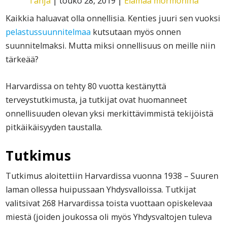
Tanja
|
touko 28, 2019
|
Elämää mormonina
Kaikkia haluavat olla onnellisia. Kenties juuri sen vuoksi
pelastussuunnitelmaa
kutsutaan myös onnen
suunnitelmaksi. Mutta miksi onnellisuus on meille niin
tärkeää?
Harvardissa on tehty 80 vuotta kestänyttä
terveystutkimusta, ja tutkijat ovat huomanneet
onnellisuuden olevan yksi merkittävimmistä tekijöistä
pitkäikäisyyden taustalla.
Tutkimus
Tutkimus aloitettiin Harvardissa vuonna 1938 – Suuren
laman ollessa huipussaan Yhdysvalloissa. Tutkijat
valitsivat 268 Harvardissa toista vuottaan opiskelevaa
miestä (joiden joukossa oli myös Yhdysvaltojen tuleva