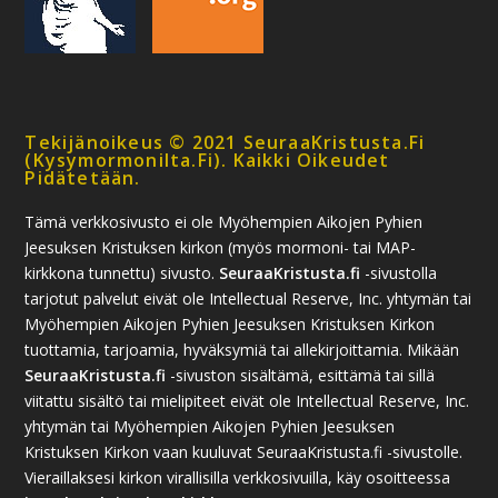
Tekijänoikeus © 2021 SeuraaKristusta.fi
(kysymormonilta.fi). Kaikki Oikeudet
Pidätetään.
Tämä verkkosivusto ei ole Myöhempien Aikojen Pyhien
Jeesuksen Kristuksen kirkon (myös mormoni- tai MAP-
kirkkona tunnettu) sivusto.
SeuraaKristusta.fi
-sivustolla
tarjotut palvelut eivät ole Intellectual Reserve, Inc. yhtymän tai
Myöhempien Aikojen Pyhien Jeesuksen Kristuksen Kirkon
tuottamia, tarjoamia, hyväksymiä tai allekirjoittamia. Mikään
SeuraaKristusta.fi
-sivuston sisältämä, esittämä tai sillä
viitattu sisältö tai mielipiteet eivät ole Intellectual Reserve, Inc.
yhtymän tai Myöhempien Aikojen Pyhien Jeesuksen
Kristuksen Kirkon vaan kuuluvat SeuraaKristusta.fi -sivustolle.
Vieraillaksesi kirkon virallisilla verkkosivuilla, käy osoitteessa