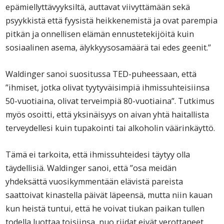
epämiellyttävyyksiltä, auttavat viivyttämään sekä
psyykkistä että fyysistä heikkenemistä ja ovat parempia
pitkän ja onnellisen elämän ennustetekijöitä kuin
sosiaalinen asema, älykkyysosamäärä tai edes geenit.”
Waldinger sanoi suositussa TED-puheessaan, että
”ihmiset, jotka olivat tyytyväisimpiä ihmissuhteisiinsa
50-vuotiaina, olivat terveimpiä 80-vuotiaina”. Tutkimus
myös osoitti, että yksinäisyys on aivan yhtä haitallista
terveydellesi kuin tupakointi tai alkoholin väärinkäyttö.
Tämä ei tarkoita, että ihmissuhteidesi täytyy olla
täydellisiä. Waldinger sanoi, että ”osa meidän
yhdeksättä vuosikymmentään elävistä pareista
saattoivat kinastella päivät läpeensä, mutta niin kauan
kun heistä tuntui, että he voivat tiukan paikan tullen
todella luottaa toisiinsa, nuo riidat eivät verottaneet