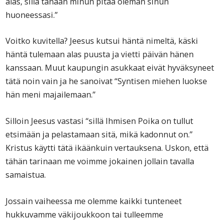
alas, sillä tänään minun pitää oleman sinun
huoneessasi.”
Voitko kuvitella? Jeesus kutsui häntä nimeltä, käski
häntä tulemaan alas puusta ja vietti päivän hänen
kanssaan. Muut kaupungin asukkaat eivät hyväksyneet
tätä noin vain ja he sanoivat “Syntisen miehen luokse
hän meni majailemaan.”
Silloin Jeesus vastasi “sillä Ihmisen Poika on tullut
etsimään ja pelastamaan sitä, mikä kadonnut on.”
Kristus käytti tätä ikäänkuin vertauksena. Uskon, että
tähän tarinaan me voimme jokainen jollain tavalla
samaistua.
Jossain vaiheessa me olemme kaikki tunteneet
hukkuvamme väkijoukkoon tai tulleemme