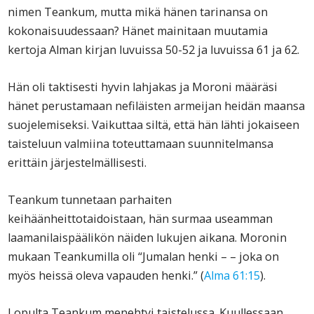
nimen Teankum, mutta mikä hänen tarinansa on
kokonaisuudessaan? Hänet mainitaan muutamia
kertoja Alman kirjan luvuissa 50-52 ja luvuissa 61 ja 62.
Hän oli taktisesti hyvin lahjakas ja Moroni määräsi
hänet perustamaan nefiläisten armeijan heidän maansa
suojelemiseksi. Vaikuttaa siltä, että hän lähti jokaiseen
taisteluun valmiina toteuttamaan suunnitelmansa
erittäin järjestelmällisesti.
Teankum tunnetaan parhaiten
keihäänheittotaidoistaan, hän surmaa useamman
laamanilaispäälikön näiden lukujen aikana. Moronin
mukaan Teankumilla oli “Jumalan henki – – joka on
myös heissä oleva vapauden henki.” (
Alma 61:15
).
Lopulta Teankum menehtyi taistelussa. Kuullessaan