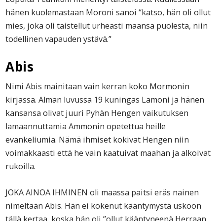
hänen kuolemastaan Moroni sanoi “katso, hän oli ollut
mies, joka oli taistellut urheasti maansa puolesta, niin
todellinen vapauden ystävä.”
Abis
Nimi Abis mainitaan vain kerran koko Mormonin
kirjassa. Alman luvussa 19 kuningas Lamoni ja hänen
kansansa olivat juuri Pyhän Hengen vaikutuksen
lamaannuttamia Ammonin opetettua heille
evankeliumia. Nämä ihmiset kokivat Hengen niin
voimakkaasti että he vain kaatuivat maahan ja alkoivat
rukoilla.
JOKA AINOA IHMINEN oli maassa paitsi eräs nainen
nimeltään Abis. Hän ei kokenut kääntymystä uskoon
tällä kertaa, koska hän oli ”ollut kääntyneenä Herraan