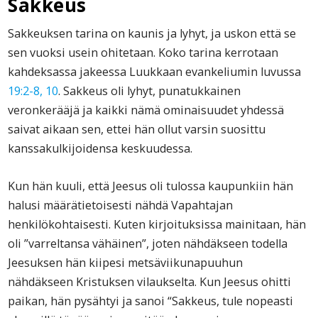
Sakkeus
Sakkeuksen tarina on kaunis ja lyhyt, ja uskon että se
sen vuoksi usein ohitetaan. Koko tarina kerrotaan
kahdeksassa jakeessa Luukkaan evankeliumin luvussa
19:2-8, 10
. Sakkeus oli lyhyt, punatukkainen
veronkerääjä ja kaikki nämä ominaisuudet yhdessä
saivat aikaan sen, ettei hän ollut varsin suosittu
kanssakulkijoidensa keskuudessa.
Kun hän kuuli, että Jeesus oli tulossa kaupunkiin hän
halusi määrätietoisesti nähdä Vapahtajan
henkilökohtaisesti. Kuten kirjoituksissa mainitaan, hän
oli ”varreltansa vähäinen”, joten nähdäkseen todella
Jeesuksen hän kiipesi metsäviikunapuuhun
nähdäkseen Kristuksen vilaukselta. Kun Jeesus ohitti
paikan, hän pysähtyi ja sanoi “Sakkeus, tule nopeasti