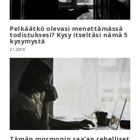
Pelkäätkö olevasi menettämässä
todistuksesi? Kysy itseltäsi nämä 5
kysymystä
2.1.2019
Tämän mormonin raa’an rehelliset