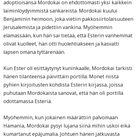
adoptioisänsä Mordokai on ehdottomasti yksi kaikkein
laiminlöydyimmistä sankareista. Mordokai kuului
Benjaminin heimoon, joka vietiin pakkosiirtolaisuuteen
Jerusalemista ja pidettiin vankina. Myöhemmin
elämässään, kun hän sai tietää, että Esterin vanhemmat
olivat kuolleet, hän otti huolehtiakseen ja kasvatti
lapsen omana tyttärenään.
Kun Ester oli esittäytynyt kuninkaalle, Mordokai tarkisti
hänen tilanteensa päivittäin portilla. Monet niistä
pyhien kirjoitusten kohdista Esterin kirjassa, joissa
puhutaan Mordokaista sanovat, että hän oli portilla
odottamassa Esteriä.
Myöhemmin, kun jokainen määrättiin palvomaan
Hamania, Mordokai pysyi lujana siinä mihin uskoi eikä
kumartanut epäjumalia. Johtuen hänen jatkuvasta