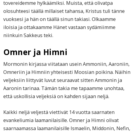
tovereidemme hylkäämiksi. Muista, että olivatpa
olosuhteesi täällä millaiset tahansa, Kristus tuli tänne
vuoksesi ja hän on täällä sinun takiasi. Olkaamme
iloisia ja ottakaamme Hänet vastaan sydämiimme
niinkuin Sakkeus teki.
Omner ja Himni
Mormonin kirjassa viitataan usein Ammoniin, Aaroniin,
Omneriin ja Himniin yhteisesti Moosian poikina. Näihin
veljeksiin liittyvät luvut seuraavat sitten Ammonin ja
Aaronin tarinaa. Tämän takia me tapaamme unohtaa,
että uskollisia veljeksiä on kahden sijaan neljä.
Kaikki neljä veljestä viettivät 14 vuotta saarnaten
evankeliumia laamanilaisille. Omner ja Himni olivat
saarnaamassa laamanilaisille Ismaelin, Middonin, Nefin,