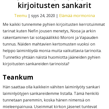
kirjoitusten sankarit
Teemu
|
syys 24, 2020
|
Elämää mormonina
Me kaikki tunnemme pyhien kirjoitusten kerrotuimmat
tarinat kuten Nefin jousen menetys, Nooa ja arkin
rakentaminen tai sotapäälikkö Moroni ja Vapauden
tunnus. Näiden mahtavien kertomusten vuoksi on
helppo laiminlöydä monia muita vaikuttavia tarinoita.
Tunnetko yhtään näistä huomiotta jääneiden pyhien
kirjoitusten sankareiden tarinoista?
Teankum
Hän saattaa olla kaikkein vähiten laiminlyöty sankari
laiminlyötyjen sankareidemme listalla. Tämä henkilö
tunnetaan paremmin, koska hänen nimensä on
mieleenpainuva. Useimmat kirkon jäsenet tuntevat