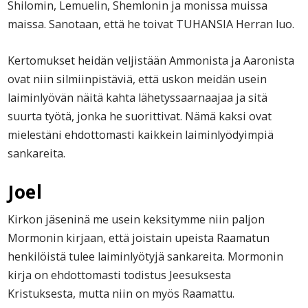
Shilomin, Lemuelin, Shemlonin ja monissa muissa
maissa. Sanotaan, että he toivat TUHANSIA Herran luo.
Kertomukset heidän veljistään Ammonista ja Aaronista
ovat niin silmiinpistäviä, että uskon meidän usein
laiminlyövän näitä kahta lähetyssaarnaajaa ja sitä
suurta työtä, jonka he suorittivat. Nämä kaksi ovat
mielestäni ehdottomasti kaikkein laiminlyödyimpiä
sankareita.
Joel
Kirkon jäseninä me usein keksitymme niin paljon
Mormonin kirjaan, että joistain upeista Raamatun
henkilöistä tulee laiminlyötyjä sankareita. Mormonin
kirja on ehdottomasti todistus Jeesuksesta
Kristuksesta, mutta niin on myös Raamattu.