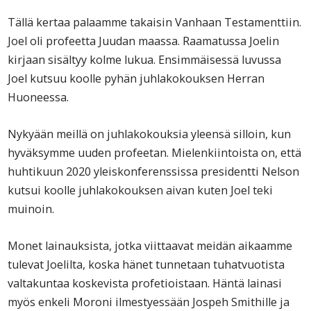
Tällä kertaa palaamme takaisin Vanhaan Testamenttiin.
Joel oli profeetta Juudan maassa. Raamatussa Joelin
kirjaan sisältyy kolme lukua. Ensimmäisessä luvussa
Joel kutsuu koolle pyhän juhlakokouksen Herran
Huoneessa.
Nykyään meillä on juhlakokouksia yleensä silloin, kun
hyväksymme uuden profeetan. Mielenkiintoista on, että
huhtikuun 2020 yleiskonferenssissa presidentti Nelson
kutsui koolle juhlakokouksen aivan kuten Joel teki
muinoin.
Monet lainauksista, jotka viittaavat meidän aikaamme
tulevat Joelilta, koska hänet tunnetaan tuhatvuotista
valtakuntaa koskevista profetioistaan. Häntä lainasi
myös enkeli Moroni ilmestyessään Jospeh Smithille ja