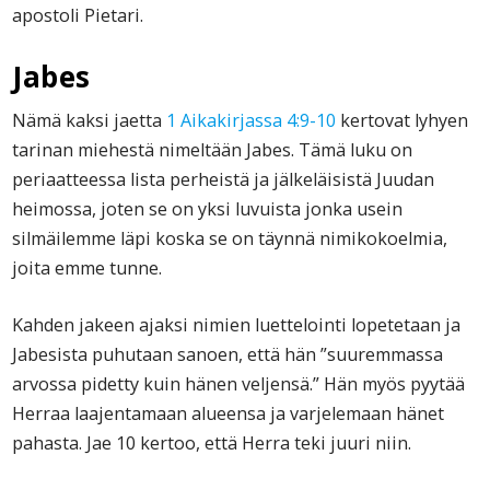
apostoli Pietari.
Jabes
Nämä kaksi jaetta
1 Aikakirjassa 4:9-10
kertovat lyhyen
tarinan miehestä nimeltään Jabes. Tämä luku on
periaatteessa lista perheistä ja jälkeläisistä Juudan
heimossa, joten se on yksi luvuista jonka usein
silmäilemme läpi koska se on täynnä nimikokoelmia,
joita emme tunne.
Kahden jakeen ajaksi nimien luettelointi lopetetaan ja
Jabesista puhutaan sanoen, että hän ”suuremmassa
arvossa pidetty kuin hänen veljensä.” Hän myös pyytää
Herraa laajentamaan alueensa ja varjelemaan hänet
pahasta. Jae 10 kertoo, että Herra teki juuri niin.