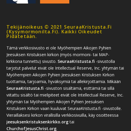
Tekijänoikeus © 2021 SeuraaKristusta.fi
(kysymormonilta.fi). Kaikki Oikeudet
Pidätetään.
Tämä verkkosivusto ei ole Myöhempien Aikojen Pyhien
Jeesuksen Kristuksen kirkon (myös mormoni- tai MAP-
kirkkona tunnettu) sivusto.
SeuraaKristusta.fi
-sivustolla
tarjotut palvelut eivät ole Intellectual Reserve, Inc. yhtymän tai
Myöhempien Aikojen Pyhien Jeesuksen Kristuksen Kirkon
tuottamia, tarjoamia, hyväksymiä tai allekirjoittamia. Mikään
SeuraaKristusta.fi
-sivuston sisältämä, esittämä tai sillä
viitattu sisältö tai mielipiteet eivät ole Intellectual Reserve, Inc.
yhtymän tai Myöhempien Aikojen Pyhien Jeesuksen
Kristuksen Kirkon vaan kuuluvat SeuraaKristusta.fi -sivustolle.
Vieraillaksesi kirkon virallisilla verkkosivuilla, käy osoitteessa
jeesuksenkristuksenkirkko.org
tai
ChurchofJesusChrist.org
.