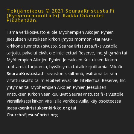
Tekijänoikeus © 2021 SeuraaKristusta.fi
(kysymormonilta.fi). Kaikki Oikeudet
Pidätetään.
Tämä verkkosivusto ei ole Myöhempien Aikojen Pyhien
Jeesuksen Kristuksen kirkon (myös mormoni- tai MAP-
kirkkona tunnettu) sivusto.
SeuraaKristusta.fi
-sivustolla
tarjotut palvelut eivät ole Intellectual Reserve, Inc. yhtymän tai
Myöhempien Aikojen Pyhien Jeesuksen Kristuksen Kirkon
tuottamia, tarjoamia, hyväksymiä tai allekirjoittamia. Mikään
SeuraaKristusta.fi
-sivuston sisältämä, esittämä tai sillä
viitattu sisältö tai mielipiteet eivät ole Intellectual Reserve, Inc.
yhtymän tai Myöhempien Aikojen Pyhien Jeesuksen
Kristuksen Kirkon vaan kuuluvat SeuraaKristusta.fi -sivustolle.
Vieraillaksesi kirkon virallisilla verkkosivuilla, käy osoitteessa
jeesuksenkristuksenkirkko.org
tai
ChurchofJesusChrist.org
.