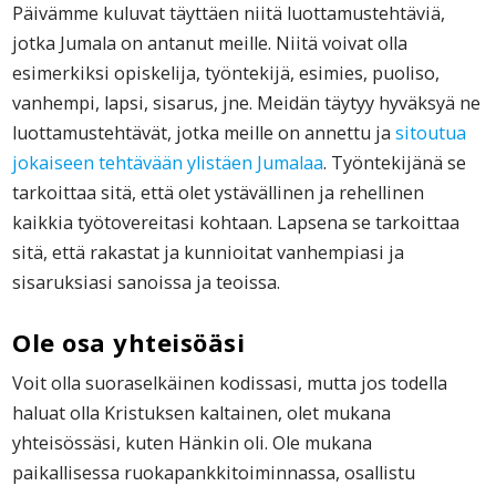
Päivämme kuluvat täyttäen niitä luottamustehtäviä,
jotka Jumala on antanut meille. Niitä voivat olla
esimerkiksi opiskelija, työntekijä, esimies, puoliso,
vanhempi, lapsi, sisarus, jne. Meidän täytyy hyväksyä ne
luottamustehtävät, jotka meille on annettu ja
sitoutua
jokaiseen tehtävään ylistäen Jumalaa
. Työntekijänä se
tarkoittaa sitä, että olet ystävällinen ja rehellinen
kaikkia työtovereitasi kohtaan. Lapsena se tarkoittaa
sitä, että rakastat ja kunnioitat vanhempiasi ja
sisaruksiasi sanoissa ja teoissa.
Ole osa yhteisöäsi
Voit olla suoraselkäinen kodissasi, mutta jos todella
haluat olla Kristuksen kaltainen, olet mukana
yhteisössäsi, kuten Hänkin oli. Ole mukana
paikallisessa ruokapankkitoiminnassa, osallistu