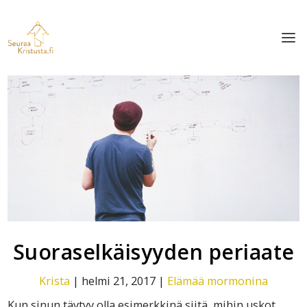
Suoraselkäisyyden periaate
Krista
|
helmi 21, 2017
|
Elämää mormonina
Kun sinun täytyy olla esimerkkinä siitä, mihin uskot,