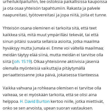
urheilukilpailuihin, tee ostoksia paikallisissa kaupoissa
ja ota osaa yhteisön tapahtumiin. Rakasta ja palvele
naapureitasi, työtovereitasi ja jopa niitä, joita et tunne.
Yhteisön osana oleminen ei tarkoita sitä, että teet
kaikkea sitä, mitä muut ympärilläsi tekevät, tai että
sinun pitäisi suvaita sellaisia asioita, jotka maailma
hyväksyy mutta Jumala ei. Emme voi vältellä maailmaa;
meidän täytyy elää siinä, mutta meidän ei tarvitse olla
siitä (
Joh. 15:19
). Olkaa yhteisönne aktiivisia jäseniä
olemalla myönteisiä vaikuttajia pitäytymällä
periaatteissanne joka päivä, jokaisessa tilanteessa.
Vaikka vahvana ja rohkeana olemisen ei tarvitse olla
vaikeaa, se ei myöskään tarkoita, että se olisi aina
helppoa.
H. David Burton
kertoo niille, jotka miettivät,
onko se sen arvoista, upean suoran vastauksen.