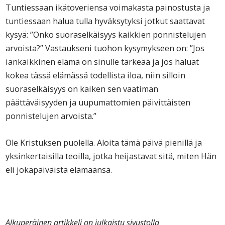
Tuntiessaan ikätoveriensa voimakasta painostusta ja
tuntiessaan halua tulla hyväksytyksi jotkut saattavat
kysyä: ”Onko suoraselkäisyys kaikkien ponnistelujen
arvoista?” Vastaukseni tuohon kysymykseen on: ”Jos
iankaikkinen elämä on sinulle tärkeää ja jos haluat
kokea tässä elämässä todellista iloa, niin silloin
suoraselkäisyys on kaiken sen vaatiman
päättäväisyyden ja uupumattomien päivittäisten
ponnistelujen arvoista.”
Ole Kristuksen puolella. Aloita tämä päivä pienillä ja
yksinkertaisilla teoilla, jotka heijastavat sitä, miten Hän
eli jokapäiväistä elämäänsä.
Alkuperäinen artikkeli on julkaistu sivustolla