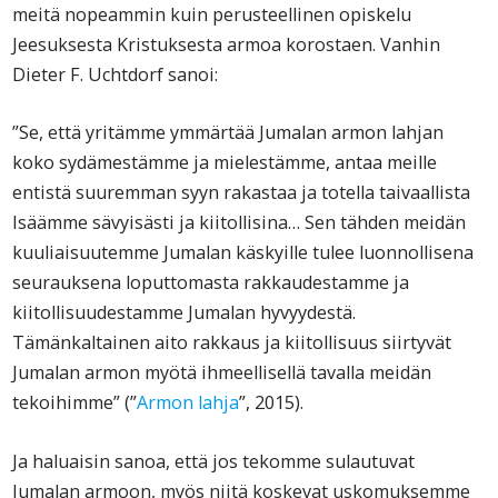
meitä nopeammin kuin perusteellinen opiskelu
Jeesuksesta Kristuksesta armoa korostaen. Vanhin
Dieter F. Uchtdorf sanoi:
”Se, että yritämme ymmärtää Jumalan armon lahjan
koko sydämestämme ja mielestämme, antaa meille
entistä suuremman syyn rakastaa ja totella taivaallista
Isäämme sävyisästi ja kiitollisina… Sen tähden meidän
kuuliaisuutemme Jumalan käskyille tulee luonnollisena
seurauksena loputtomasta rakkaudestamme ja
kiitollisuudestamme Jumalan hyvyydestä.
Tämänkaltainen aito rakkaus ja kiitollisuus siirtyvät
Jumalan armon myötä ihmeellisellä tavalla meidän
tekoihimme” (”
Armon lahja
”, 2015).
Ja haluaisin sanoa, että jos tekomme sulautuvat
Jumalan armoon, myös niitä koskevat uskomuksemme