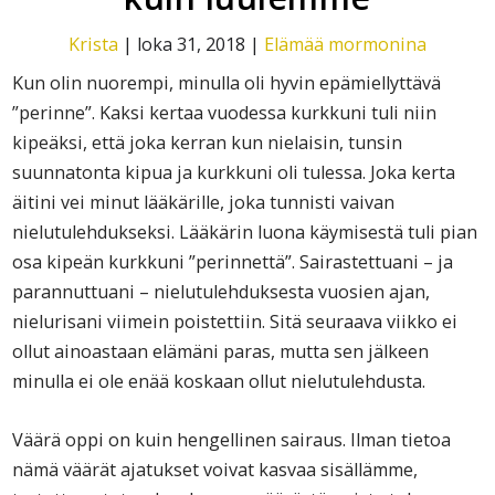
Krista
|
loka 31, 2018
|
Elämää mormonina
Kun olin nuorempi, minulla oli hyvin epämiellyttävä
”perinne”. Kaksi kertaa vuodessa kurkkuni tuli niin
kipeäksi, että joka kerran kun nielaisin, tunsin
suunnatonta kipua ja kurkkuni oli tulessa. Joka kerta
äitini vei minut lääkärille, joka tunnisti vaivan
nielutulehdukseksi. Lääkärin luona käymisestä tuli pian
osa kipeän kurkkuni ”perinnettä”. Sairastettuani – ja
parannuttuani – nielutulehduksesta vuosien ajan,
nielurisani viimein poistettiin. Sitä seuraava viikko ei
ollut ainoastaan elämäni paras, mutta sen jälkeen
minulla ei ole enää koskaan ollut nielutulehdusta.
Väärä oppi on kuin hengellinen sairaus. Ilman tietoa
nämä väärät ajatukset voivat kasvaa sisällämme,