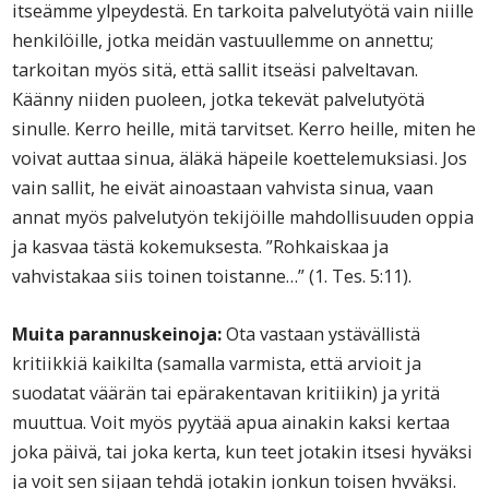
itseämme ylpeydestä. En tarkoita palvelutyötä vain niille
henkilöille, jotka meidän vastuullemme on annettu;
tarkoitan myös sitä, että sallit itseäsi palveltavan.
Käänny niiden puoleen, jotka tekevät palvelutyötä
sinulle. Kerro heille, mitä tarvitset. Kerro heille, miten he
voivat auttaa sinua, äläkä häpeile koettelemuksiasi. Jos
vain sallit, he eivät ainoastaan vahvista sinua, vaan
annat myös palvelutyön tekijöille mahdollisuuden oppia
ja kasvaa tästä kokemuksesta. ”Rohkaiskaa ja
vahvistakaa siis toinen toistanne…” (1. Tes. 5:11).
Muita parannuskeinoja:
Ota vastaan ystävällistä
kritiikkiä kaikilta (samalla varmista, että arvioit ja
suodatat väärän tai epärakentavan kritiikin) ja yritä
muuttua. Voit myös pyytää apua ainakin kaksi kertaa
joka päivä, tai joka kerta, kun teet jotakin itsesi hyväksi
ja voit sen sijaan tehdä jotakin jonkun toisen hyväksi.