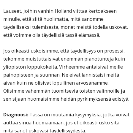
Lauseet, joihin vanhin Holland viittaa kertoakseen
minulle, että siitä huolimatta, mitä sanomme
täydelliseksi tulemisesta, monet meistä todella uskovat,
että voimme olla täydellisiä tässä elämässä.
Jos oikeasti uskoisimme, että täydellisyys on prosessi,
tekomme muistuttaisivat enemmän pianotunteja kuin
yliopiston loppukokeita. Virheemme antaisivat meille
painopisteen ja suunnan. Ne eivät lannistaisi meitä
aivan kuin ne olisivat lopullinen arvosanamme.
Olisimme vähemmän tuomitsevia toisten valinnoille ja
sen sijaan huomaisimme heidän pyrkimyksensä edistyä.
Diagnoosi:
Tässä on muutamia kysymyksiä, jotka voivat
auttaa sinua huomaamaan, jos et oikeasti usko sitä
mitä sanot uskovasi täydellisyydestä.