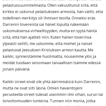
pelastussuunnitelmasta. Ollen vakuuttunut siitä, että
kirkko ei uskonut pelastukseen armosta, hän väitti, että
todellinen merkitys oli ihmisen teoilla. Onneksi eräs
Darrenin tovereista sai hänet lopulta näkemään
uskomuksensa virheellisyyden, mutta en syytä häntä
siitä, että hän ajatteli niin. Kuten hänen toverinsa
ylpeästi selitti, me uskomme, että miehet ja naiset
pelastuvat Jeesuksen Kristuksen armon kautta. Me
kaikki, synneistämme huolimatta, nousemme ylös ja
meidät tuodaan seisomaan taivaallisen Isämme edessä
jonain päivänä.
Kaikki oireet eivät ole yhtä äärimmäisiä kuin Darrenin,
mutta ne ovat silti läsnä. Omien havaintojeni
perusteella oireet tulevat useimmin ilmi vihan, surun tai
toivottomuuden tunteina. Tunnen niin monia, jotka