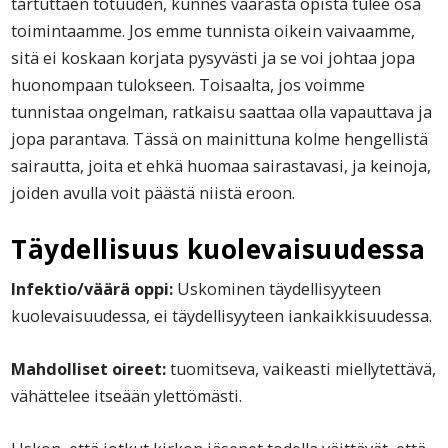
tartuttaen totuuden, kunnes väärästä opista tulee osa
toimintaamme. Jos emme tunnista oikein vaivaamme,
sitä ei koskaan korjata pysyvästi ja se voi johtaa jopa
huonompaan tulokseen. Toisaalta, jos voimme
tunnistaa ongelman, ratkaisu saattaa olla vapauttava ja
jopa parantava. Tässä on mainittuna kolme hengellistä
sairautta, joita et ehkä huomaa sairastavasi, ja keinoja,
joiden avulla voit päästä niistä eroon.
Täydellisuus kuolevaisuudessa
Infektio/väärä oppi:
Uskominen täydellisyyteen
kuolevaisuudessa, ei täydellisyyteen iankaikkisuudessa.
Mahdolliset oireet:
tuomitseva, vaikeasti miellytettävä,
vähättelee itseään ylettömästi.