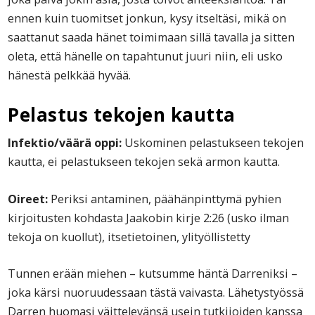
ennen kuin tuomitset jonkun, kysy itseltäsi, mikä on
saattanut saada hänet toimimaan sillä tavalla ja sitten
oleta, että hänelle on tapahtunut juuri niin, eli usko
hänestä pelkkää hyvää.
Pelastus tekojen kautta
Infektio/väärä oppi:
Uskominen pelastukseen tekojen
kautta, ei pelastukseen tekojen sekä armon kautta.
Oireet:
Periksi antaminen, päähänpinttymä pyhien
kirjoitusten kohdasta Jaakobin kirje 2:26 (usko ilman
tekoja on kuollut), itsetietoinen, ylityöllistetty
Tunnen erään miehen – kutsumme häntä Darreniksi –
joka kärsi nuoruudessaan tästä vaivasta. Lähetystyössä
Darren huomasi väittelevänsä usein tutkijoiden kanssa