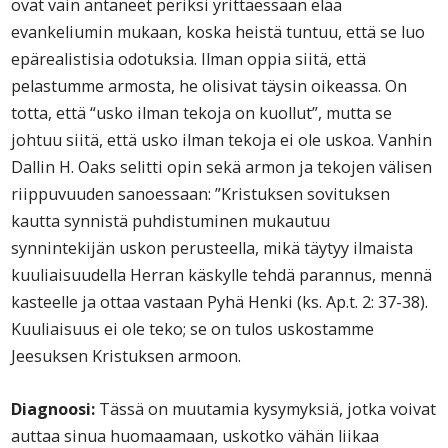
ovat vain antaneet periksi yrittäessään elää
evankeliumin mukaan, koska heistä tuntuu, että se luo
epärealistisia odotuksia. Ilman oppia siitä, että
pelastumme armosta, he olisivat täysin oikeassa. On
totta, että “usko ilman tekoja on kuollut”, mutta se
johtuu siitä, että usko ilman tekoja ei ole uskoa. Vanhin
Dallin H. Oaks selitti opin sekä armon ja tekojen välisen
riippuvuuden sanoessaan: ”Kristuksen sovituksen
kautta synnistä puhdistuminen mukautuu
synnintekijän uskon perusteella, mikä täytyy ilmaista
kuuliaisuudella Herran käskylle tehdä parannus, mennä
kasteelle ja ottaa vastaan Pyhä Henki (ks. Ap.t. 2: 37-38).
Kuuliaisuus ei ole teko; se on tulos uskostamme
Jeesuksen Kristuksen armoon.
Diagnoosi:
Tässä on muutamia kysymyksiä, jotka voivat
auttaa sinua huomaamaan, uskotko vähän liikaa