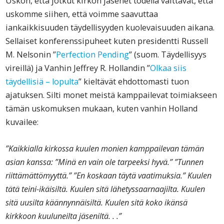
Uskon, että jotkut kirkon jäsenet todella väittävät, että
uskomme siihen, että voimme saavuttaa
iankaikkisuuden täydellisyyden kuolevaisuuden aikana.
Sellaiset konferenssipuheet kuten presidentti Russell
M. Nelsonin ”
Perfection Pending
” (suom. Täydellisyys
vireillä) ja Vanhin Jeffrey R. Hollandin ”
Olkaa siis
täydellisiä – lopulta
” kieltävät ehdottomasti tuon
ajatuksen. Silti monet meistä kamppailevat toimiakseen
tämän uskomuksen mukaan, kuten vanhin Holland
kuvailee:
”Kaikkialla kirkossa kuulen monien kamppailevan tämän
asian kanssa: ”Minä en vain ole tarpeeksi hyvä.” ”Tunnen
riittämättömyyttä.” ”En koskaan täytä vaatimuksia.” Kuulen
tätä teini-ikäisiltä. Kuulen sitä lähetyssaarnaajilta. Kuulen
sitä uusilta käännynnäisiltä. Kuulen sitä koko ikänsä
kirkkoon kuuluneilta jäseniltä. . .”