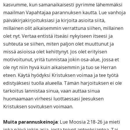
kasvumme, kun samanaikaisesti pyrimme lähemmäksi
maailman Vapahtajaa parannuksen kautta. Lue vanhoja
päiväkirjakirjoituksiasi ja kirjoita asioita siitä,
millainen olit aikaisemmin verrattuna siihen, millainen
olet nyt. Vertaa entistä itseäsi nykyiseen itseesi ja
suhteuta se siihen, miten paljon olet muuttunut ja
missä asioissa olet kehittynyt. Jos olet erityisen
motivoitunut, yritä tunnistaa jokin osa-alue, jossa et
ole nyt niin hyvä kuin aikaisemmin ja tuo se Herran
eteen. Käytä hyödyksi Kristuksen voimaa ja tee työtä
edistyäksesi tuolla alueella. Tämän harjoituksen ei ole
tarkoitus lannistaa sinua, vaan auttaa sinua
huomaamaan virheesi luottaessasi Jeesuksen
Kristuksen sovituksen voimaan.
Muita parannuskeinoja
: Lue Moosia 2:18-26 ja mieti
joka päivä jokin asia, josta toivot anteeksiantoa. Tai