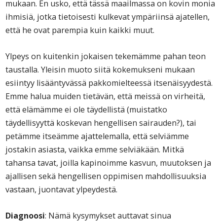
mukaan. En usko, että tässä maailmassa on kovin monia
ihmisiä, jotka tietoisesti kulkevat ympäriinsä ajatellen,
että he ovat parempia kuin kaikki muut.
Ylpeys on kuitenkin jokaisen tekemämme pahan teon
taustalla. Yleisin muoto siitä kokemukseni mukaan
esiintyy lisääntyvässä pakkomielteessä itsenäisyydestä.
Emme halua muiden tietävän, että meissä on virheitä,
että elämämme ei ole täydellistä (muistatko
täydellisyyttä koskevan hengellisen sairauden?), tai
petämme itseämme ajattelemalla, että selviämme
jostakin asiasta, vaikka emme selviäkään. Mitkä
tahansa tavat, joilla kapinoimme kasvun, muutoksen ja
ajallisen sekä hengellisen oppimisen mahdollisuuksia
vastaan, juontavat ylpeydestä.
Diagnoosi
: Nämä kysymykset auttavat sinua