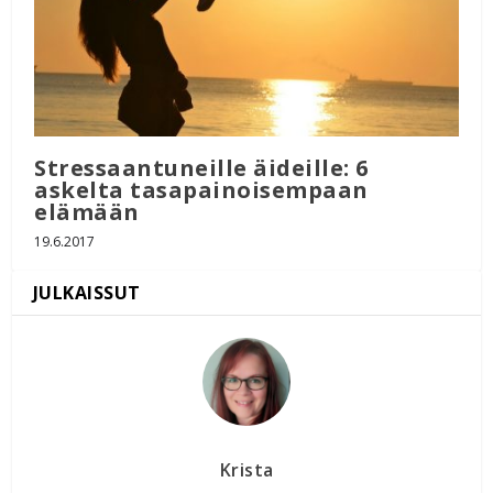
Stressaantuneille äideille: 6
askelta tasapainoisempaan
elämään
19.6.2017
Krista