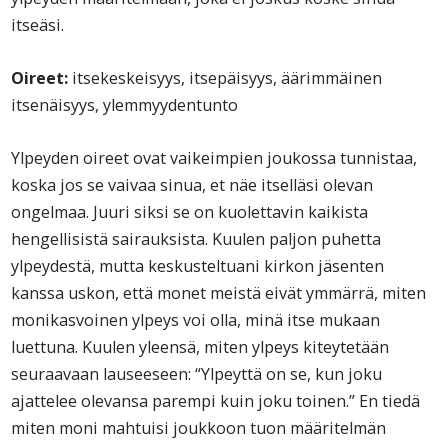
itseäsi.
Oireet:
itsekeskeisyys, itsepäisyys, äärimmäinen
itsenäisyys, ylemmyydentunto
Ylpeyden oireet ovat vaikeimpien joukossa tunnistaa,
koska jos se vaivaa sinua, et näe itselläsi olevan
ongelmaa. Juuri siksi se on kuolettavin kaikista
hengellisistä sairauksista. Kuulen paljon puhetta
ylpeydestä, mutta keskusteltuani kirkon jäsenten
kanssa uskon, että monet meistä eivät ymmärrä, miten
monikasvoinen ylpeys voi olla, minä itse mukaan
luettuna. Kuulen yleensä, miten ylpeys kiteytetään
seuraavaan lauseeseen: “Ylpeyttä on se, kun joku
ajattelee olevansa parempi kuin joku toinen.” En tiedä
miten moni mahtuisi joukkoon tuon määritelmän