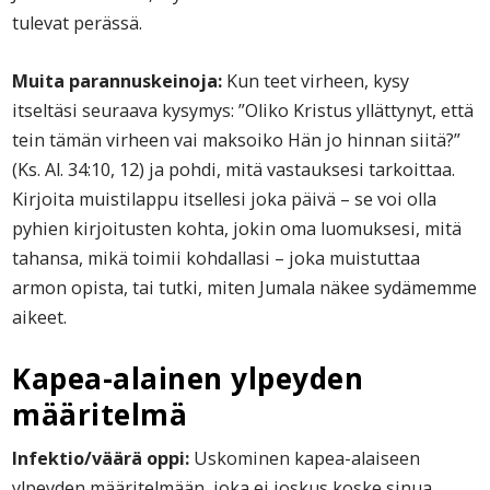
tulevat perässä.
Muita parannuskeinoja:
Kun teet virheen, kysy
itseltäsi seuraava kysymys: ”Oliko Kristus yllättynyt, että
tein tämän virheen vai maksoiko Hän jo hinnan siitä?”
(Ks. Al. 34:10, 12) ja pohdi, mitä vastauksesi tarkoittaa.
Kirjoita muistilappu itsellesi joka päivä – se voi olla
pyhien kirjoitusten kohta, jokin oma luomuksesi, mitä
tahansa, mikä toimii kohdallasi – joka muistuttaa
armon opista, tai tutki, miten Jumala näkee sydämemme
aikeet.
Kapea-alainen ylpeyden
määritelmä
Infektio/väärä oppi:
Uskominen kapea-alaiseen
ylpeyden määritelmään, joka ei joskus koske sinua