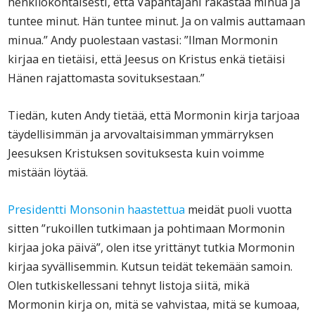
henkilökohtaisesti, että Vapahtajani rakastaa minua ja
tuntee minut. Hän tuntee minut. Ja on valmis auttamaan
minua.” Andy puolestaan vastasi: ”Ilman Mormonin
kirjaa en tietäisi, että Jeesus on Kristus enkä tietäisi
Hänen rajattomasta sovituksestaan.”
Tiedän, kuten Andy tietää, että Mormonin kirja tarjoaa
täydellisimmän ja arvovaltaisimman ymmärryksen
Jeesuksen Kristuksen sovituksesta kuin voimme
mistään löytää.
Presidentti Monsonin haastettua
meidät puoli vuotta
sitten ”rukoillen tutkimaan ja pohtimaan Mormonin
kirjaa joka päivä”, olen itse yrittänyt tutkia Mormonin
kirjaa syvällisemmin. Kutsun teidät tekemään samoin.
Olen tutkiskellessani tehnyt listoja siitä, mikä
Mormonin kirja on, mitä se vahvistaa, mitä se kumoaa,