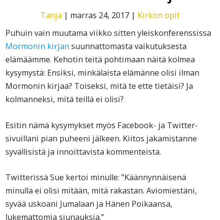
Tanja
|
marras 24, 2017
|
Kirkon opit
Puhuin vain muutama viikko sitten yleiskonferenssissa
Mormonin kirjan
suunnattomasta vaikutuksesta
elämäämme. Kehotin teitä pohtimaan näitä kolmea
kysymystä: Ensiksi, minkälaista elämänne olisi ilman
Mormonin kirjaa? Toiseksi, mitä te ette tietäisi? Ja
kolmanneksi, mitä teillä ei olisi?
Esitin nämä kysymykset myös Facebook- ja Twitter-
sivuillani pian puheeni jälkeen. Kiitos jakamistanne
syvällisistä ja innoittavista kommenteista.
Twitterissä Sue kertoi minulle: ”Käännynnäisenä
minulla ei olisi mitään, mitä rakastan. Aviomiestäni,
syvää uskoani Jumalaan ja Hänen Poikaansa,
lukemattomia siunauksia.”