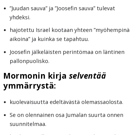
”Juudan sauva” ja ”Joosefin sauva” tulevat
yhdeksi.
hajotettu Israel kootaan yhteen ”myöhempinä
aikoina” ja kuinka se tapahtuu.
Joosefin jälkeläisten perintömaa on läntinen
pallonpuolisko.
Mormonin kirja
selventää
ymmärrystä:
kuolevaisuutta edeltävästä olemassaolosta.
Se on olennainen osa Jumalan suurta onnen
suunnitelmaa.