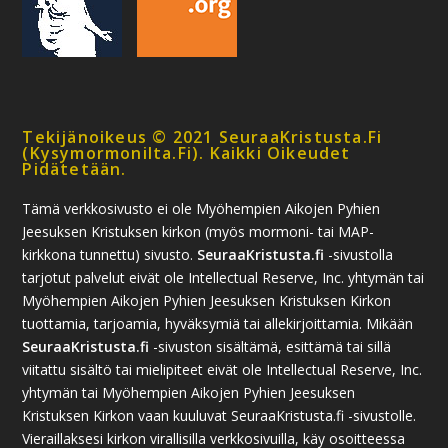
Tekijänoikeus © 2021 SeuraaKristusta.fi
(kysymormonilta.fi). Kaikki Oikeudet
Pidätetään.
Tämä verkkosivusto ei ole Myöhempien Aikojen Pyhien
Jeesuksen Kristuksen kirkon (myös mormoni- tai MAP-
kirkkona tunnettu) sivusto.
SeuraaKristusta.fi
-sivustolla
tarjotut palvelut eivät ole Intellectual Reserve, Inc. yhtymän tai
Myöhempien Aikojen Pyhien Jeesuksen Kristuksen Kirkon
tuottamia, tarjoamia, hyväksymiä tai allekirjoittamia. Mikään
SeuraaKristusta.fi
-sivuston sisältämä, esittämä tai sillä
viitattu sisältö tai mielipiteet eivät ole Intellectual Reserve, Inc.
yhtymän tai Myöhempien Aikojen Pyhien Jeesuksen
Kristuksen Kirkon vaan kuuluvat SeuraaKristusta.fi -sivustolle.
Vieraillaksesi kirkon virallisilla verkkosivuilla, käy osoitteessa