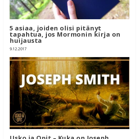
5 asiaa, joiden olisi pitänyt
tapahtua, jos Mormonin kirja on
huijausta
9.12.2017
Usko ja Opit – Kuka on Joseph