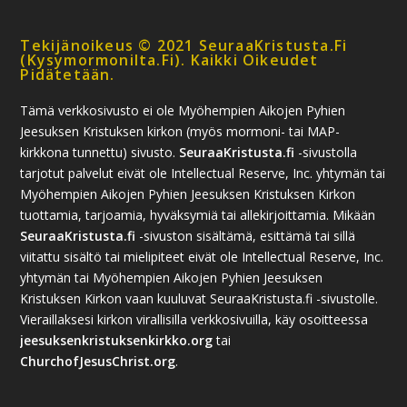
Tekijänoikeus © 2021 SeuraaKristusta.fi
(kysymormonilta.fi). Kaikki Oikeudet
Pidätetään.
Tämä verkkosivusto ei ole Myöhempien Aikojen Pyhien
Jeesuksen Kristuksen kirkon (myös mormoni- tai MAP-
kirkkona tunnettu) sivusto.
SeuraaKristusta.fi
-sivustolla
tarjotut palvelut eivät ole Intellectual Reserve, Inc. yhtymän tai
Myöhempien Aikojen Pyhien Jeesuksen Kristuksen Kirkon
tuottamia, tarjoamia, hyväksymiä tai allekirjoittamia. Mikään
SeuraaKristusta.fi
-sivuston sisältämä, esittämä tai sillä
viitattu sisältö tai mielipiteet eivät ole Intellectual Reserve, Inc.
yhtymän tai Myöhempien Aikojen Pyhien Jeesuksen
Kristuksen Kirkon vaan kuuluvat SeuraaKristusta.fi -sivustolle.
Vieraillaksesi kirkon virallisilla verkkosivuilla, käy osoitteessa
jeesuksenkristuksenkirkko.org
tai
ChurchofJesusChrist.org
.