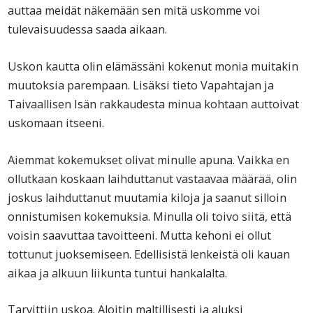
auttaa meidät näkemään sen mitä uskomme voi
tulevaisuudessa saada aikaan.
Uskon kautta olin elämässäni kokenut monia muitakin
muutoksia parempaan. Lisäksi tieto Vapahtajan ja
Taivaallisen Isän rakkaudesta minua kohtaan auttoivat
uskomaan itseeni.
Aiemmat kokemukset olivat minulle apuna. Vaikka en
ollutkaan koskaan laihduttanut vastaavaa määrää, olin
joskus laihduttanut muutamia kiloja ja saanut silloin
onnistumisen kokemuksia. Minulla oli toivo siitä, että
voisin saavuttaa tavoitteeni. Mutta kehoni ei ollut
tottunut juoksemiseen. Edellisistä lenkeistä oli kauan
aikaa ja alkuun liikunta tuntui hankalalta.
Tarvittiin uskoa. Aloitin maltillisesti ja aluksi