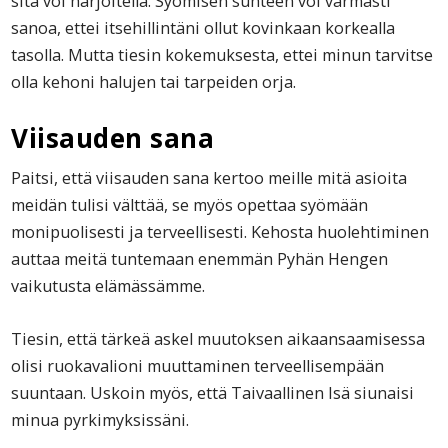
sitä voi harjoitella. Syömisen suhteen voi varmasti
sanoa, ettei itsehillintäni ollut kovinkaan korkealla
tasolla. Mutta tiesin kokemuksesta, ettei minun tarvitse
olla kehoni halujen tai tarpeiden orja.
Viisauden sana
Paitsi, että viisauden sana kertoo meille mitä asioita
meidän tulisi välttää, se myös opettaa syömään
monipuolisesti ja terveellisesti. Kehosta huolehtiminen
auttaa meitä tuntemaan enemmän Pyhän Hengen
vaikutusta elämässämme.
Tiesin, että tärkeä askel muutoksen aikaansaamisessa
olisi ruokavalioni muuttaminen terveellisempään
suuntaan. Uskoin myös, että Taivaallinen Isä siunaisi
minua pyrkimyksissäni.