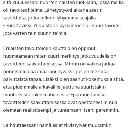
sitä kuuluessani nuorten naisten luokkaan, jossa meillä
oli tavoiteohjelma. Lähetystyöni aikana asetin
tavoitteita, jotka pilkoin lyhyemmällä ajalla
seurattaviksi. Yliopistoon pyrkiminen oli suuri tavoite,
jota varten tein suunnitelmia.
Erilaisten tavoitteiden kautta olen oppinut
huomaamaan miten suuri merkitys jatkuvuudella on
tavoitteen saavuttamisessa. Minun on vaikea jatkaa
ponnistelua päämääräni hyväksi, jos en tee siitä
päivittäistä tapaa. Lisäksi olen saanut kokemuksia siitä,
että pidemmälle aikavälille jaettuna suuristakin
muutoksista tulee mahdollisia. Epäonnistumiset
tavoitteiden saavuttamisessa ovat opettaneet minua
olemaan realistisempi ja tuntemaan itseni paremmin.
Laihduttaessani nämä asiat tiivistyivät muutamiin