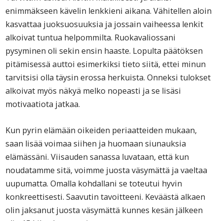
enimmäkseen kävelin lenkkieni aikana. Vähitellen aloin
kasvattaa juoksuosuuksia ja jossain vaiheessa lenkit
alkoivat tuntua helpommilta. Ruokavaliossani
pysyminen oli sekin ensin haaste. Lopulta päätöksen
pitämisessä auttoi esimerkiksi tieto siitä, ettei minun
tarvitsisi olla täysin erossa herkuista. Onneksi tulokset
alkoivat myös näkyä melko nopeasti ja se lisäsi
motivaatiota jatkaa.
Kun pyrin elämään oikeiden periaatteiden mukaan,
saan lisää voimaa siihen ja huomaan siunauksia
elämässäni. Viisauden sanassa luvataan, että kun
noudatamme sitä, voimme juosta väsymättä ja vaeltaa
uupumatta. Omalla kohdallani se toteutui hyvin
konkreettisesti. Saavutin tavoitteeni. Keväästä alkaen
olin jaksanut juosta väsymättä kunnes kesän jälkeen