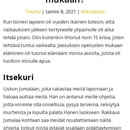
Teemu
|
tammi 8, 2021
|
Kotimaiset
Kun toinen lapseni oli vuoden ikäinen totesin, että
raskauksien jälkeen kertyneelle ylipainolle oli aika
tehdä jotain. Olin kuitenkin lihonut noin 15 kiloa, joten
tehtävä tuntui vaikealta. Jeesuksen opetusten mukaan
eläminen oli tuonut elämääni monia asioita, joista oli
tuolloin minulle apua.
Itsekuri
Uskon Jumalaan, joka rakastaa meitä lapsinaan ja
haluaa auttaa meitä. Hän on antanut meille ohjeita,
jotta voimme olla onnellisia, pysyä terveinä, selviytyä
murheista ja lopulta palata Hänen luokseen. Rakkaus
Jumalaa kohtaan saa meidät noudattamaan näitä
ohjeita. Jotkut niistä pitävät sisällään pidättäytymisen