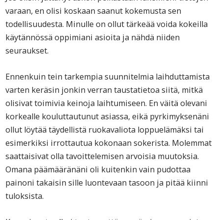
varaan, en olisi koskaan saanut kokemusta sen
todellisuudesta. Minulle on ollut tärkeää voida kokeilla
käytännössä oppimiani asioita ja nähdä niiden
seuraukset.
Ennenkuin tein tarkempia suunnitelmia laihduttamista
varten keräsin jonkin verran taustatietoa siitä, mitkä
olisivat toimivia keinoja laihtumiseen. En väitä olevani
korkealle kouluttautunut asiassa, eikä pyrkimyksenäni
ollut löytää täydellistä ruokavaliota loppuelämäksi tai
esimerkiksi irrottautua kokonaan sokerista. Molemmat
saattaisivat olla tavoittelemisen arvoisia muutoksia.
Omana päämääränäni oli kuitenkin vain pudottaa
painoni takaisin sille luontevaan tasoon ja pitää kiinni
tuloksista.