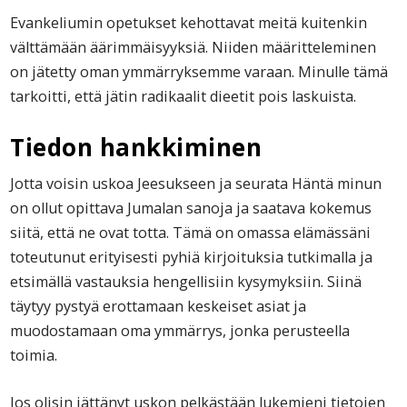
Evankeliumin opetukset kehottavat meitä kuitenkin
välttämään äärimmäisyyksiä. Niiden määritteleminen
on jätetty oman ymmärryksemme varaan. Minulle tämä
tarkoitti, että jätin radikaalit dieetit pois laskuista.
Tiedon hankkiminen
Jotta voisin uskoa Jeesukseen ja seurata Häntä minun
on ollut opittava Jumalan sanoja ja saatava kokemus
siitä, että ne ovat totta. Tämä on omassa elämässäni
toteutunut erityisesti pyhiä kirjoituksia tutkimalla ja
etsimällä vastauksia hengellisiin kysymyksiin. Siinä
täytyy pystyä erottamaan keskeiset asiat ja
muodostamaan oma ymmärrys, jonka perusteella
toimia.
Jos olisin jättänyt uskon pelkästään lukemieni tietojen