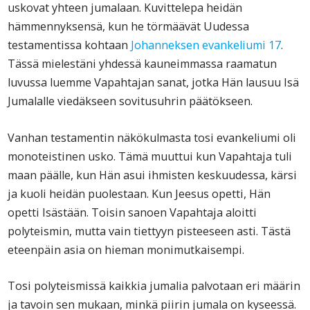
uskovat yhteen jumalaan. Kuvittelepa heidän
hämmennyksensä, kun he törmäävät Uudessa
testamentissa kohtaan
Johanneksen evankeliumi 17
.
Tässä mielestäni yhdessä kauneimmassa raamatun
luvussa luemme Vapahtajan sanat, jotka Hän lausuu Isä
Jumalalle viedäkseen sovitusuhrin päätökseen.
Vanhan testamentin näkökulmasta tosi evankeliumi oli
monoteistinen usko. Tämä muuttui kun Vapahtaja tuli
maan päälle, kun Hän asui ihmisten keskuudessa, kärsi
ja kuoli heidän puolestaan. Kun Jeesus opetti, Hän
opetti Isästään. Toisin sanoen Vapahtaja aloitti
polyteismin, mutta vain tiettyyn pisteeseen asti. Tästä
eteenpäin asia on hieman monimutkaisempi.
Tosi polyteismissä kaikkia jumalia palvotaan eri määrin
ja tavoin sen mukaan, minkä piirin jumala on kyseessä.