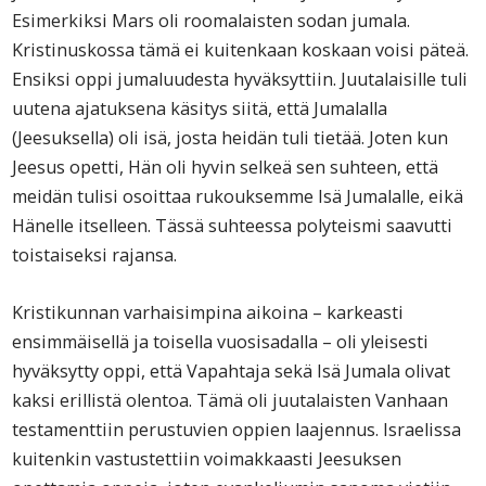
Esimerkiksi Mars oli roomalaisten sodan jumala.
Kristinuskossa tämä ei kuitenkaan koskaan voisi päteä.
Ensiksi oppi jumaluudesta hyväksyttiin. Juutalaisille tuli
uutena ajatuksena käsitys siitä, että Jumalalla
(Jeesuksella) oli isä, josta heidän tuli tietää. Joten kun
Jeesus opetti, Hän oli hyvin selkeä sen suhteen, että
meidän tulisi osoittaa rukouksemme Isä Jumalalle, eikä
Hänelle itselleen. Tässä suhteessa polyteismi saavutti
toistaiseksi rajansa.
Kristikunnan varhaisimpina aikoina – karkeasti
ensimmäisellä ja toisella vuosisadalla – oli yleisesti
hyväksytty oppi, että Vapahtaja sekä Isä Jumala olivat
kaksi erillistä olentoa. Tämä oli juutalaisten Vanhaan
testamenttiin perustuvien oppien laajennus. Israelissa
kuitenkin vastustettiin voimakkaasti Jeesuksen