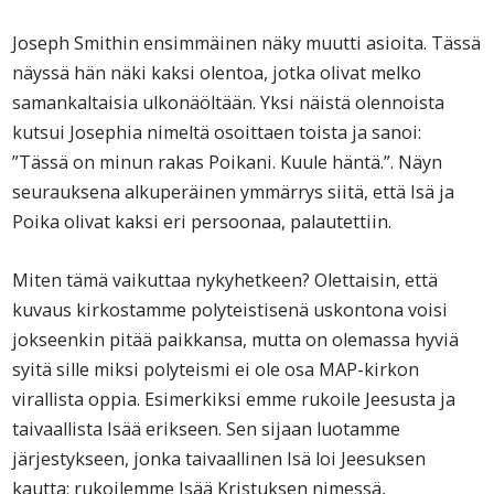
Joseph Smithin ensimmäinen näky muutti asioita. Tässä
näyssä hän näki kaksi olentoa, jotka olivat melko
samankaltaisia ulkonäöltään. Yksi näistä olennoista
kutsui Josephia nimeltä osoittaen toista ja sanoi:
”Tässä on minun rakas Poikani. Kuule häntä.”. Näyn
seurauksena alkuperäinen ymmärrys siitä, että Isä ja
Poika olivat kaksi eri persoonaa, palautettiin.
Miten tämä vaikuttaa nykyhetkeen? Olettaisin, että
kuvaus kirkostamme polyteistisenä uskontona voisi
jokseenkin pitää paikkansa, mutta on olemassa hyviä
syitä sille miksi polyteismi ei ole osa MAP-kirkon
virallista oppia. Esimerkiksi emme rukoile Jeesusta ja
taivaallista Isää erikseen. Sen sijaan luotamme
järjestykseen, jonka taivaallinen Isä loi Jeesuksen
kautta; rukoilemme Isää Kristuksen nimessä,