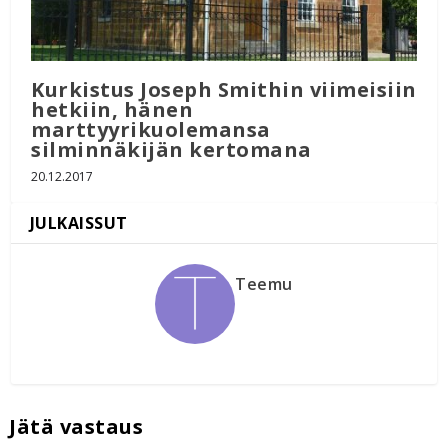
Kurkistus Joseph Smithin viimeisiin
hetkiin, hänen
marttyyrikuolemansa
silminnäkijän kertomana
20.12.2017
Teemu