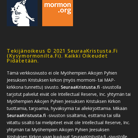
Tekijänoikeus © 2021 SeuraaKristusta.fi
(kysymormonilta.fi). Kaikki Oikeudet
Pidätetään.
Tämä verkkosivusto ei ole Myöhempien Aikojen Pyhien
Jeesuksen Kristuksen kirkon (myös mormoni- tai MAP-
kirkkona tunnettu) sivusto.
SeuraaKristusta.fi
-sivustolla
tarjotut palvelut eivät ole Intellectual Reserve, Inc. yhtymän tai
Myöhempien Aikojen Pyhien Jeesuksen Kristuksen Kirkon
tuottamia, tarjoamia, hyväksymiä tai allekirjoittamia. Mikään
SeuraaKristusta.fi
-sivuston sisältämä, esittämä tai sillä
viitattu sisältö tai mielipiteet eivät ole Intellectual Reserve, Inc.
yhtymän tai Myöhempien Aikojen Pyhien Jeesuksen
Kristuksen Kirkon vaan kuuluvat SeuraaKristusta.fi -sivustolle.