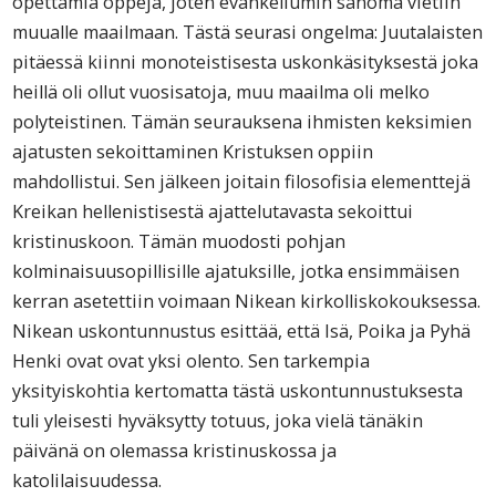
opettamia oppeja, joten evankeliumin sanoma vietiin
muualle maailmaan. Tästä seurasi ongelma: Juutalaisten
pitäessä kiinni monoteistisesta uskonkäsityksestä joka
heillä oli ollut vuosisatoja, muu maailma oli melko
polyteistinen. Tämän seurauksena ihmisten keksimien
ajatusten sekoittaminen Kristuksen oppiin
mahdollistui. Sen jälkeen joitain filosofisia elementtejä
Kreikan hellenistisestä ajattelutavasta sekoittui
kristinuskoon. Tämän muodosti pohjan
kolminaisuusopillisille ajatuksille, jotka ensimmäisen
kerran asetettiin voimaan Nikean kirkolliskokouksessa.
Nikean uskontunnustus esittää, että Isä, Poika ja Pyhä
Henki ovat ovat yksi olento. Sen tarkempia
yksityiskohtia kertomatta tästä uskontunnustuksesta
tuli yleisesti hyväksytty totuus, joka vielä tänäkin
päivänä on olemassa kristinuskossa ja
katolilaisuudessa.