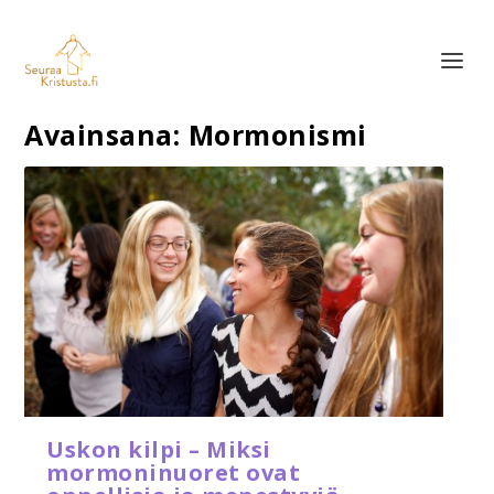
Avainsana:
Mormonismi
Uskon kilpi – Miksi
mormoninuoret ovat