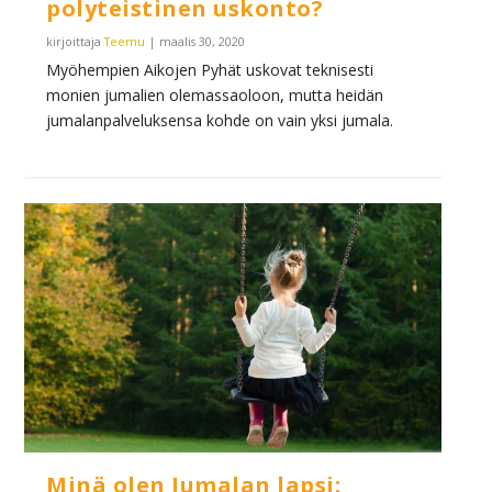
polyteistinen uskonto?
kirjoittaja
Teemu
|
maalis 30, 2020
Myöhempien Aikojen Pyhät uskovat teknisesti
monien jumalien olemassaoloon, mutta heidän
jumalanpalveluksensa kohde on vain yksi jumala.
Minä olen Jumalan lapsi: