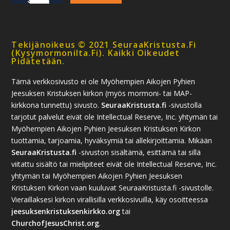
Tekijänoikeus © 2021 SeuraaKristusta.fi
(kysymormonilta.fi). Kaikki Oikeudet
Pidätetään.
Tämä verkkosivusto ei ole Myöhempien Aikojen Pyhien
Jeesuksen Kristuksen kirkon (myös mormoni- tai MAP-
kirkkona tunnettu) sivusto.
SeuraaKristusta.fi
-sivustolla
tarjotut palvelut eivät ole Intellectual Reserve, Inc. yhtymän tai
Myöhempien Aikojen Pyhien Jeesuksen Kristuksen Kirkon
tuottamia, tarjoamia, hyväksymiä tai allekirjoittamia. Mikään
SeuraaKristusta.fi
-sivuston sisältämä, esittämä tai sillä
viitattu sisältö tai mielipiteet eivät ole Intellectual Reserve, Inc.
yhtymän tai Myöhempien Aikojen Pyhien Jeesuksen
Kristuksen Kirkon vaan kuuluvat SeuraaKristusta.fi -sivustolle.
Vieraillaksesi kirkon virallisilla verkkosivuilla, käy osoitteessa
jeesuksenkristuksenkirkko.org
tai
ChurchofJesusChrist.org
.