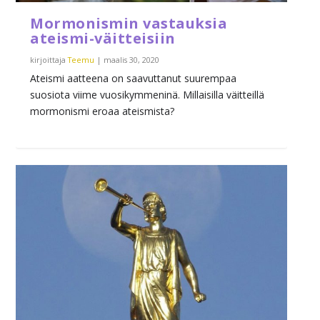
Mormonismin vastauksia
ateismi-väitteisiin
kirjoittaja
Teemu
|
maalis 30, 2020
Ateismi aatteena on saavuttanut suurempaa
suosiota viime vuosikymmeninä. Millaisilla väitteillä
mormonismi eroaa ateismista?