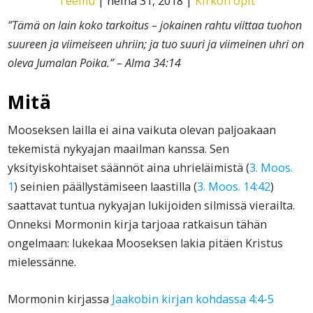
Teemu
|
heinä 31, 2018
|
Kirkon opit
”Tämä on lain koko tarkoitus – jokainen rahtu viittaa tuohon
suureen ja viimeiseen uhriin; ja tuo suuri ja viimeinen uhri on
oleva Jumalan Poika.” – Alma 34:14
Mitä
Mooseksen lailla ei aina vaikuta olevan paljoakaan
tekemistä nykyajan maailman kanssa. Sen
yksityiskohtaiset säännöt aina uhrieläimistä (
3. Moos.
1
) seinien päällystämiseen laastilla (
3. Moos. 14:42
)
saattavat tuntua nykyajan lukijoiden silmissä vierailta.
Onneksi Mormonin kirja tarjoaa ratkaisun tähän
ongelmaan: lukekaa Mooseksen lakia pitäen Kristus
mielessänne.
Mormonin kirjassa
Jaakobin kirjan kohdassa 4:4-5