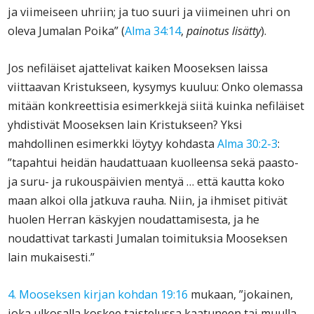
ja viimeiseen uhriin; ja tuo suuri ja viimeinen uhri on
oleva Jumalan Poika” (
Alma 34:14
,
painotus lisätty
).
Jos nefiläiset ajattelivat kaiken Mooseksen laissa
viittaavan Kristukseen, kysymys kuuluu: Onko olemassa
mitään konkreettisia esimerkkejä siitä kuinka nefiläiset
yhdistivät Mooseksen lain Kristukseen? Yksi
mahdollinen esimerkki löytyy kohdasta
Alma 30:2-3
:
”tapahtui heidän haudattuaan kuolleensa sekä paasto-
ja suru- ja rukouspäivien mentyä … että kautta koko
maan alkoi olla jatkuva rauha. Niin, ja ihmiset pitivät
huolen Herran käskyjen noudattamisesta, ja he
noudattivat tarkasti Jumalan toimituksia Mooseksen
lain mukaisesti.”
4. Mooseksen kirjan kohdan 19:16
mukaan, ”jokainen,
joka ulkosalla koskee taistelussa kaatuneen tai muulla