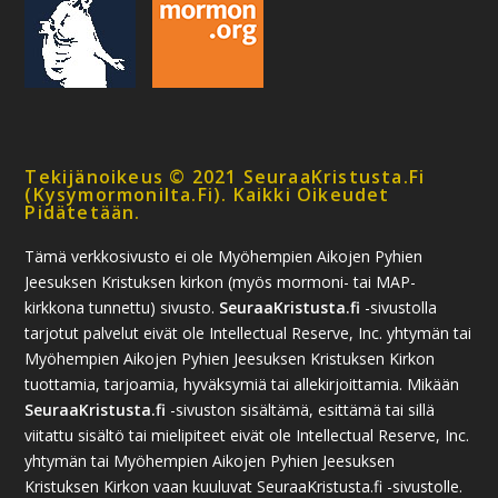
Tekijänoikeus © 2021 SeuraaKristusta.fi
(kysymormonilta.fi). Kaikki Oikeudet
Pidätetään.
Tämä verkkosivusto ei ole Myöhempien Aikojen Pyhien
Jeesuksen Kristuksen kirkon (myös mormoni- tai MAP-
kirkkona tunnettu) sivusto.
SeuraaKristusta.fi
-sivustolla
tarjotut palvelut eivät ole Intellectual Reserve, Inc. yhtymän tai
Myöhempien Aikojen Pyhien Jeesuksen Kristuksen Kirkon
tuottamia, tarjoamia, hyväksymiä tai allekirjoittamia. Mikään
SeuraaKristusta.fi
-sivuston sisältämä, esittämä tai sillä
viitattu sisältö tai mielipiteet eivät ole Intellectual Reserve, Inc.
yhtymän tai Myöhempien Aikojen Pyhien Jeesuksen
Kristuksen Kirkon vaan kuuluvat SeuraaKristusta.fi -sivustolle.