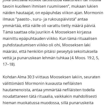
tavoin kuolleen ihmisen ruumiiseen”, mukaan lukien
näiden hautaajat, on epäpuhdas viikon ajan. Mormonin
ilmaus ”paasto-, suru- ja rukouspäivistä” antaa
ymmärtää, että näille oli varattu tietty määrä päiviä.
Tämä saattaa olla juurikin 4. Mooseksen kirjassa
mainittu epäpuhtauden viikko. Kun tämä rituaalisen
puhdistautumisen viikko oli ohi, Mooseksen laki
määräsi, että henkilön pitäisi peseytyä sekoituksella
vettä ja punaruskean lehmän tuhkaa (4. Moos. 19:2, 5,
17–18).
Kohdan Alma 30:3 viittaus Mooseksen lakiin, seuraten
välittömästi Mormonin kuvausta nefiläisten
hautamenoista, antaa ymmärtää nefiläisten todella
noudattaneen tätä rituaalia, vaikkakin mahdollisesti
hieman muokatussa muodossa, sillä punaruskeita