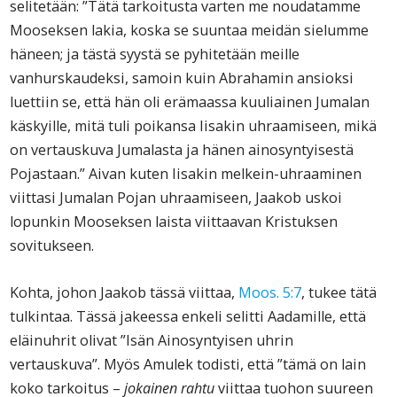
selitetään: ”Tätä tarkoitusta varten me noudatamme
Mooseksen lakia, koska se suuntaa meidän sielumme
häneen; ja tästä syystä se pyhitetään meille
vanhurskaudeksi, samoin kuin Abrahamin ansioksi
luettiin se, että hän oli erämaassa kuuliainen Jumalan
käskyille, mitä tuli poikansa Iisakin uhraamiseen, mikä
on vertauskuva Jumalasta ja hänen ainosyntyisestä
Pojastaan.” Aivan kuten Iisakin melkein-uhraaminen
viittasi Jumalan Pojan uhraamiseen, Jaakob uskoi
lopunkin Mooseksen laista viittaavan Kristuksen
sovitukseen.
Kohta, johon Jaakob tässä viittaa,
Moos. 5:7
, tukee tätä
tulkintaa. Tässä jakeessa enkeli selitti Aadamille, että
eläinuhrit olivat ”Isän Ainosyntyisen uhrin
vertauskuva”. Myös Amulek todisti, että ”tämä on lain
koko tarkoitus –
jokainen rahtu
viittaa tuohon suureen