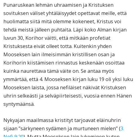
Punaruskean lehmän uhraamisen ja Kristuksen
sovituksen väliset yhtäläisyydet opettavat meille, että
huolimatta siitä mitä olemme kokeneet, Kristus voi
tehdä meistä jälleen puhtaita. Läpi koko Alman kirjan
luvun 30, Korihor väitti, että mitkään profetiat
Kristuksesta eivät olleet totta. Kuitenkin yhden
Mooseksen lain ilmeisimmän kristillisen osan ja
Korihorin kiistämisen rinnastus keskenään osoittaa
kuinka naurettava tämä väite on. Se antaa myös
ymmärtää, että 4. Mooseksen kirjan luku 19 oli yksi luku
Mooseksen laista, jossa nefiläiset näkivät Kristuksen
uhrin selkeästi ja selväpiirteisesti, vuosia ennen Hänen
syntymäänsä.
Nykyajan maailmassa kristityt tarjoavat eläinuhrin
sijaan ”särkyneen sydämen ja murtuneen mielen” (
3.
Nefi 9:20
). Mutta Mooseksen lain lukeminen kuten