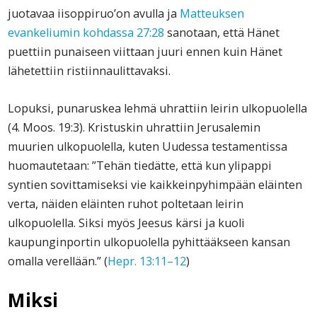
juotavaa iisoppiruo’on avulla ja
Matteuksen
evankeliumin kohdassa 27:28
sanotaan, että Hänet
puettiin punaiseen viittaan juuri ennen kuin Hänet
lähetettiin ristiinnaulittavaksi.
Lopuksi, punaruskea lehmä uhrattiin leirin ulkopuolella
(4. Moos. 19:3). Kristuskin uhrattiin Jerusalemin
muurien ulkopuolella, kuten Uudessa testamentissa
huomautetaan: ”Tehän tiedätte, että kun ylipappi
syntien sovittamiseksi vie kaikkeinpyhimpään eläinten
verta, näiden eläinten ruhot poltetaan leirin
ulkopuolella. Siksi myös Jeesus kärsi ja kuoli
kaupunginportin ulkopuolella pyhittääkseen kansan
omalla verellään.” (
Hepr.
13:11–12
)
Miksi