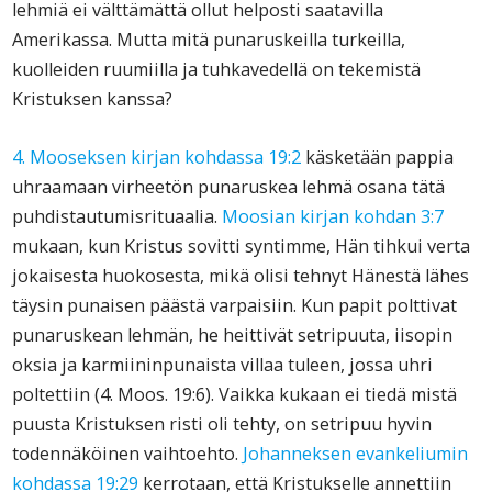
lehmiä ei välttämättä ollut helposti saatavilla
Amerikassa. Mutta mitä punaruskeilla turkeilla,
kuolleiden ruumiilla ja tuhkavedellä on tekemistä
Kristuksen kanssa?
4. Mooseksen kirjan kohdassa 19:2
käsketään pappia
uhraamaan virheetön punaruskea lehmä osana tätä
puhdistautumisrituaalia.
Moosian kirjan kohdan 3:7
mukaan, kun Kristus sovitti syntimme, Hän tihkui verta
jokaisesta huokosesta, mikä olisi tehnyt Hänestä lähes
täysin punaisen päästä varpaisiin. Kun papit polttivat
punaruskean lehmän, he heittivät setripuuta, iisopin
oksia ja karmiininpunaista villaa tuleen, jossa uhri
poltettiin (4. Moos. 19:6). Vaikka kukaan ei tiedä mistä
puusta Kristuksen risti oli tehty, on setripuu hyvin
todennäköinen vaihtoehto.
Johanneksen evankeliumin
kohdassa 19:29
kerrotaan, että Kristukselle annettiin