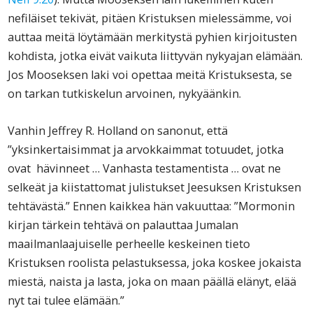
nefiläiset tekivät, pitäen Kristuksen mielessämme, voi
auttaa meitä löytämään merkitystä pyhien kirjoitusten
kohdista, jotka eivät vaikuta liittyvän nykyajan elämään.
Jos Mooseksen laki voi opettaa meitä Kristuksesta, se
on tarkan tutkiskelun arvoinen, nykyäänkin.
Vanhin Jeffrey R. Holland on sanonut, että
”yksinkertaisimmat ja arvokkaimmat totuudet, jotka
ovat hävinneet … Vanhasta testamentista … ovat ne
selkeät ja kiistattomat julistukset Jeesuksen Kristuksen
tehtävästä.” Ennen kaikkea hän vakuuttaa: ”Mormonin
kirjan tärkein tehtävä on palauttaa Jumalan
maailmanlaajuiselle perheelle keskeinen tieto
Kristuksen roolista pelastuksessa, joka koskee jokaista
miestä, naista ja lasta, joka on maan päällä elänyt, elää
nyt tai tulee elämään.”