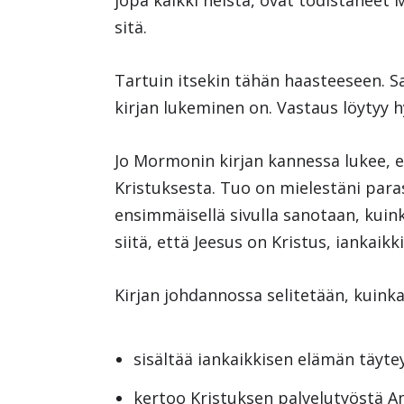
jopa kaikki heistä, ovat todistaneet
sitä.
Tartuin itsekin tähän haasteeseen. 
kirjan lukeminen on. Vastaus löytyy hy
Jo Mormonin kirjan kannessa lukee, e
Kristuksesta. Tuo on mielestäni paras
ensimmäisellä sivulla sanotaan, kuin
siitä, että Jeesus on Kristus, iankaik
Kirjan johdannossa selitetään, kuinka
sisältää iankaikkisen elämän täyt
kertoo Kristuksen palvelutyöstä A