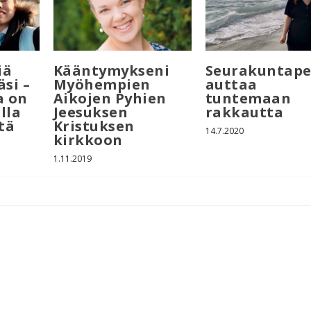
iä
Kääntymykseni
Seurakuntape
äsi –
Myöhempien
auttaa
a on
Aikojen Pyhien
tuntemaan
lla
Jeesuksen
rakkautta
tä
Kristuksen
14.7.2020
kirkkoon
1.11.2019