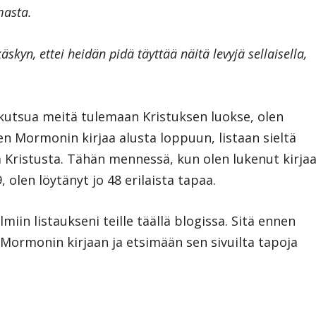
masta.
skyn, ettei heidän pidä täyttää näitä levyjä sellaisella,
kutsua meitä tulemaan Kristuksen luokse, olen
uen Mormonin kirjaa alusta loppuun, listaan sieltä
a Kristusta. Tähän mennessä, kun olen lukenut kirja
 olen löytänyt jo 48 erilaista tapaa.
iin listaukseni teille täällä blogissa. Sitä ennen
Mormonin kirjaan ja etsimään sen sivuilta tapoja