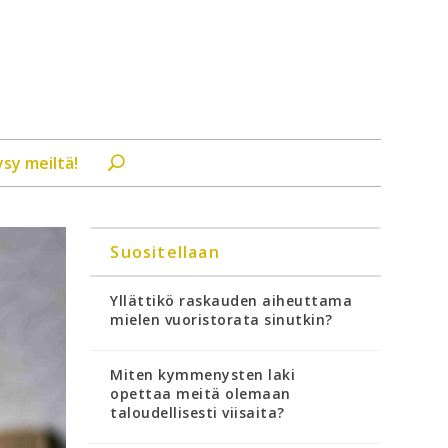
ysy meiltä!
Suositellaan
Yllättikö raskauden aiheuttama
mielen vuoristorata sinutkin?
Miten kymmenysten laki
opettaa meitä olemaan
taloudellisesti viisaita?