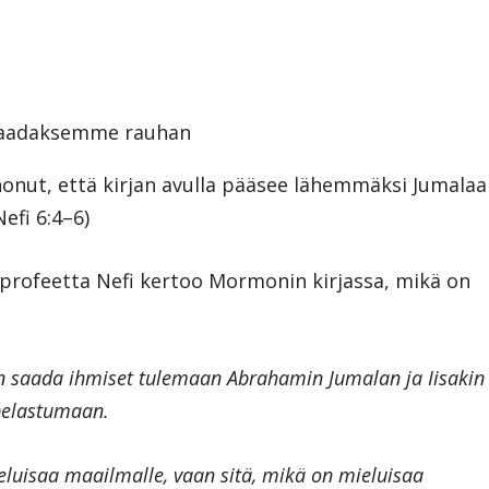
 saadaksemme rauhan
nonut, että kirjan avulla pääsee lähemmäksi Jumalaa
efi 6:4–6)
rofeetta Nefi kertoo Mormonin kirjassa, mikä on
isin saada ihmiset tulemaan Abrahamin Jumalan ja Iisakin
pelastumaan.
ieluisaa maailmalle, vaan sitä, mikä on mieluisaa