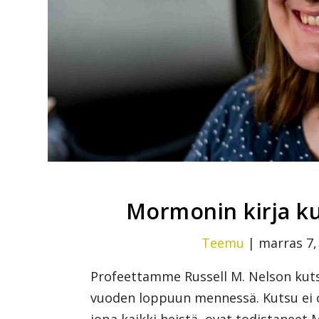
Mormonin kirja k
Teemu
|
marras 7,
Profeettamme Russell M. Nelson kuts
vuoden loppuun mennessä. Kutsu ei ol