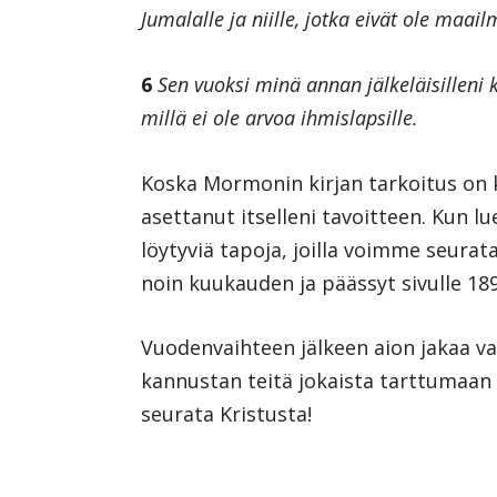
Jumalalle ja niille, jotka eivät ole maail
6
Sen vuoksi minä annan jälkeläisilleni kä
millä ei ole arvoa ihmislapsille.
Koska Mormonin kirjan tarkoitus on 
asettanut itselleni tavoitteen. Kun l
löytyviä tapoja, joilla voimme seurat
noin kuukauden ja päässyt sivulle 189,
Vuodenvaihteen jälkeen aion jakaa valm
kannustan teitä jokaista tarttumaan 
seurata Kristusta!