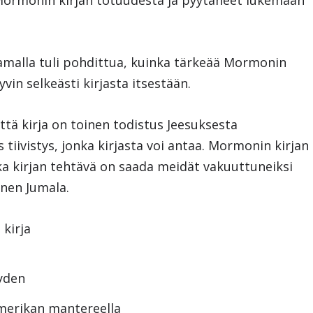
 Mormonin kirjan totuudesta ja pyytäneet lukemaan
Samalla tuli pohdittua, kuinka tärkeää Mormonin
vin selkeästi kirjasta itsestään.
ttä kirja on toinen todistus Jeesuksesta
 tiivistys, jonka kirjasta voi antaa. Mormonin kirjan
ka kirjan tehtävä on saada meidät vakuuttuneiksi
kinen Jumala.
 kirja
eyden
merikan mantereella