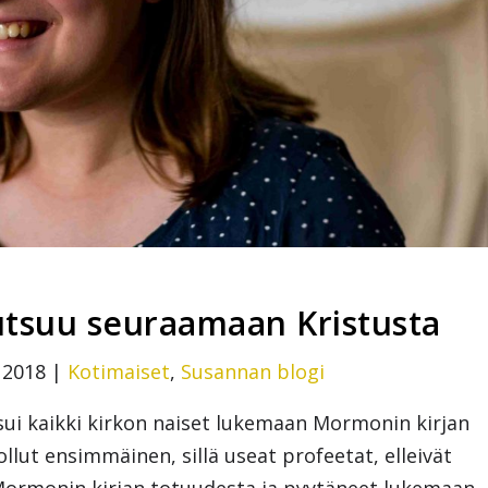
utsuu seuraamaan Kristusta
 2018
|
Kotimaiset
,
Susannan blogi
ui kaikki kirkon naiset lukemaan Mormonin kirjan
lut ensimmäinen, sillä useat profeetat, elleivät