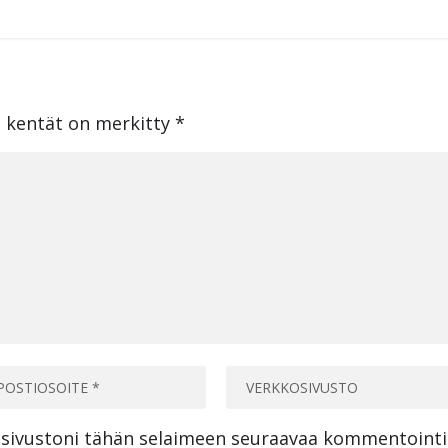
t kentät on merkitty
*
a sivustoni tähän selaimeen seuraavaa kommentoint