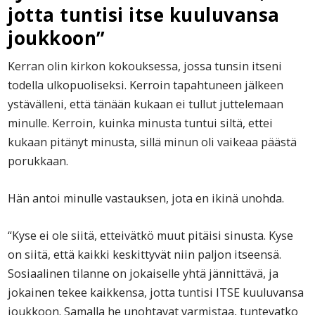
jotta tuntisi itse kuuluvansa
joukkoon”
Kerran olin kirkon kokouksessa, jossa tunsin itseni
todella ulkopuoliseksi. Kerroin tapahtuneen jälkeen
ystävälleni, että tänään kukaan ei tullut juttelemaan
minulle. Kerroin, kuinka minusta tuntui siltä, ettei
kukaan pitänyt minusta, sillä minun oli vaikeaa päästä
porukkaan.
Hän antoi minulle vastauksen, jota en ikinä unohda.
“Kyse ei ole siitä, etteivätkö muut pitäisi sinusta. Kyse
on siitä, että kaikki keskittyvät niin paljon itseensä.
Sosiaalinen tilanne on jokaiselle yhtä jännittävä, ja
jokainen tekee kaikkensa, jotta tuntisi ITSE kuuluvansa
joukkoon. Samalla he unohtavat varmistaa, tuntevatko