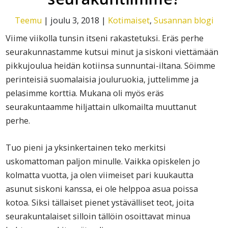
Teemu
|
joulu 3, 2018
|
Kotimaiset
,
Susannan blogi
Viime viikolla tunsin itseni rakastetuksi. Eräs perhe
seurakunnastamme kutsui minut ja siskoni viettämään
pikkujoulua heidän kotiinsa sunnuntai-iltana. Söimme
perinteisiä suomalaisia jouluruokia, juttelimme ja
pelasimme korttia. Mukana oli myös eräs
seurakuntaamme hiljattain ulkomailta muuttanut
perhe.
Tuo pieni ja yksinkertainen teko merkitsi
uskomattoman paljon minulle. Vaikka opiskelen jo
kolmatta vuotta, ja olen viimeiset pari kuukautta
asunut siskoni kanssa, ei ole helppoa asua poissa
kotoa. Siksi tällaiset pienet ystävälliset teot, joita
seurakuntalaiset silloin tällöin osoittavat minua