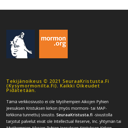
Tekijänoikeus © 2021 SeuraaKristusta.fi
(kysymormonilta.fi). Kaikki Oikeudet
Pidätetään.
Tämä verkkosivusto ei ole Myöhempien Aikojen Pyhien
Jeesuksen Kristuksen kirkon (myös mormoni- tai MAP-
kirkkona tunnettu) sivusto.
SeuraaKristusta.fi
-sivustolla
tarjotut palvelut eivät ole Intellectual Reserve, Inc. yhtymän tai
Myöhempien Aikojen Pyhien Jeesuksen Kristuksen Kirkon