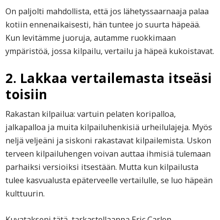
On paljolti mahdollista, että jos lähetyssaarnaaja palaa
kotiin ennenaikaisesti, hän tuntee jo suurta häpeää.
Kun levitämme juoruja, autamme ruokkimaan
ympäristöä, jossa kilpailu, vertailu ja häpeä kukoistavat.
2. Lakkaa vertailemasta itseäsi
toisiin
Rakastan kilpailua: vartuin pelaten koripalloa,
jalkapalloa ja muita kilpailuhenkisiä urheilulajeja. Myös
neljä veljeäni ja siskoni rakastavat kilpailemista. Uskon
terveen kilpailuhengen voivan auttaa ihmisiä tulemaan
parhaiksi versioiksi itsestään. Mutta kun kilpailusta
tulee kasvualusta epäterveelle vertailulle, se luo häpeän
kulttuurin.
Kuvatakseni tätä, tarkastellaanpa Eric Carlen