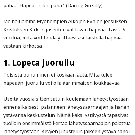
pahaa. Häpeä = olen paha.” (Daring Greatly)
Me haluamme Myöhempien Aikojen Pyhien Jeesuksen
Kristuksen Kirkon jäsenten välttävän häpeää. Tässä 5
vinkkiä, mitä voit tehdä yrittäessäsi taistella häpeää
vastaan kirkossa.
1. Lopeta juoruilu
Toisista puhuminen ei koskaan auta. Mitä tulee
häpeään, juoruilu voi olla äärimmäisen loukkaavaa.
Useita vuosia sitten satuin kuulemaan lähetystyöstään
ennenaikaisesti palanneen lähetyssaarnaajan ja hänen
ystävänsä keskustelun. Nämä kaksi ystävystä tapasivat
tuolloin ensimmäistä kertaa lähetyssaarnaajan palattua
lähetystyöstään. Kevyen jutustelun jälkeen ystävä sanoi