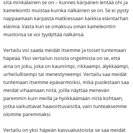
sitä minkälainen se on – kunnes kärpänen lentää ohi ja
kameleontti muistaa kuinka nälkäinen se on. Se ei pysty
nappaamaan kärpästä matkiessaan kaikkia eläintarhan
eläimiä. Vasta kun se omaksuu oman kameleontin
muotonsa se voi tyydyttää nälkänsä.
Vertailu voi saada meidät itsemme ja toiset tuntemaan
häpeää. Yksi vertailun isoista ongelmista on se, että
aina on joku, joka on kauniimpi, rikkaampi, älykkäämpi,
urheilullisempi tai menestyneempi. Vertailu saa meidät
tuntemaan itsemme epävarmoiksi, mikä puolestaan saa
meidät vihaamaan niitä, joilla näyttää menevän
paremmin kuin meillä ja hyökkäämään niitä kohtaan,
jotka vaikuttavat haavoittuvaisilta, vain tunteaksemme
olomme paremmaksi.
Vertailu on yksi häpeän kasvualustoista: se saa meidät