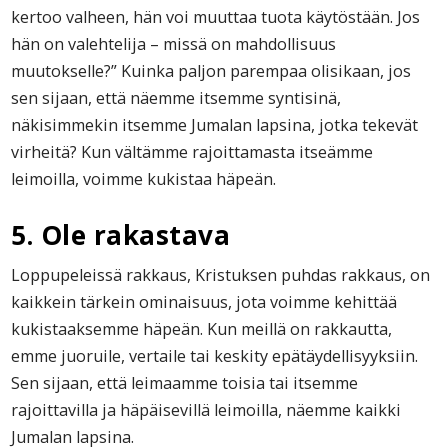
kertoo valheen, hän voi muuttaa tuota käytöstään. Jos
hän on valehtelija – missä on mahdollisuus
muutokselle?” Kuinka paljon parempaa olisikaan, jos
sen sijaan, että näemme itsemme syntisinä,
näkisimmekin itsemme Jumalan lapsina, jotka tekevät
virheitä? Kun vältämme rajoittamasta itseämme
leimoilla, voimme kukistaa häpeän.
5. Ole rakastava
Loppupeleissä rakkaus, Kristuksen puhdas rakkaus, on
kaikkein tärkein ominaisuus, jota voimme kehittää
kukistaaksemme häpeän. Kun meillä on rakkautta,
emme juoruile, vertaile tai keskity epätäydellisyyksiin.
Sen sijaan, että leimaamme toisia tai itsemme
rajoittavilla ja häpäisevillä leimoilla, näemme kaikki
Jumalan lapsina.