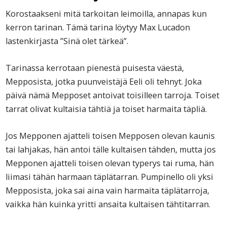
Korostaakseni mitä tarkoitan leimoilla, annapas kun
kerron tarinan. Tämä tarina löytyy Max Lucadon
lastenkirjasta ”Sinä olet tärkeä”.
Tarinassa kerrotaan pienestä puisesta väestä,
Mepposista, jotka puunveistäjä Eeli oli tehnyt. Joka
päivä nämä Mepposet antoivat toisilleen tarroja. Toiset
tarrat olivat kultaisia tähtiä ja toiset harmaita täpliä.
Jos Mepponen ajatteli toisen Mepposen olevan kaunis
tai lahjakas, hän antoi tälle kultaisen tähden, mutta jos
Mepponen ajatteli toisen olevan typerys tai ruma, hän
liimasi tähän harmaan täplätarran. Pumpinello oli yksi
Mepposista, joka sai aina vain harmaita täplätarroja,
vaikka hän kuinka yritti ansaita kultaisen tähtitarran.