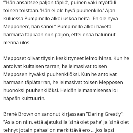
”’Hän ansaitsee paljon täpliä’, puinen väki myötäili
toinen toistaan. ’Hän ei ole hyvä puuhenkilö.’ Ajan
kuluessa Pumpinello alkoi uskoa heitä. ’En ole hyvä
Mepponen’, hän sanoi.” Pumpinello alkoi hävetä
harmaita täpliään niin paljon, ettei enää halunnut
mennä ulos.
Mepposet olivat täysin keskittyneet leimoihinsa. Kun he
antoivat kultaisen tarran, he leimasivat toisen
Mepposen hyväksi puuhenkilöksi. Kun he antoivat
harmaan täplätarran, he leimasivat toisen Mepposen
huonoksi puuhenkilöksi. Heidän leimaamisensa loi
häpeän kulttuurin.
Brené Brown on sanonut kirjassaan ”Daring Greatly”:
”Asia on niin, että ajatuksilla ’sinä olet paha’ ja ’sinä olet
tehnyt jotain pahaa’ on merkittävä ero … Jos lapsi