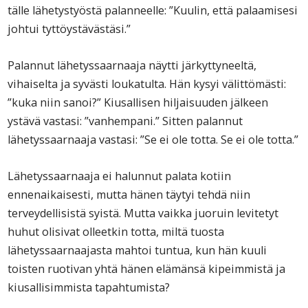
tälle lähetystyöstä palanneelle: ”Kuulin, että palaamisesi
johtui tyttöystävästäsi.”
Palannut lähetyssaarnaaja näytti järkyttyneeltä,
vihaiselta ja syvästi loukatulta. Hän kysyi välittömästi:
”kuka niin sanoi?” Kiusallisen hiljaisuuden jälkeen
ystävä vastasi: ”vanhempani.” Sitten palannut
lähetyssaarnaaja vastasi: ”Se ei ole totta. Se ei ole totta.”
Lähetyssaarnaaja ei halunnut palata kotiin
ennenaikaisesti, mutta hänen täytyi tehdä niin
terveydellisistä syistä. Mutta vaikka juoruin levitetyt
huhut olisivat olleetkin totta, miltä tuosta
lähetyssaarnaajasta mahtoi tuntua, kun hän kuuli
toisten ruotivan yhtä hänen elämänsä kipeimmistä ja
kiusallisimmista tapahtumista?