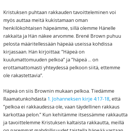
Kristuksen puhtaan rakkauden tavoitteleminen voi
myös auttaa meitä kukistamaan oman
henkilökohtaisen häpeämme, sillä olemme Hänelle
rakkaita ja Hän näkee arvomme. Brené Brown puhuu
pelosta määritellessään häpeää useissa kohdissa
kirjassaan. Hän kirjoittaa: ”Häpeä on
kuulumattomuuden pelkoa” ja ”häpeä … on
erottamattomasti yhteydessä pelkoon siitä, ettemme
ole rakastettavia”.
Häpeä on siis Brownin mukaan pelkoa. Tiedämme
Raamatunkohdasta
1. Johanneksen kirje 4:17-18
, että
”pelkoa ei rakkaudessa ole, vaan täydellinen rakkaus
karkottaa pelon.” Kun kehitämme itsessämme rakkautta
ja tavoittelemme Kristuksen kaltaista rakkautta, meillä
on paremmat mahdollisuudet taistella häpeää vastaan