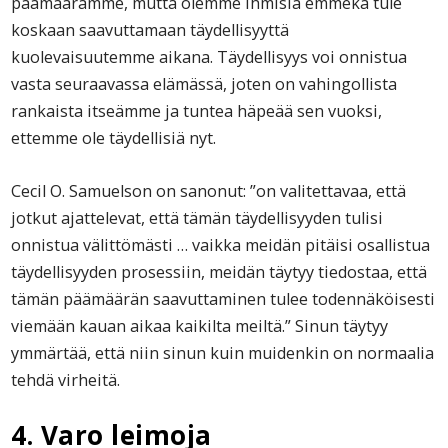
päämäärämme, mutta olemme ihmisiä emmekä tule
koskaan saavuttamaan täydellisyyttä
kuolevaisuutemme aikana. Täydellisyys voi onnistua
vasta seuraavassa elämässä, joten on vahingollista
rankaista itseämme ja tuntea häpeää sen vuoksi,
ettemme ole täydellisiä nyt.
Cecil O. Samuelson on sanonut: ”on valitettavaa, että
jotkut ajattelevat, että tämän täydellisyyden tulisi
onnistua välittömästi … vaikka meidän pitäisi osallistua
täydellisyyden prosessiin, meidän täytyy tiedostaa, että
tämän päämäärän saavuttaminen tulee todennäköisesti
viemään kauan aikaa kaikilta meiltä.” Sinun täytyy
ymmärtää, että niin sinun kuin muidenkin on normaalia
tehdä virheitä.
4. Varo leimoja