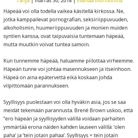
Tanja
|
marras 30, 2018
|
Elämää mormonina
Häpeää voi olla todella vaikea käsitellä kirkossa. Ne,
jotka kamppailevat pornografian, seksiriippuvuuden,
alkoholismin, huumeriippuvuuden ja monien muiden
syntien kanssa, ovat taipuvaisia tuntemaan häpeää,
mutta muutkin voivat tuntea samoin.
Kun tunnemme häpeää, haluamme piilottaa virheemme.
Häpeän tunne voi johtaa masennukseen ja itseinhoon.
Häpeä on aina epätervettä eikä koskaan johda
vilpittömään parannukseen.
Syyllisyys puolestaan voi olla hyväkin asia, jos se saa
meidät tekemään parannusta. Brené Brown uskoo, että
”ero häpeän ja syyllisyyden välillä voidaan parhaiten
ymmärtää erona näiden kahden lauseen välillä: ’olen
paha’ ja ’tein jotain pahaa’. Syyllisyys = tein jotain