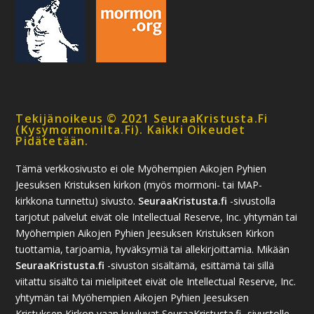
Tekijänoikeus © 2021 SeuraaKristusta.fi
(kysymormonilta.fi). Kaikki Oikeudet
Pidätetään.
Tämä verkkosivusto ei ole Myöhempien Aikojen Pyhien
Jeesuksen Kristuksen kirkon (myös mormoni- tai MAP-
kirkkona tunnettu) sivusto.
SeuraaKristusta.fi
-sivustolla
tarjotut palvelut eivät ole Intellectual Reserve, Inc. yhtymän tai
Myöhempien Aikojen Pyhien Jeesuksen Kristuksen Kirkon
tuottamia, tarjoamia, hyväksymiä tai allekirjoittamia. Mikään
SeuraaKristusta.fi
-sivuston sisältämä, esittämä tai sillä
viitattu sisältö tai mielipiteet eivät ole Intellectual Reserve, Inc.
yhtymän tai Myöhempien Aikojen Pyhien Jeesuksen
Kristuksen Kirkon vaan kuuluvat SeuraaKristusta.fi -sivustolle.