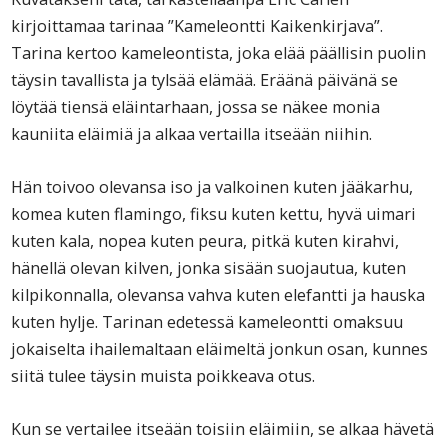
kirjoittamaa tarinaa ”Kameleontti Kaikenkirjava”.
Tarina kertoo kameleontista, joka elää päällisin puolin
täysin tavallista ja tylsää elämää. Eräänä päivänä se
löytää tiensä eläintarhaan, jossa se näkee monia
kauniita eläimiä ja alkaa vertailla itseään niihin.
Hän toivoo olevansa iso ja valkoinen kuten jääkarhu,
komea kuten flamingo, fiksu kuten kettu, hyvä uimari
kuten kala, nopea kuten peura, pitkä kuten kirahvi,
hänellä olevan kilven, jonka sisään suojautua, kuten
kilpikonnalla, olevansa vahva kuten elefantti ja hauska
kuten hylje. Tarinan edetessä kameleontti omaksuu
jokaiselta ihailemaltaan eläimeltä jonkun osan, kunnes
siitä tulee täysin muista poikkeava otus.
Kun se vertailee itseään toisiin eläimiin, se alkaa hävetä