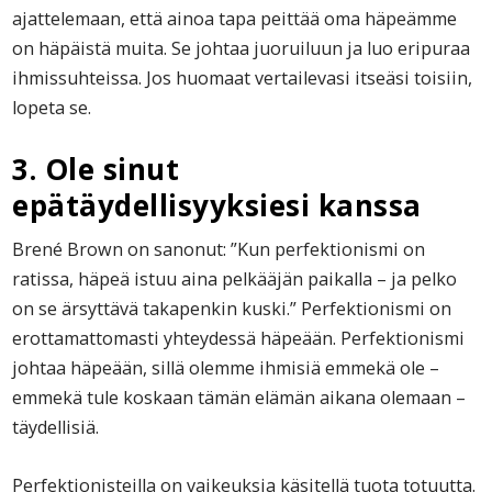
ajattelemaan, että ainoa tapa peittää oma häpeämme
on häpäistä muita. Se johtaa juoruiluun ja luo eripuraa
ihmissuhteissa. Jos huomaat vertailevasi itseäsi toisiin,
lopeta se.
3. Ole sinut
epätäydellisyyksiesi kanssa
Brené Brown on sanonut: ”Kun perfektionismi on
ratissa, häpeä istuu aina pelkääjän paikalla – ja pelko
on se ärsyttävä takapenkin kuski.” Perfektionismi on
erottamattomasti yhteydessä häpeään. Perfektionismi
johtaa häpeään, sillä olemme ihmisiä emmekä ole –
emmekä tule koskaan tämän elämän aikana olemaan –
täydellisiä.
Perfektionisteilla on vaikeuksia käsitellä tuota totuutta.