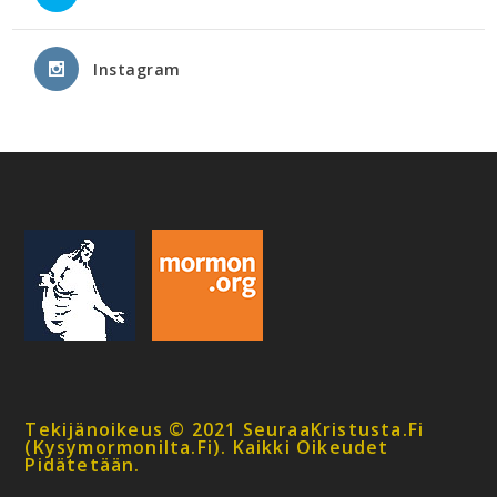
Instagram
Tekijänoikeus © 2021 SeuraaKristusta.fi
(kysymormonilta.fi). Kaikki Oikeudet
Pidätetään.