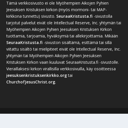
Tämä verkkosivusto ei ole Myöhempien Aikojen Pyhien
Jeesuksen Kristuksen kirkon (myös mormoni- tai MAP-
kirkkona tunnettu) sivusto.
SeuraaKristusta.fi
-sivustolla
tarjotut palvelut eivät ole Intellectual Reserve, Inc. yhtymän tai
Myöhempien Aikojen Pyhien Jeesuksen Kristuksen Kirkon
tuottamia, tarjoamia, hyväksymiä tai allekirjoittamia. Mikään
SeuraaKristusta.fi
-sivuston sisältämä, esittämä tai sillä
viitattu sisältö tai mielipiteet eivät ole Intellectual Reserve, Inc.
yhtymän tai Myöhempien Aikojen Pyhien Jeesuksen
Kristuksen Kirkon vaan kuuluvat SeuraaKristusta.fi -sivustolle.
Vieraillaksesi kirkon virallisilla verkkosivuilla, käy osoitteessa
jeesuksenkristuksenkirkko.org
tai
ChurchofJesusChrist.org
.