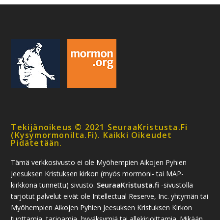
Tekijänoikeus © 2021 SeuraaKristusta.fi
(kysymormonilta.fi). Kaikki Oikeudet
Pidätetään.
Tämä verkkosivusto ei ole Myöhempien Aikojen Pyhien
Jeesuksen Kristuksen kirkon (myös mormoni- tai MAP-
kirkkona tunnettu) sivusto.
SeuraaKristusta.fi
-sivustolla
tarjotut palvelut eivät ole Intellectual Reserve, Inc. yhtymän tai
Myöhempien Aikojen Pyhien Jeesuksen Kristuksen Kirkon
tuottamia, tarjoamia, hyväksymiä tai allekirjoittamia. Mikään