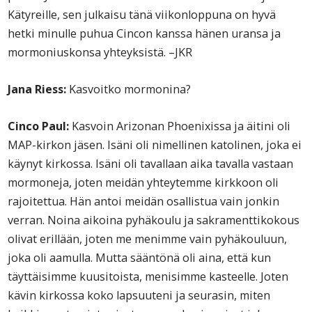
Kätyreille, sen julkaisu tänä viikonloppuna on hyvä
hetki minulle puhua Cincon kanssa hänen uransa ja
mormoniuskonsa yhteyksistä. –JKR
Jana Riess:
Kasvoitko mormonina?
Cinco Paul:
Kasvoin Arizonan Phoenixissa ja äitini oli
MAP-kirkon jäsen. Isäni oli nimellinen katolinen, joka ei
käynyt kirkossa. Isäni oli tavallaan aika tavalla vastaan
mormoneja, joten meidän yhteytemme kirkkoon oli
rajoitettua. Hän antoi meidän osallistua vain jonkin
verran. Noina aikoina pyhäkoulu ja sakramenttikokous
olivat erillään, joten me menimme vain pyhäkouluun,
joka oli aamulla. Mutta sääntönä oli aina, että kun
täyttäisimme kuusitoista, menisimme kasteelle. Joten
kävin kirkossa koko lapsuuteni ja seurasin, miten