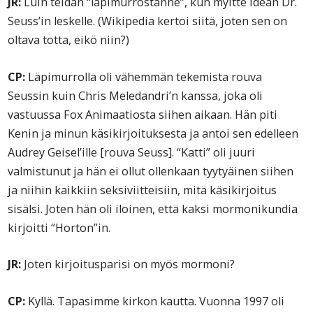
JR:
Luin teidän “läpimurrostanne”, kun myitte idean Dr.
Seuss’in leskelle. (Wikipedia kertoi siitä, joten sen on
oltava totta, eikö niin?)
CP:
Läpimurrolla oli vähemmän tekemista rouva
Seussin kuin Chris Meledandri’n kanssa, joka oli
vastuussa Fox Animaatiosta siihen aikaan. Hän piti
Kenin ja minun käsikirjoituksesta ja antoi sen edelleen
Audrey Geisel’ille [rouva Seuss]. “Katti” oli juuri
valmistunut ja hän ei ollut ollenkaan tyytyäinen siihen
ja niihin kaikkiin seksiviitteisiin, mitä käsikirjoitus
sisälsi. Joten hän oli iloinen, että kaksi mormonikundia
kirjoitti “Horton”in.
JR:
Joten kirjoitusparisi on myös mormoni?
CP:
Kyllä. Tapasimme kirkon kautta. Vuonna 1997 oli