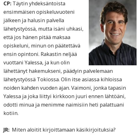
CP:
Täytin yhdeksäntoista
ensimmäisen opiskeluvuoteni
jälkeen ja halusin palvella
lähetystyössä, mutta isäni uhkasi,
että jos hänen pitää maksaa
opiskeluni, minun on päätettävä
ensin opintoni. Rakastin neljää
vuottani Yalessa, ja kun olin
lähettänyt hakemukseni, päädyin palvelemaan
lähetystyössä Tokiossa. Olin itse asiassa kihloissa
noiden kahden vuoden ajan. Vaimoni, jonka tapasin
Yalessa ja joka liittyi kirkkoon juuri ennen lä
htö
äni,
odotti minua ja menimme naimisiin heti palattuani
kotiin.
JR:
Miten aloitit kirjoittamaan käsikirjoituksia?