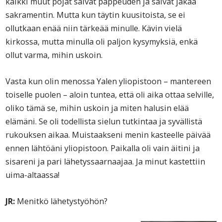
kaikki muut pojat saivat pappeuden ja saivat jakaa
sakramentin. Mutta kun täytin kuusitoista, se ei
ollutkaan enää niin tärkeää minulle. Kävin vielä
kirkossa, mutta minulla oli paljon kysymyksiä, enkä
ollut varma, mihin uskoin.
Vasta kun olin menossa Yalen yliopistoon – mantereen
toiselle puolen – aloin tuntea, että oli aika ottaa selville,
oliko tämä se, mihin uskoin ja miten halusin elää
elämäni. Se oli todellista sielun tutkintaa ja syvällistä
rukouksen aikaa. Muistaakseni menin kasteelle päivää
ennen lähtöäni yliopistoon. Paikalla oli vain äitini ja
sisareni ja pari lähetyssaarnaajaa. Ja minut kastettiin
uima-altaassa!
JR:
Menitkö lähetystyöhön?