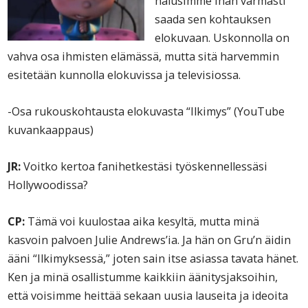
halusimme ihan varmasti
saada sen kohtauksen
elokuvaan. Uskonnolla on
vahva osa ihmisten elämässä, mutta sitä harvemmin
esitetään kunnolla elokuvissa ja televisiossa.
-Osa rukouskohtausta elokuvasta “Ilkimys” (YouTube
kuvankaappaus)
JR:
Voitko kertoa fanihetkestäsi työskennellessäsi
Hollywoodissa?
CP:
Tämä voi kuulostaa aika kesyltä, mutta minä
kasvoin palvoen Julie Andrews’ia. Ja hän on Gru’n äidin
ääni “Ilkimyksessä,” joten sain itse asiassa tavata hänet.
Ken ja minä osallistumme kaikkiin äänitysjaksoihin,
että voisimme heittää sekaan uusia lauseita ja ideoita