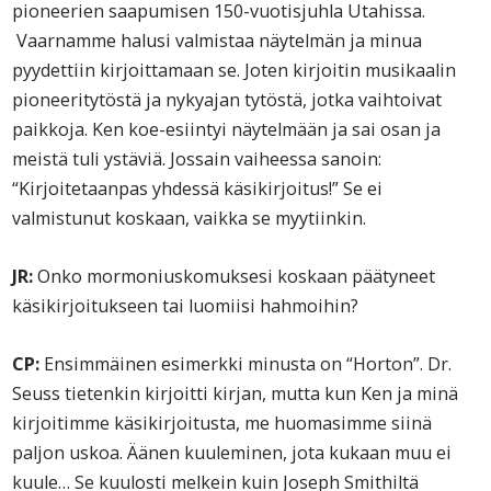
pioneerien saapumisen 150-vuotisjuhla Utahissa.
Vaarnamme halusi valmistaa näytelmän ja minua
pyydettiin kirjoittamaan se. Joten kirjoitin musikaalin
pioneeritytöstä ja nykyajan tytöstä, jotka vaihtoivat
paikkoja. Ken koe-esiintyi näytelmään ja sai osan ja
meistä tuli ystäviä. Jossain vaiheessa sanoin:
“Kirjoitetaanpas yhdessä käsikirjoitus!” Se ei
valmistunut koskaan, vaikka se myytiinkin.
JR:
Onko mormoniuskomuksesi koskaan päätyneet
käsikirjoitukseen tai luomiisi hahmoihin?
CP:
Ensimmäinen esimerkki minusta on “Horton”. Dr.
Seuss tietenkin kirjoitti kirjan, mutta kun Ken ja minä
kirjoitimme käsikirjoitusta, me huomasimme siinä
paljon uskoa. Äänen kuuleminen, jota kukaan muu ei
kuule… Se kuulosti melkein kuin Joseph Smithiltä