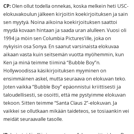
CP:
Olen ollut todella onnekas, koska melkein heti USC-
elokuvakoulun jälkeen kirjoitin koekirjoituksen ja sain
sen myytyä. Noina aikoina koekirjoituksen saattoi
myydä kovaan hintaan ja saada uran alulleen. Vuosi oli
1994 ja möin sen Columbia Pictures’ille, joka on
nykyisin osa Sonya. En saanut varsinaista elokuvaa
aikaan vasta kuin seitsemän vuotta myöhemmin, kun
Ken ja minä teimme tiiminä “Bubble Boy”n.
Hollywoodissa käsikirjoituksen myyminen on
ensimmäinen askel, mutta seuraava on elokuvan teko.
Joten vaikka “Bubble Boy” epäonnistui kriittisesti ja
taloudellisesti, se osoitti, että me pystyimme elokuvan
tekoon. Sitten teimme “Santa Claus 2”-elokuvan. Ja
vaikkei se ollutkaan mikään taideteos, se tosiaankin vei
meidät seuraavalle tasolle.