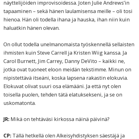
näyttelijöiden improvisoidessa. Joten Julie Andrews’in
tapaaminen – sekä hänen laulamisensa meille – oli tosi
hienoa. Hän oli todella ihana ja hauska, ihan niin kuin
haluatkin hänen olevan.
On ollut todella unelmanomaista työskennellä sellaisten
ihmisten kuin Steve Carrell ja Kristen Wiig kanssa. Ja
Carol Burnett, Jim Carrey, Danny DeVito – kaikki ne,
jotka ovat tuoneet eloon meidän tekstimme. Minun on
nipistettävä itseäni, koska lapsena rakastin elokuvia.
Elokuvat olivat suuri osa elämääni. Ja että nyt olen
toisella puolen, tehden tätä elatuksekseni, ja se on
uskomatonta.
JR:
Mikä on tehtäväsi kirkossa näinä päivinä?
CP:
Tällä hetkellä olen Alkeisyhdistyksen säestäjä ja