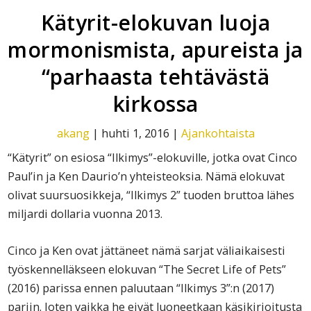
Kätyrit-elokuvan luoja
mormonismista, apureista ja
“parhaasta tehtävästä
kirkossa
akang
|
huhti 1, 2016
|
Ajankohtaista
“Kätyrit” on esiosa “Ilkimys”-elokuville, jotka ovat Cinco
Paul’in ja Ken Daurio’n yhteisteoksia. Nämä elokuvat
olivat suursuosikkeja, “Ilkimys 2” tuoden bruttoa lähes
miljardi dollaria vuonna 2013.
Cinco ja Ken ovat jätt
äneet nämä sarjat väliaikaisesti
työskennelläkseen elokuvan “The Secret Life of Pets”
(2016) parissa ennen paluutaan “Ilkimys 3”:n (2017)
pariin. Joten vaikka he eivät luoneetkaan käsikirjoitusta