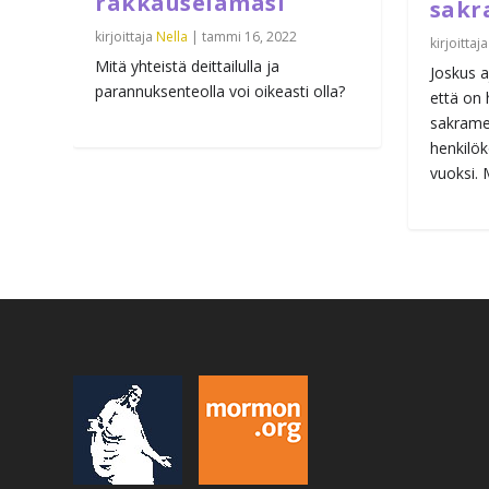
rakkauselämäsi
sakr
kirjoittaja
Nella
|
tammi 16, 2022
kirjoittaj
Mitä yhteistä deittailulla ja
Joskus a
parannuksenteolla voi oikeasti olla?
että on 
sakrame
henkilö
vuoksi.