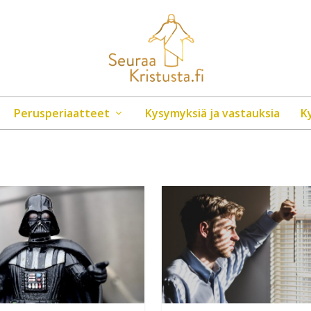
Perusperiaatteet
Kysymyksiä ja vastauksia
K