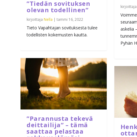
”Tiedän sovituksen
kirjoittaj
olevan todellinen”
Voimme 
kirjoittaja
Nella
|
tammi 16, 2022
seuraam
Tieto Vapahtajan sovituksesta tulee
askelia 
todellisten kokemusten kautta.
tunnemm
Pyhän H
”Parannusta tekevä
deittailija” – tämä
Henki
saattaa pelastaa
otta