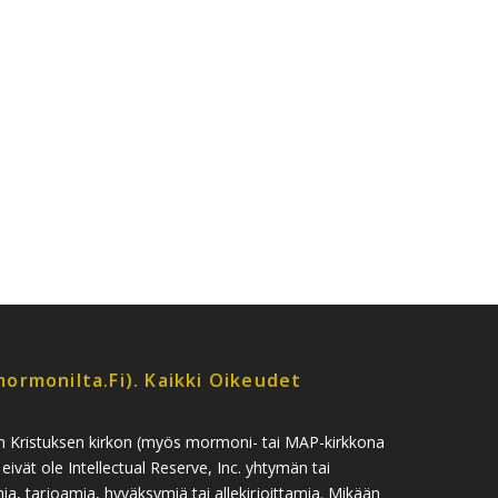
ormonilta.fi). Kaikki Oikeudet
n Kristuksen kirkon (myös mormoni- tai MAP-kirkkona
 eivät ole Intellectual Reserve, Inc. yhtymän tai
, tarjoamia, hyväksymiä tai allekirjoittamia. Mikään