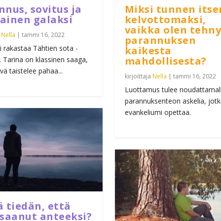
nnus, sovitus ja
Miksi tunnen itse
ainen galaksi
kelvottomaksi,
vaikka olen tehny
a
Nella
|
tammi 16, 2022
parannuksen
 rakastaa Tähtien sota -
kaikesta
mahdollisesta?
. Tarina on klassinen saaga,
vä taistelee pahaa...
kirjoittaja
Nella
|
tammi 16, 2022
Luottamus tulee noudattamal
parannuksenteon askelia, jotk
evankeliumi opettaa.
ä tiedän, että
 saanut anteeksi?