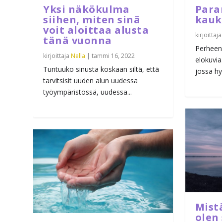
Yksi näkökulma
Para
siihen, miten sinä
kauk
voit aloittaa alusta
kirjoittaj
tänä vuonna
Perheeni
kirjoittaja
Nella
|
tammi 16, 2022
elokuvia
Tuntuuko sinusta koskaan siltä, että
jossa hy
tarvitsisit uuden alun uudessa
työympäristössä, uudessa...
Mist
olen