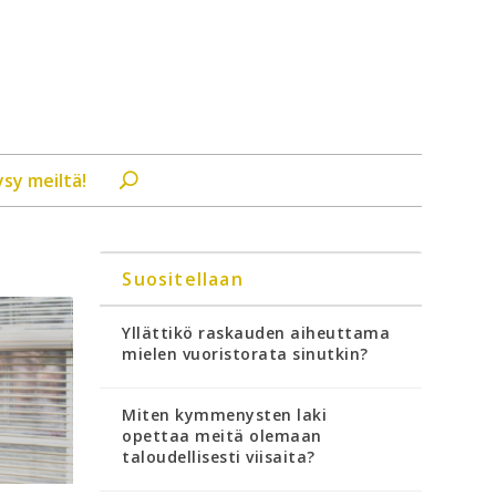
ysy meiltä!
Suositellaan
Yllättikö raskauden aiheuttama
mielen vuoristorata sinutkin?
Miten kymmenysten laki
opettaa meitä olemaan
taloudellisesti viisaita?