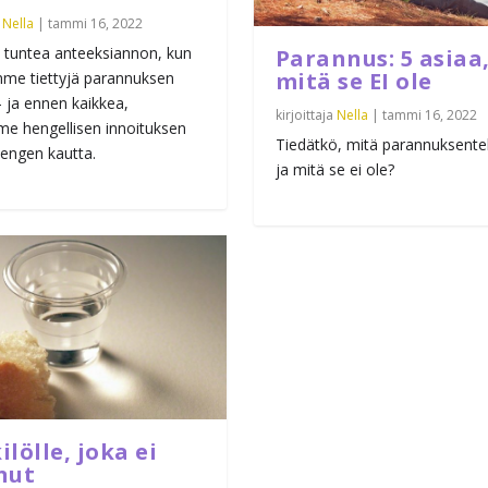
a
Nella
|
tammi 16, 2022
tuntea anteeksiannon, kun
Parannus: 5 asiaa
mitä se EI ole
me tiettyjä parannuksen
– ja ennen kaikkea,
kirjoittaja
Nella
|
tammi 16, 2022
e hengellisen innoituksen
Tiedätkö, mitä parannuksent
engen kautta.
ja mitä se ei ole?
lölle, joka ei
nut