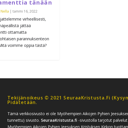
amenttia tänään
a
Nella
|
tammi 16, 2022
jattelemme virheellisesti,
häpeällistä jättää
ntti ottamatta
kohtaisen parannuksenteon
 Mitä voimme oppia tästä?
Tekijänoikeus © 2021 SeuraaKristusta.fi (kysym
Pidätetään.
Tämä verkkosivusto ei ole Myöhempien Aikojen Pyhien Jeesukse
tunnettu) sivusto.
SeuraaKristusta.fi
-sivustolla tarjotut palvelut
Myöhempien Aikojen Pyhien Jeesuksen Kristuksen Kirkon tuottamia