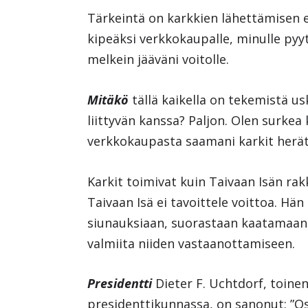
Tärkeintä on karkkien lähettämisen e
kipeäksi verkkokaupalle, minulle pyy
melkein jääväni voitolle.
Mitäkö
tällä kaikella on tekemistä u
liittyvän kanssa? Paljon. Olen surkea
verkkokaupasta saamani karkit herätt
Karkit toimivat kuin Taivaan Isän rak
Taivaan Isä ei tavoittele voittoa. Hä
siunauksiaan, suorastaan kaatamaan 
valmiita niiden vastaanottamiseen.
Presidentti
Dieter F. Uchtdorf, toin
presidenttikunnassa, on sanonut: ”O