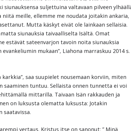
i siunauksensa suljettuina valtavaan pilveen ylhääll
a niitä meille, ellemme me noudata joitakin ankaria,
settanut. Mutta käskyt eivät ole lainkaan sellaisia.
matta siunauksia taivaalliselta Isältä. Omat
 estävät sateenvarjon tavoin noita siunauksia
en evankeliumin mukaan”, Liahona marraskuu 2014 s.
sta karkkia”, saa suupielet nousemaan korviin, miten
 saaminen tuntuu. Sellaista onnen tunnetta ei voi
hittämällä mittarilla. Taivaan Isän rakkauden ja
nen on luksusta olematta luksusta: Jotakin
n saatavissa.
rempi vertaus. Kristus itse on sanonut: ” Minä