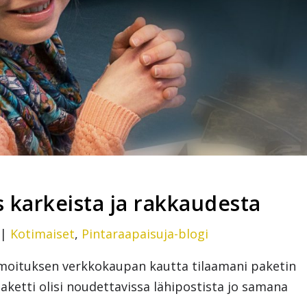
 karkeista ja rakkaudesta
|
Kotimaiset
,
Pintaraapaisuja-blogi
ä ilmoituksen verkkokaupan kautta tilaamani paketin
ketti olisi noudettavissa lähipostista jo samana