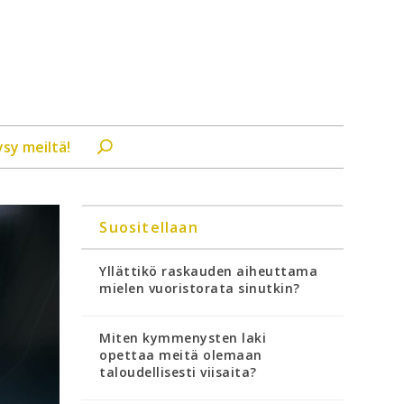
ysy meiltä!
Suositellaan
Yllättikö raskauden aiheuttama
mielen vuoristorata sinutkin?
Miten kymmenysten laki
opettaa meitä olemaan
taloudellisesti viisaita?