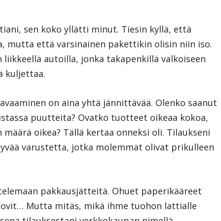
ni, sen koko yllätti minut. Tiesin kyllä, että
a, mutta että varsinainen pakettikin olisin niin iso.
liikkeellä autoilla, jonka takapenkillä valkoiseen
ä kuljettaa.
 avaaminen on aina yhtä jännittävää. Olenko saanut
istassa puutteita? Ovatko tuotteet oikeaa kokoa,
n määrä oikea? Tällä kertaa onneksi oli. Tilaukseni
ttyvää varustetta, jotka molemmat olivat prikulleen
ttelemaan pakkausjätteitä. Ohuet paperikääreet
ovit… Mutta mitäs, mikä ihme tuohon lattialle
ksena tilauksestani verkkokaupan nimellä