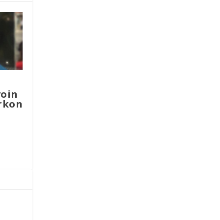
voin
rkon