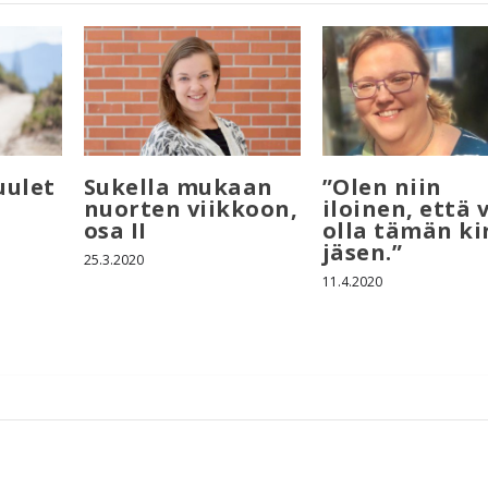
uulet
Sukella mukaan
”Olen niin
nuorten viikkoon,
iloinen, että 
osa II
olla tämän ki
jäsen.”
25.3.2020
11.4.2020