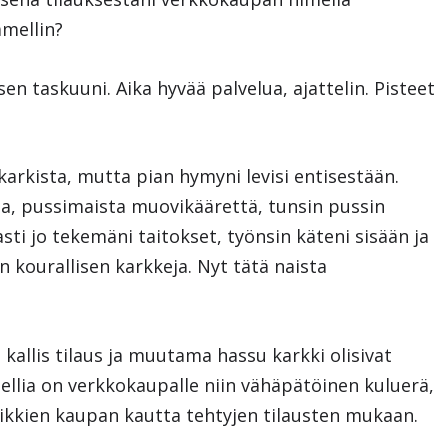
amellin?
n taskuuni. Aika hyvää palvelua, ajattelin. Pisteet
 karkista, mutta pian hymyni levisi entisestään.
ta, pussimaista muovikäärettä, tunsin pussin
sti jo tekemäni taitokset, työnsin käteni sisään ja
 kourallisen karkkeja. Nyt tätä naista
 kallis tilaus ja muutama hassu karkki olisivat
mellia on verkkokaupalle niin vähäpätöinen kuluerä,
kaikkien kaupan kautta tehtyjen tilausten mukaan.