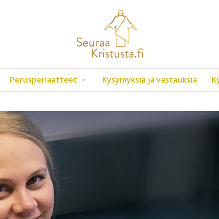
Perusperiaatteet
Kysymyksiä ja vastauksia
K