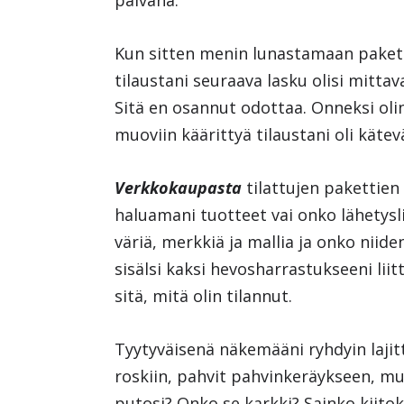
päivänä.
Kun sitten menin lunastamaan pakettia
tilaustani seuraava lasku olisi mittav
Sitä en osannut odottaa. Onneksi olin 
muoviin käärittyä tilaustani oli kätev
Verkkokaupasta
tilattujen pakettien
haluamani tuotteet vai onko lähetysl
väriä, merkkiä ja mallia ja onko niide
sisälsi kaksi hevosharrastukseeni lii
sitä, mitä olin tilannut.
Tyytyväisenä näkemääni ryhdyin laji
roskiin, pahvit pahvinkeräykseen, mu
putosi? Onko se karkki? Sainko kiito