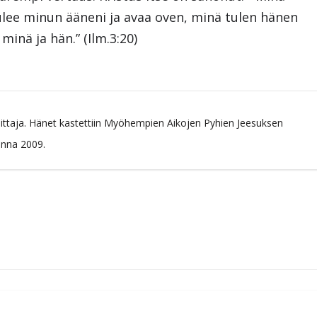
uulee minun ääneni ja avaa oven, minä tulen hänen
inä ja hän.” (Ilm.3:20)
mittaja. Hänet kastettiin Myöhempien Aikojen Pyhien Jeesuksen
onna 2009.