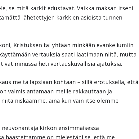
le, se mitä karkit edustavat. Vaikka maksan itseni
tämättä lähetettyjen karkkien asioista tunnen
skoni, Kristuksen tai yhtään minkään evankeliumiin
 käyttämään vertauksia saati laatimaan niitä, mutta
ivät minussa heti vertauskuvallisia ajatuksia.
kaus meitä lapsiaan kohtaan – sillä erotuksella, että
n on valmis antamaan meille rakkauttaan ja
niitä niskaamme, aina kun vain itse olemme
en neuvonantaja kirkon ensimmäisessä
sa haastettamme on mielestäni se, että me