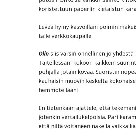
koristettuun paperiin kietaistun kar
Leveä hymy kasvoillani poimin makeise
tälle verkkokaupalle.
Olin
siis varsin onnellinen jo yhdestä
Taitellessani kokoon kaikkein suurin
pohjalla jotain kovaa. Suoristin nopea
kauhaisin muovin keskeltä kokonaisen
hemmotellaan!
En tietenkään ajattele, että tekemäni
jotenkin vertailukelpoisia. Pari kara
että niitä voitaneen nakella vaikka 