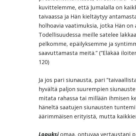
kuvittelemme, että Jumalalla on kaikk
taivaassa ja Hän kieltäytyy antamast
holhoavia vaatimuksia, jotka Hän on a
Todellisuudessa meille satelee lakkaa
pelkomme, epäilyksemme ja syntimme
saavuttamasta meitä.” (”Eläkää iloit
120)
Ja jos pari siunausta, pari ”taivaalli
hyvältä paljon suurempien siunausten
mitata rahassa tai millään ihmisen ke
häneltä saatujen siunausten tuntemi
äärimmäisen erityistä, mutta kaikkie
Lopuksi
omaa, ontuvaa vertaustani pa