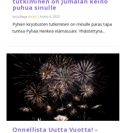
tutkiminen on Jumalan keino
puhua sinulle
kirjoittaja
Nella
|
huhti 6, 2022
Pyhien kirjoitusten tutkiminen on minulle paras tapa
tuntea Pyhää Henkeä elämässäni. Yhdistettynä...
Onnellista Uutta Vuotta! –