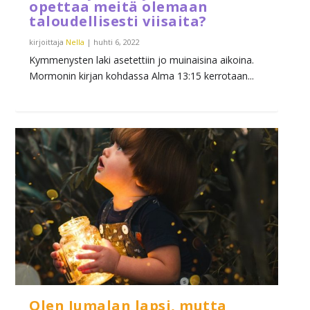
opettaa meitä olemaan
taloudellisesti viisaita?
kirjoittaja
Nella
|
huhti 6, 2022
Kymmenysten laki asetettiin jo muinaisina aikoina.
Mormonin kirjan kohdassa Alma 13:15 kerrotaan...
Olen Jumalan lapsi, mutta