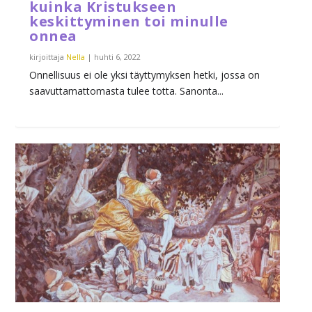
kuinka Kristukseen
keskittyminen toi minulle
onnea
kirjoittaja
Nella
|
huhti 6, 2022
Onnellisuus ei ole yksi täyttymyksen hetki, jossa on
saavuttamattomasta tulee totta. Sanonta...