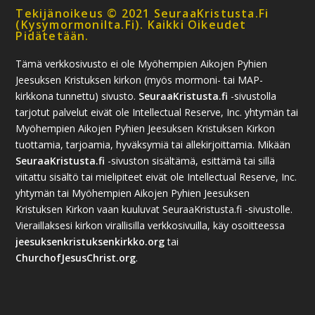
Tekijänoikeus © 2021 SeuraaKristusta.fi
(kysymormonilta.fi). Kaikki Oikeudet
Pidätetään.
Tämä verkkosivusto ei ole Myöhempien Aikojen Pyhien
Jeesuksen Kristuksen kirkon (myös mormoni- tai MAP-
kirkkona tunnettu) sivusto.
SeuraaKristusta.fi
-sivustolla
tarjotut palvelut eivät ole Intellectual Reserve, Inc. yhtymän tai
Myöhempien Aikojen Pyhien Jeesuksen Kristuksen Kirkon
tuottamia, tarjoamia, hyväksymiä tai allekirjoittamia. Mikään
SeuraaKristusta.fi
-sivuston sisältämä, esittämä tai sillä
viitattu sisältö tai mielipiteet eivät ole Intellectual Reserve, Inc.
yhtymän tai Myöhempien Aikojen Pyhien Jeesuksen
Kristuksen Kirkon vaan kuuluvat SeuraaKristusta.fi -sivustolle.
Vieraillaksesi kirkon virallisilla verkkosivuilla, käy osoitteessa
jeesuksenkristuksenkirkko.org
tai
ChurchofJesusChrist.org
.