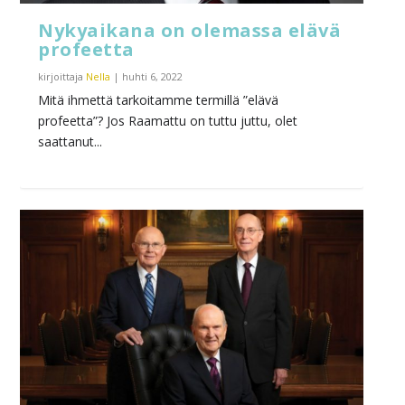
Nykyaikana on olemassa elävä
profeetta
kirjoittaja
Nella
|
huhti 6, 2022
Mitä ihmettä tarkoitamme termillä ”elävä
profeetta”? Jos Raamattu on tuttu juttu, olet
saattanut...