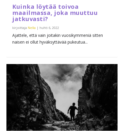
Kuinka löytää toivoa
maailmassa, joka muuttuu
jatkuvasti?
kirjoittaja
Nella
|
huhti 6, 2022
Ajattele, että vain joitakin vuosikymmeniä sitten
naisen ei ollut hyväksyttävää pukeutua...