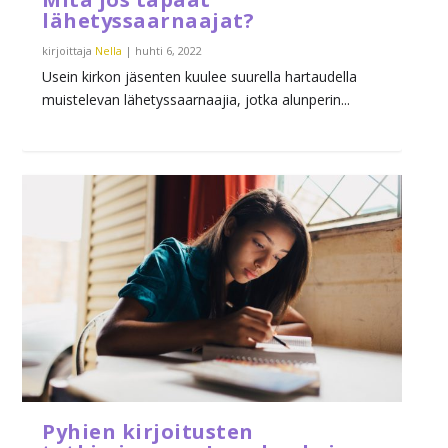
lähetyssaarnaajat?
kirjoittaja
Nella
|
huhti 6, 2022
Usein kirkon jäsenten kuulee suurella hartaudella
muistelevan lähetyssaarnaajia, jotka alunperin...
Pyhien kirjoitusten