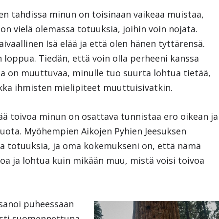
 tahdissa minun on toisinaan vaikeaa muistaa,
on vielä olemassa totuuksia, joihin voin nojata.
aivaallinen Isä elää ja että olen hänen tyttärensä.
 loppua. Tiedän, että voin olla perheeni kanssa
sa on muuttuvaa, minulle tuo suurta lohtua tietää,
kka ihmisten mielipiteet muuttuisivatkin.
ää toivoa minun on osattava tunnistaa ero oikean ja
n luota. Myöhempien Aikojen Pyhien Jeesuksen
sia totuuksia, ja oma kokemukseni on, että nämä
a ja lohtua kuin mikään muu, mistä voisi toivoa
 sanoi puheessaan
asti suomennettuna