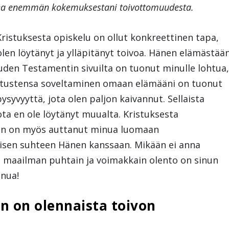
kea enemmän kokemuksestani toivottomuudesta.
ristuksesta opiskelu on ollut konkreettinen tapa,
olen löytänyt ja ylläpitänyt toivoa. Hänen elämästää
den Testamentin sivuilta on tuonut minulle lohtua
tustensa soveltaminen omaan elämääni on tuonut
pysyvyyttä, jota olen paljon kaivannut. Sellaista
ota en ole löytänyt muualta. Kristuksesta
en on myös auttanut minua luomaan
isen suhteen Hänen kanssaan. Mikään ei anna
ä maailman puhtain ja voimakkain olento on sinun
inua!
 on olennaista toivon