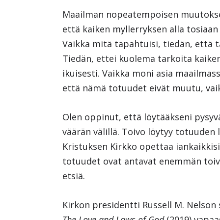
Maailman nopeatempoisen muutoksen
että kaiken myllerryksen alla tosiaan 
Vaikka mitä tapahtuisi, tiedän, että t
Tiedän, ettei kuolema tarkoita kaiken
ikuisesti. Vaikka moni asia maailmas
että nämä totuudet eivät muutu, vai
Olen oppinut, että löytääkseni pysyv
väärän välillä. Toivo löytyy totuude
Kristuksen Kirkko opettaa iankaikki
totuudet ovat antavat enemmän toivo
etsiä.
Kirkon presidentti Russell M. Nelson
The Love and Laws of God
(2019) vapa