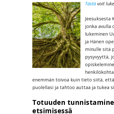
Tästä
voit lu
Jeesuksesta K
jonka avulla 
lukeminen Uu
ja Hänen ope
minulle sitä 
pysyvyyttä, j
opiskelemin
henkilökohta
enemmän toivoa kuin tieto siitä, ett
puolellasi ja tahtoo auttaa ja tukea s
Totuuden tunnistaminen
etsimisessä