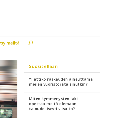
ysy meiltä!
Suositellaan
Yllättikö raskauden aiheuttama
mielen vuoristorata sinutkin?
Miten kymmenysten laki
opettaa meitä olemaan
taloudellisesti viisaita?