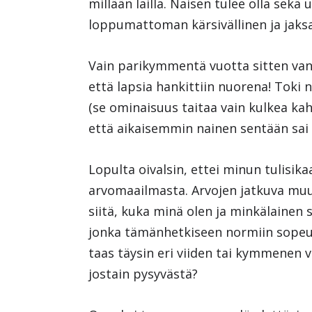
millään lailla. Naisen tulee olla sek
loppumattoman kärsivällinen ja jak
Vain parikymmentä vuotta sitten vanh
että lapsia hankittiin nuorena! Toki 
(se ominaisuus taitaa vain kulkea 
että aikaisemmin nainen sentään sai o
Lopulta oivalsin, ettei minun tulisik
arvomaailmasta. Arvojen jatkuva m
siitä, kuka minä olen ja minkälainen 
jonka tämänhetkiseen normiin sopeut
taas täysin eri viiden tai kymmenen v
jostain pysyvästä?