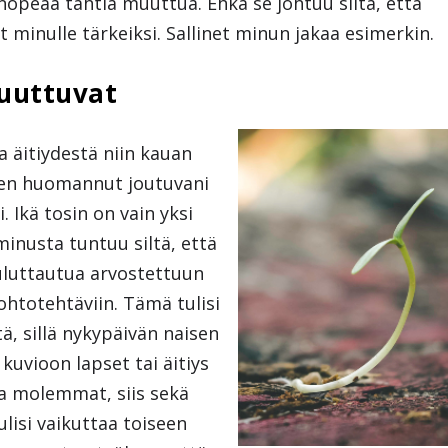
nopeaa tahtia muuttua. Ehkä se johtuu siitä, että
 minulle tärkeiksi. Sallinet minun jakaa esimerkin.
muuttuvat
 äitiydestä niin kauan
olen huomannut joutuvani
 Ikä tosin on vain yksi
minusta tuntuu siltä, että
uluttautua arvostettuun
htotehtäviin. Tämä tulisi
ä, sillä nykypäivän naisen
 kuvioon lapset tai äitiys
ia molemmat, siis sekä
lisi vaikuttaa toiseen