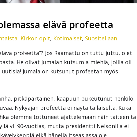
olemassa elävä profeetta
htaista
,
Kirkon opit
,
Kotimaiset
,
Suositellaan
lävä profeetta”? Jos Raamattu on tuttu juttu, olet
sta. He olivat Jumalan kutsumia miehiä, joilla oli
iä uutisia! Jumala on kutsunut profeetan myös
anha, pitkäpartainen, kaapuun pukeutunut henkilö,
vaa. Nykyajan profeetta ei näytä tällaiselta. Kuka
hkä olemme tottuneet ajattelemaan näin taiteen ta
llä yli 90-vuotias, mutta presidentti Nelsonilla ei
kävelykeppiä eikä hänellä itseasiassa ole