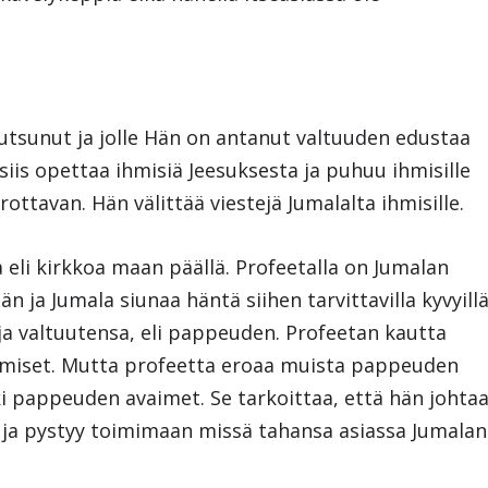
utsunut ja jolle Hän on antanut valtuuden edustaa
siis opettaa ihmisiä Jeesuksesta ja puhuu ihmisille
errottavan. Hän välittää viestejä Jumalalta ihmisille.
 eli kirkkoa maan päällä. Profeetalla on Jumalan
 ja Jumala siunaa häntä siihen tarvittavilla kyvyillä
ja valtuutensa, eli pappeuden. Profeetan kautta
hmiset. Mutta profeetta eroaa muista pappeuden
ikki pappeuden avaimet. Se tarkoittaa, että hän johta
ja pystyy toimimaan missä tahansa asiassa Jumalan