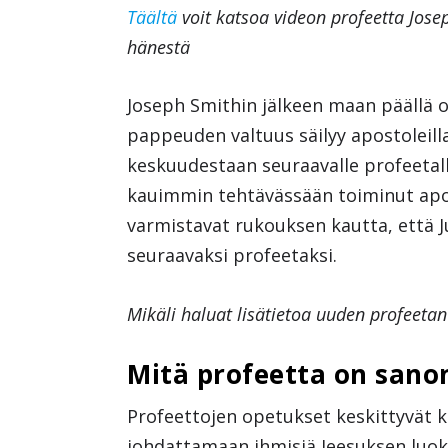
Täältä
voit katsoa videon profeetta Jose
hänestä
Joseph Smithin jälkeen maan päällä o
pappeuden valtuus säilyy apostoleill
keskuudestaan seuraavalle profeetalle
kauimmin tehtävässään toiminut apos
varmistavat rukouksen kautta, että J
seuraavaksi profeetaksi.
Mikäli haluat lisätietoa uuden profeetan
Mitä profeetta on sano
Profeettojen opetukset keskittyvät k
johdattamaan ihmisiä Jeesuksen luok