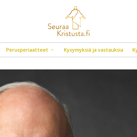
Perusperiaatteet
Kysymyksiä ja vastauksia
K