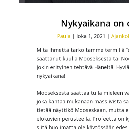
Nykyaikana on 
Paula
|
loka 1, 2021
|
Ajanko
Mitä ihmettä tarkoitamme termillä ”e
saattanut kuulla Mooseksesta tai Nooa
jokin erityinen tehtävä Häneltä. Hyv
nykyaikana!
Mooseksesta saattaa tulla mieleen v
joka kantaa mukanaan massiivista sau
tietää näyttikö Mooseskaan, mutta e
elokuvien perusteella. Profeetta on ky
siitä huolimatta ole käytössään edes 