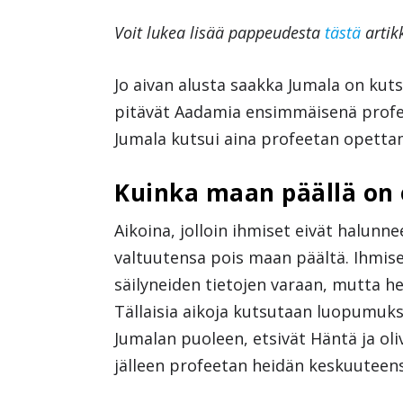
Voit lukea lisää pappeudesta
tästä
artikk
Jo aivan alusta saakka Jumala on ku
pitävät Aadamia ensimmäisenä profee
Jumala kutsui aina profeetan opetta
Kuinka maan päällä on 
Aikoina, jolloin ihmiset eivät halunn
valtuutensa pois maan päältä. Ihmise
säilyneiden tietojen varaan, mutta he
Tällaisia aikoja kutsutaan luopumuk
Jumalan puoleen, etsivät Häntä ja ol
jälleen profeetan heidän keskuuteen