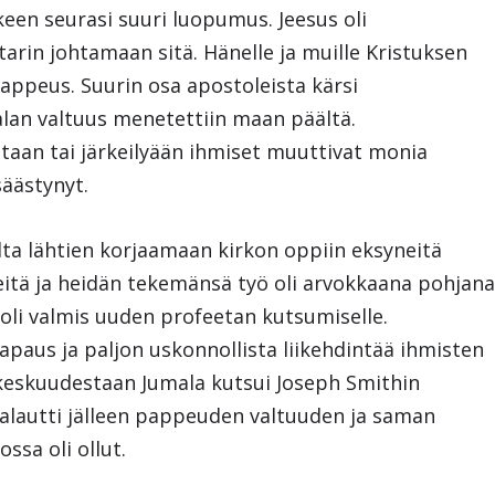
een seurasi suuri luopumus. Jeesus oli
arin johtamaan sitä. Hänelle ja muille Kristuksen
 pappeus. Suurin osa apostoleista kärsi
alan valtuus menetettiin maan päältä.
taan tai järkeilyään ihmiset muuttivat monia
säästynyt.
ta lähtien korjaamaan kirkon oppiin eksyneitä
heitä ja heidän tekemänsä työ oli arvokkaana pohjan
 oli valmis uuden profeetan kutsumiselle.
apaus ja paljon uskonnollista liikehdintää ihmisten
keskuudestaan Jumala kutsui Joseph Smithin
palautti jälleen pappeuden valtuuden ja saman
ssa oli ollut.