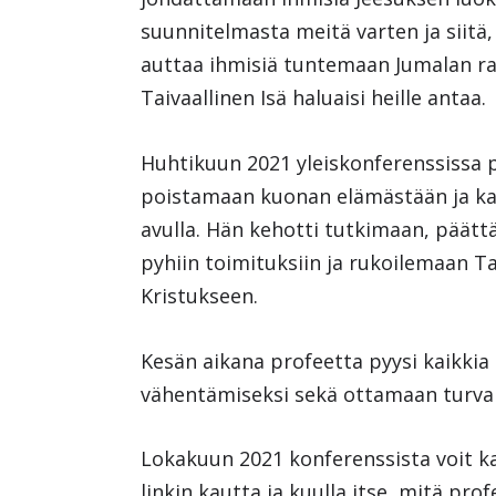
suunnitelmasta meitä varten ja siitä
auttaa ihmisiä tuntemaan Jumalan ra
Taivaallinen Isä haluaisi heille antaa.
Huhtikuun 2021 yleiskonferenssissa p
poistamaan kuonan elämästään ja ka
avulla. Hän kehotti tutkimaan, päät
pyhiin toimituksiin ja rukoilemaan
Kristukseen.
Kesän aikana profeetta pyysi kaikki
vähentämiseksi sekä ottamaan turval
Lokakuun 2021 konferenssista voit k
linkin kautta ja kuulla itse, mitä pro