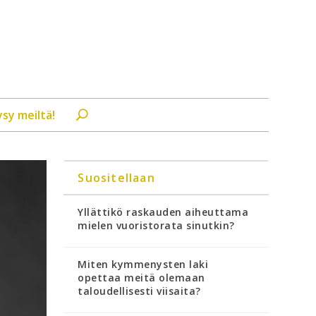
ysy meiltä!
Suositellaan
Yllättikö raskauden aiheuttama
mielen vuoristorata sinutkin?
Miten kymmenysten laki
opettaa meitä olemaan
taloudellisesti viisaita?