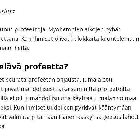
elista.
tsunut profeettoja. Myöhempien aikojen pyhät
ttana. Kun ihmiset olivat halukkaita kuuntelemaan
maan heitä.
elävä profeetta?
eet seurata profeetan ohjausta, Jumala otti
t jäivät mahdollisesti aikaisemmilta profeetoilta
illä ei ollut mahdollisuutta käyttää Jumalan voimaa.
seksi. Kun ihmiset uudelleen pyrkivät kääntymään
ivat valmiita pitämään Hänen käskynsä, Jeesus lähett
sa.