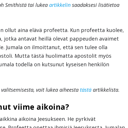
ph Smithistä tai lukea
artikkelin
saadaksesi lisätietoa
n ollut aina elävä profeetta. Kun profeetta kuolee,
a, jotka antavat heillä olevat pappeuden avaimet
. Jumala on ilmoittanut, että sen tulee olla
toli. Mutta tästä huolimatta apostolit myös
umala todella on kutsunut kyseisen henkilön
 valitsemisesta, voit lukea aiheesta
tästä
artikkelista.
nut viime aikoina?
aikkina aikoina Jeesukseen. He pyrkivät
se. Profeetta opettaa ihmisiä Jeesuksesta, Jumalan