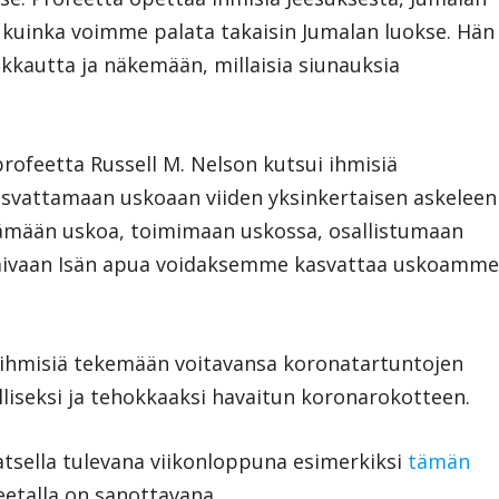
, kuinka voimme palata takaisin Jumalan luokse. Hän
kkautta ja näkemään, millaisia siunauksia
rofeetta Russell M. Nelson kutsui ihmisiä
svattamaan uskoaan viiden yksinkertaisen askeleen
tämään uskoa, toimimaan uskossa, osallistumaan
 Taivaan Isän apua voidaksemme kasvattaa uskoamm
a ihmisiä tekemään voitavansa koronatartuntojen
liseksi ja tehokkaaksi havaitun koronarokotteen.
atsella tulevana viikonloppuna esimerkiksi
tämän
feetalla on sanottavana.