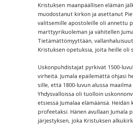
Kristuksen maanpäällisen elämän jälk
muodostanut kirkon ja asettanut Piet
valitsemille apostoleille oli annettu
marttyyrikuoleman ja vähitellen Jum
Tietämättömyyttään, vallanhaluisuut
Kristuksen opetuksia, joita heille oli 
Uskonpuhdistajat pyrkivät 1500-luvul
virheitä. Jumala epäilemättä ohjasi 
sille, että 1800-luvun alussa maailma
Yhdysvalloissa oli tuolloin uskonnonv
etsiessä Jumalaa elämäänsä. Heidän 
profeetaksi. Hänen avullaan Jumala 
järjestyksen, joka Kristuksen alkukirko