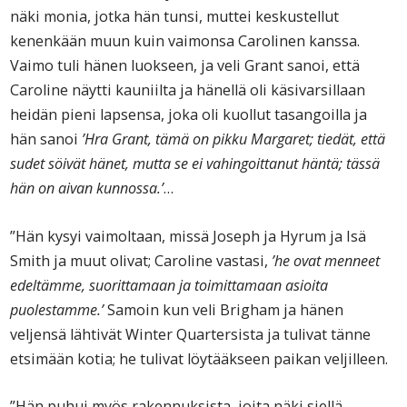
näki monia, jotka hän tunsi, muttei keskustellut
kenenkään muun kuin vaimonsa Carolinen kanssa.
Vaimo tuli hänen luokseen, ja veli Grant sanoi, että
Caroline näytti kauniilta ja hänellä oli käsivarsillaan
heidän pieni lapsensa, joka oli kuollut tasangoilla ja
hän sanoi
’Hra Grant, tämä on pikku Margaret; tiedät, että
sudet söivät hänet, mutta se ei vahingoittanut häntä; tässä
hän on aivan kunnossa.’
…
”Hän kysyi vaimoltaan, missä Joseph ja Hyrum ja Isä
Smith ja muut olivat; Caroline vastasi,
’he ovat menneet
edeltämme, suorittamaan ja toimittamaan asioita
puolestamme.’
Samoin kun veli Brigham ja hänen
veljensä lähtivät Winter Quartersista ja tulivat tänne
etsimään kotia; he tulivat löytääkseen paikan veljilleen.
”Hän puhui myös rakennuksista, joita näki siellä,