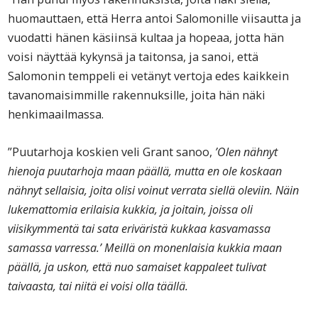
huomauttaen, että Herra antoi Salomonille viisautta ja
vuodatti hänen käsiinsä kultaa ja hopeaa, jotta hän
voisi näyttää kykynsä ja taitonsa, ja sanoi, että
Salomonin temppeli ei vetänyt vertoja edes kaikkein
tavanomaisimmille rakennuksille, joita hän näki
henkimaailmassa.
”Puutarhoja koskien veli Grant sanoo,
’Olen nähnyt
hienoja puutarhoja maan päällä, mutta en ole koskaan
nähnyt sellaisia, joita olisi voinut verrata siellä oleviin. Näin
lukemattomia erilaisia kukkia, ja joitain, joissa oli
viisikymmentä tai sata eriväristä kukkaa kasvamassa
samassa varressa.’ Meillä on monenlaisia kukkia maan
päällä, ja uskon, että nuo samaiset kappaleet tulivat
taivaasta, tai niitä ei voisi olla täällä.