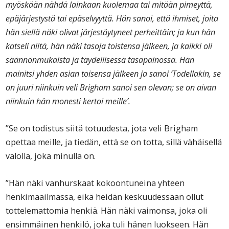
myöskään nähdä lainkaan kuolemaa tai mitään pimeyttä,
epäjärjestystä tai epäselvyyttä. Hän sanoi, että ihmiset, joita
hän siellä näki olivat järjestäytyneet perheittäin; ja kun hän
katseli niitä, hän näki tasoja toistensa jälkeen, ja kaikki oli
säännönmukaista ja täydellisessä tasapainossa. Hän
mainitsi yhden asian toisensa jälkeen ja sanoi ’Todellakin, se
on juuri niinkuin veli Brigham sanoi sen olevan; se on aivan
niinkuin hän monesti kertoi meille’.
”Se on todistus siitä totuudesta, jota veli Brigham
opettaa meille, ja tiedän, että se on totta, sillä vähäisellä
valolla, joka minulla on.
”Hän näki vanhurskaat kokoontuneina yhteen
henkimaailmassa, eikä heidän keskuudessaan ollut
tottelemattomia henkiä. Hän näki vaimonsa, joka oli
ensimmäinen henkilö, joka tuli hänen luokseen. Hän