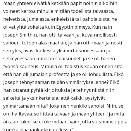
maan yhteen; eivätkä ketkään papit noihin aikoihin
voineet kertoa minulle mitään todellista taivaasta,
helvetistä, Jumalasta, enkeleistä tai paholaisista; he
olivat yhtä sokeita kuin Egyptin pimeys. Kun näin
Joseph Smithin, hän otti taivaan ja, kuvainnollisesti
sanoen, toi sen alas maahan; ja hän otti maan ja nosti
sen ylös, avasi kaikessa yksinertaisuudessaan ja
selkeydessään Jumalan salaisuudet; ja se oli hänen
työnsä kauneus. Minulla oli todistus kauan ennen sitä,
että hän oli Jumalan profeetta ja se oli lohdullista. Eikö
Joseph tehnyt saman teidän ymmärryksellenne? Eikö
hän ottanut pyhiä kirjoituksia ja tehnyt niistä niin
selkeitä ja yksinkertaisia, että kaikki pystyivät
ymmärtämään niitä? Jokainen henkilö sanoisi ’Niin, se
on ihailtavaa; se liittää taivaan ja maan yhteen,’ ja mitä
aikaan tulee, se ei ole mitään, vain jotta voisimme oppia
kuinka elää iankaikkisuudessa.”