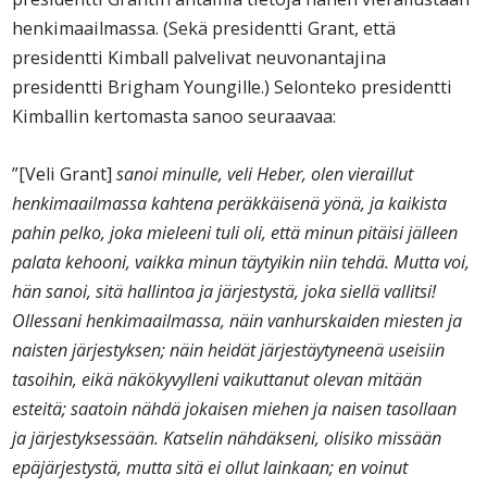
henkimaailmassa. (Sekä presidentti Grant, että
presidentti Kimball palvelivat neuvonantajina
presidentti Brigham Youngille.) Selonteko presidentti
Kimballin kertomasta sanoo seuraavaa:
”[Veli Grant]
sanoi minulle, veli Heber, olen vieraillut
henkimaailmassa kahtena peräkkäisenä yönä, ja kaikista
pahin pelko, joka mieleeni tuli oli, että minun pitäisi jälleen
palata kehooni, vaikka minun täytyikin niin tehdä. Mutta voi,
hän sanoi, sitä hallintoa ja järjestystä, joka siellä vallitsi!
Ollessani henkimaailmassa, näin vanhurskaiden miesten ja
naisten järjestyksen; näin heidät järjestäytyneenä useisiin
tasoihin, eikä näkökyvylleni vaikuttanut olevan mitään
esteitä; saatoin nähdä jokaisen miehen ja naisen tasollaan
ja järjestyksessään. Katselin nähdäkseni, olisiko missään
epäjärjestystä, mutta sitä ei ollut lainkaan; en voinut