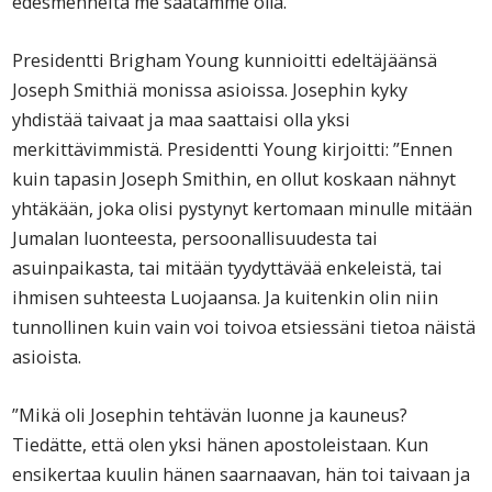
edesmenneitä me saatamme olla.
Presidentti Brigham Young kunnioitti edeltäjäänsä
Joseph Smithiä monissa asioissa. Josephin kyky
yhdistää taivaat ja maa saattaisi olla yksi
merkittävimmistä. Presidentti Young kirjoitti: ”Ennen
kuin tapasin Joseph Smithin, en ollut koskaan nähnyt
yhtäkään, joka olisi pystynyt kertomaan minulle mitään
Jumalan luonteesta, persoonallisuudesta tai
asuinpaikasta, tai mitään tyydyttävää enkeleistä, tai
ihmisen suhteesta Luojaansa. Ja kuitenkin olin niin
tunnollinen kuin vain voi toivoa etsiessäni tietoa näistä
asioista.
”Mikä oli Josephin tehtävän luonne ja kauneus?
Tiedätte, että olen yksi hänen apostoleistaan. Kun
ensikertaa kuulin hänen saarnaavan, hän toi taivaan ja