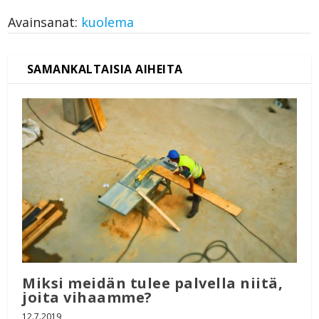
Avainsanat:
kuolema
Miksi meidän tulee palvella niitä,
joita vihaamme?
12.7.2019