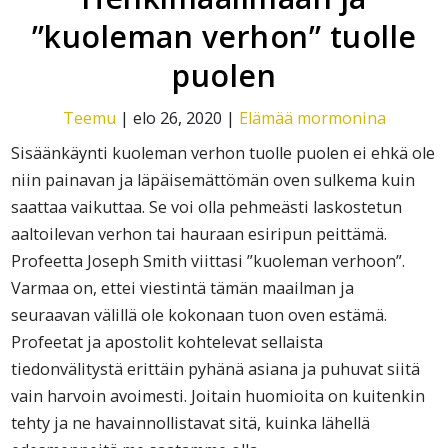
”kuoleman verhon” tuolle
puolen
Teemu
|
elo 26, 2020
|
Elämää mormonina
Sisäänkäynti kuoleman verhon tuolle puolen ei ehkä ole
niin painavan ja läpäisemättömän oven sulkema kuin
saattaa vaikuttaa. Se voi olla pehmeästi laskostetun
aaltoilevan verhon tai hauraan esiripun peittämä.
Profeetta Joseph Smith viittasi ”kuoleman verhoon”.
Varmaa on, ettei viestintä tämän maailman ja
seuraavan välillä ole kokonaan tuon oven estämä.
Profeetat ja apostolit kohtelevat sellaista
tiedonvälitystä erittäin pyhänä asiana ja puhuvat siitä
vain harvoin avoimesti. Joitain huomioita on kuitenkin
tehty ja ne havainnollistavat sitä, kuinka lähellä