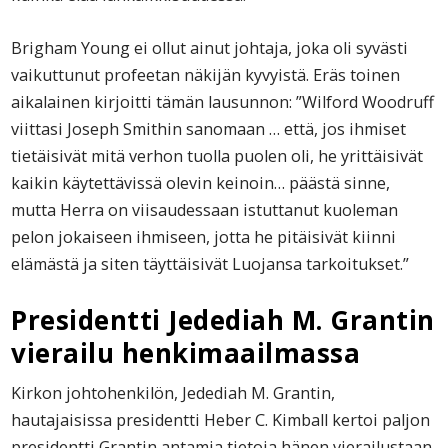
Brigham Young ei ollut ainut johtaja, joka oli syvästi
vaikuttunut profeetan näkijän kyvyistä. Eräs toinen
aikalainen kirjoitti tämän lausunnon: ”Wilford Woodruff
viittasi Joseph Smithin sanomaan … että, jos ihmiset
tietäisivät mitä verhon tuolla puolen oli, he yrittäisivät
kaikin käytettävissä olevin keinoin… päästä sinne,
mutta Herra on viisaudessaan istuttanut kuoleman
pelon jokaiseen ihmiseen, jotta he pitäisivät kiinni
elämästä ja siten täyttäisivät Luojansa tarkoitukset.”
Presidentti Jedediah M. Grantin
vierailu henkimaailmassa
Kirkon johtohenkilön, Jedediah M. Grantin,
hautajaisissa presidentti Heber C. Kimball kertoi paljon
presidentti Grantin antamia tietoja hänen vierailustaan