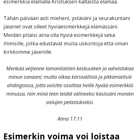
esimerkkiä elämällä Kristuksen kaltaista elämää.
Tähän päivään asti mieheni, ystäväni ja seurakuntani
jäsenet ovat olleet hyviäesimerkkejä elämässäni.
Meidän pitäisi aina olla hyviä esimerkkejä sekä
ihmisille, jotka edustavat muita uskontoja että oman
kirkkomme jäsenille.
Menkää veljienne lamanilaisten keskuuteen ja vahvistakaa
minun sanaani; mutta olkaa kärsivällisiä ja pitkämielisiä
ahdingoissa, jotta voisitte osoittaa heille hyvää esimerkkiä
minussa, niin minä teen teidät välineeksi käsissäni monien
sielujen pelastukseksi.
Alma 17:11
Esimerkin voima voi loistaa