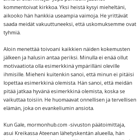
kommentoivat kirkkoa. Yksi heistä kysyi mieheltäni,
aikooko hän hankkia useampia vaimoja. He yrittävät
saada meidät vakuuttuneeksi, että uskomuksemme ovat
tyhmiä.
Aloin menettää toivoani kaikkien näiden kokemusten
jälkeen ja halusin antaa periksi. Minulla ei enää ollut
motivaatiota olla esimerkkinä ympärilläni oleville
ihmisille. Mieheni kuitenkin sanoi, että minun ei pitäisi
lopettaa esimerkkinä olemista. Hän sanoi, että meidän
pitää jatkaa hyvänä esimerkkinä olemista, koska se
vaikuttaa toisiin. He huomaavat onnellisen ja tervellisen
elämän, joka on evankeliumin ansiota.
Kun Gale, mormonhub.com -sivuston päätoimittaja,
asui Kreikassa Ateenan lähetyskentän alueella, hän