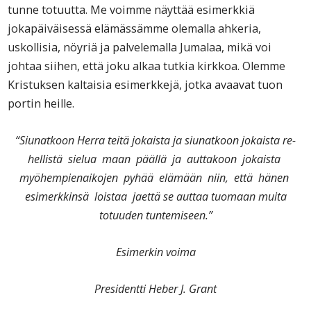
tunne totuutta. Me voimme näyttää esimerkkiä
jokapäiväisessä elämässämme olemalla ahkeria,
uskollisia, nöyriä ja palvelemalla Jumalaa, mikä voi
johtaa siihen, että joku alkaa tutkia kirkkoa. Olemme
Kristuksen kaltaisia esimerkkejä, jotka avaavat tuon
portin heille.
“Siunatkoon Herra teitä jokaista ja siunatkoon jokaista re-
hellistä sielua maan päällä ja auttakoon jokaista
myöhempienaikojen pyhää elämään niin, että hänen
esimerkkinsä loistaa jaettä se auttaa tuomaan muita
totuuden tuntemiseen.
”
Esimerkin voima
President
ti Heber J. Grant