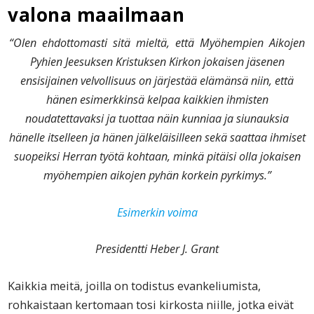
valona maailmaan
“Olen ehdottomasti sitä mieltä, että Myöhempien Aikojen
Pyhien Jeesuksen Kristuksen Kirkon jokaisen jäsenen
ensisijainen
velvollisuus on järjestää elämänsä niin, että
hänen esimerkkinsä
kelpaa kaikkien ihmisten
noudatettavaksi ja tuottaa näin kunniaa
ja siunauksia
hänelle itselleen ja hänen jälkeläisilleen sekä saattaa
ihmiset
suopeiksi Herran työtä kohtaan, minkä pitäisi olla jokai
sen
myöhempien aikojen pyhän korkein pyrkimys
.”
Esimerkin voima
Presidentti Heber J. Grant
Kaikkia meitä, joilla on todistus evankeliumista,
rohkaistaan kertomaan tosi kirkosta niille, jotka eivät