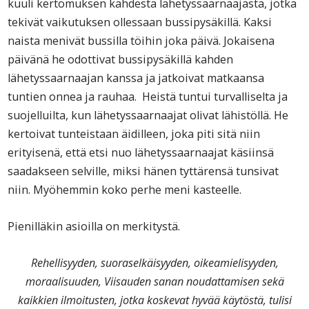
kuuli kertomuksen kahdesta lähetyssaarnaajasta, jotka
tekivät vaikutuksen ollessaan bussipysäkillä. Kaksi
naista menivät bussilla töihin joka päivä. Jokaisena
päivänä he odottivat bussipysäkillä kahden
lähetyssaarnaajan kanssa ja jatkoivat matkaansa
tuntien onnea ja rauhaa. Heistä tuntui turvalliselta ja
suojelluilta, kun lähetyssaarnaajat olivat lähistöllä. He
kertoivat tunteistaan äidilleen, joka piti sitä niin
erityisenä, että etsi nuo lähetyssaarnaajat käsiinsä
saadakseen selville, miksi hänen tyttärensä tunsivat
niin. Myöhemmin koko perhe meni kasteelle.
Pienilläkin asioilla on merkitystä.
Rehellisyyden, suoraselkäisyyden, oikeamielisyyden,
moraalisuuden, Viisauden sanan noudattamisen sekä
kaikkien ilmoitusten, jotka koskevat hyvää käytöstä, tulisi