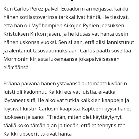
Kun Carlos Perez palveli Ecuadorin armeijassa, kaikki
hänen sotilastoverinsa tarkkailivat häntä. He tiesivät,
että hän oli Myöhempien Aikojen Pyhien Jeesuksen
Kristuksen Kirkon jäsen, ja he kiusasivat häntä usein
hänen uskonsa vuoksi. Sen sijaan, että olisi lannistunut
ja alentanut tasovaatimuksiaan, Carlos päätti soveltaa
Mormonin kirjasta lukemaansa jokapäiväiseseen
elämäänsä.
Eräänä päivänä hänen ystävänsä automaattikiväärin
luisti oli kadonnut. Kaikki etsivät luistia, eivätkä
löytäneet sitä. He alkoivat tutkia kaikkien kaappeja ja
löysivät luistin Carlosin kaapista. Kapteeni pyysi hänet
luokseen ja sanoi: “Tiedän, miten olet käyttäytynyt
täällä koko tämän ajan ja tiedän, että et tehnyt sitä.”
Kaikki upseerit tukivat häntä.