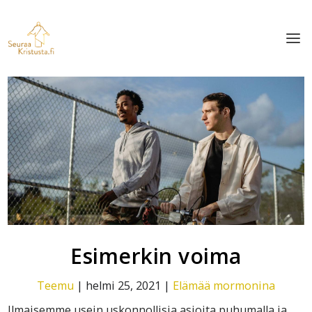
Esimerkin voima
Teemu
|
helmi 25, 2021
|
Elämää mormonina
Ilmaisemme usein uskonnollisia asioita puhumalla ja