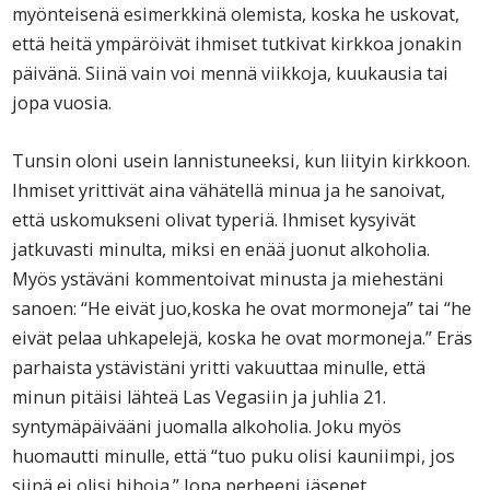
myönteisenä esimerkkinä olemista, koska he uskovat,
että heitä ympäröivät ihmiset tutkivat kirkkoa jonakin
päivänä. Siinä vain voi mennä viikkoja, kuukausia tai
jopa vuosia.
Tunsin oloni usein lannistuneeksi, kun liityin kirkkoon.
Ihmiset yrittivät aina vähätellä minua ja he sanoivat,
että uskomukseni olivat typeriä. Ihmiset kysyivät
jatkuvasti minulta, miksi en enää juonut alkoholia.
Myös ystäväni kommentoivat minusta ja miehestäni
sanoen: “He eivät juo,koska he ovat mormoneja” tai “he
eivät pelaa uhkapelejä, koska he ovat mormoneja.” Eräs
parhaista ystävistäni yritti vakuuttaa minulle, että
minun pitäisi lähteä Las Vegasiin ja juhlia 21.
syntymäpäivääni juomalla alkoholia. Joku myös
huomautti minulle, että “tuo puku olisi kauniimpi, jos
siinä ei olisi hihoja.” Jopa perheeni jäsenet