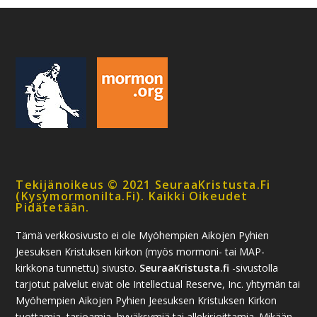
Tekijänoikeus © 2021 SeuraaKristusta.fi
(kysymormonilta.fi). Kaikki Oikeudet
Pidätetään.
Tämä verkkosivusto ei ole Myöhempien Aikojen Pyhien
Jeesuksen Kristuksen kirkon (myös mormoni- tai MAP-
kirkkona tunnettu) sivusto.
SeuraaKristusta.fi
-sivustolla
tarjotut palvelut eivät ole Intellectual Reserve, Inc. yhtymän tai
Myöhempien Aikojen Pyhien Jeesuksen Kristuksen Kirkon
tuottamia, tarjoamia, hyväksymiä tai allekirjoittamia. Mikään