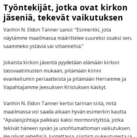
Työntekijät, jotka ovat kirkon
jäseniä, tekevät vaikutuksen
Vanhin N. Eldon Tanner sanoi: “Esimerkki, jota
näytämme maailmassa määrittelee suureksi osaksi sen,
saammeko ystäviä vai vihamiehiä.”
Jokaista kirkon jäsentä pyydetään elämään kirkon
tasovaatimusten mukaan, pitämään kiinni
evankeliumin periaatteista ja pitämään Herramme ja
Vapahtajamme Jeesuksen Kristuksen käskyt.
Vanhin N. Eldon Tanner kertoi tarinan siitä, mitä
maailmassa voi saada aikaan hyvän esimerkin kautta.
“Apulaisjohtaja palkkasi kaksi mormonityttöä, jotka
tekivät häneen syvän ja unohtumattoman vaikutuksen.
He olivat rehellisiä, luotettavia, siististi pukeutuneita ja