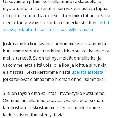
Uskovaisten pitäisi kohdella muita rakkaudella ja
myötätunnolla. Toisen ihmisen vakaumusta ja tapaa
olla pitää kunnioittaa, oli se sitten mikä tahansa. Siksi
olen ottanut vahvasti kantaa esimerkiksi siihen,
ettei
siveysperiaatteita saisi opettaa syyllistämällä
.
Joskus me kirkon jäsenet puhumme uskostamme ja
kutsumme sinua esimerkiksi kirkkoon, koska usko on
meille tärkeää. Se on tehnyt meidät onnellisiksi ja
uskomme, että siitä voisi olla iloa ja lohtua sinunkin
elämässäsi. Siksi kerromme niistä
upeista asioista
,
jotka tekevät elämäämme hieman onnellisemmaksi.
Silti on täysin oma valintasi, hyväksytkö kutsumme.
Olemme mielellämme ystäviäsi, vaikka et olisikaan
kiinnostunut uskostamme. Olemme mielellämme
kaikenlaisten ihmisten ystäviä.