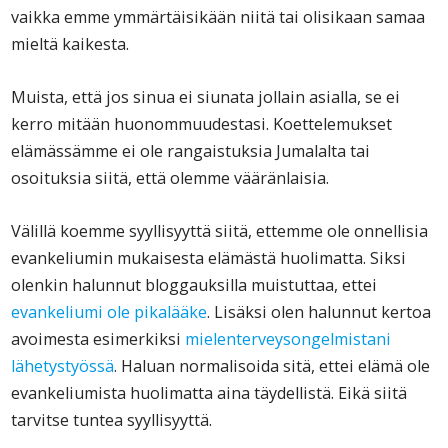
vaikka emme ymmärtäisikään niitä tai olisikaan samaa
mieltä kaikesta.
Muista, että jos sinua ei siunata jollain asialla, se ei
kerro mitään huonommuudestasi. Koettelemukset
elämässämme ei ole rangaistuksia Jumalalta tai
osoituksia siitä, että olemme vääränlaisia.
Välillä koemme syyllisyyttä siitä, ettemme ole onnellisia
evankeliumin mukaisesta elämästä huolimatta. Siksi
olenkin halunnut bloggauksilla muistuttaa, ettei
evankeliumi ole pikalääke
. Lisäksi olen halunnut kertoa
avoimesta esimerkiksi
mielenterveysongelmistani
lähetystyössä
. Haluan normalisoida sitä, ettei elämä ole
evankeliumista huolimatta aina täydellistä. Eikä siitä
tarvitse tuntea syyllisyyttä.