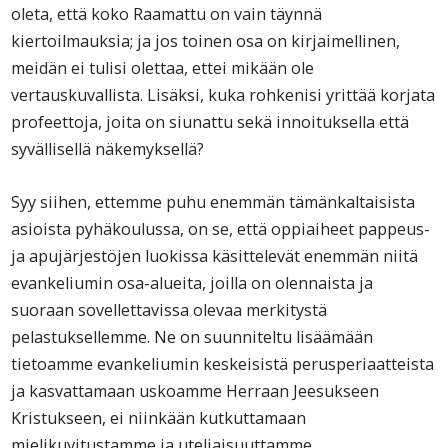
oleta, että koko Raamattu on vain täynnä
kiertoilmauksia; ja jos toinen osa on kirjaimellinen,
meidän ei tulisi olettaa, ettei mikään ole
vertauskuvallista. Lisäksi, kuka rohkenisi yrittää korjata
profeettoja, joita on siunattu sekä innoituksella että
syvällisellä näkemyksellä?
Syy siihen, ettemme puhu enemmän tämänkaltaisista
asioista pyhäkoulussa, on se, että oppiaiheet pappeus-
ja apujärjestöjen luokissa käsittelevät enemmän niitä
evankeliumin osa-alueita, joilla on olennaista ja
suoraan sovellettavissa olevaa merkitystä
pelastuksellemme. Ne on suunniteltu lisäämään
tietoamme evankeliumin keskeisistä perusperiaatteista
ja kasvattamaan uskoamme Herraan Jeesukseen
Kristukseen, ei niinkään kutkuttamaan
mielikuvitustamme ja uteliaisuuttamme.