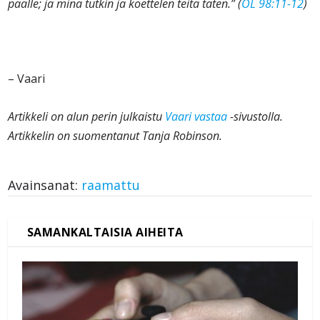
päälle; ja minä tutkin ja koettelen teitä täten.” (
OL 98:11-12
)
– Vaari
Artikkeli on alun perin julkaistu
Vaari vastaa
-sivustolla.
Artikkelin on suomentanut Tanja Robinson.
Avainsanat:
raamattu