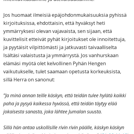
Jos huomaat ilmeisiä epäjohdonmukaisuuksia pyhissä
kirjoituksissa, ehdottaisin, että hyväksyt heti
ymmärryksesi olevan vajavaista, sen sijaan, että
kuvittelisit etteivät pyhät kirjoitukset ole innoitettuja,
ja pyytäisit vilpittömästi ja jatkuvasti taivaalliselta
Isältäsi valaistusta ja ymmärrystä. Jos vanhurskaan
elämäsi myötä olet kelvollinen Pyhän Hengen
vaikutukselle, tulet saamaan opetusta korkeuksista,
sillä Herra on sanonut:
”Ja minä annan teille käskyn, että teidän tulee hylätä kaikki
paha ja pysyä kaikessa hyvässä, että teidän täytyy elää
jokaisesta sanasta, joka lähtee Jumalan suusta.
Sillä hän antaa uskollisille rivin rivin päälle, käskyn käskyn