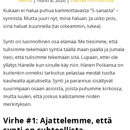
Teemu
|
huhti 8, 2020
|
Elämää mormonina
Kukaan ei halua puhua kammottavasta ”S-sanasta” –
synnistä. Mutta juuri nyt, minä haluan. Ja usko pois,
sinä haluat kuunnella (tai oikeammin, lukea).
Synti on luonnollinen osa elämää. Me tiesimme, että
tulisimme tekemään syntiä täällä maan päällä ja Jumala
tiesi, että tulisimme tekemään sitä. Lupaan, ettei ole
yllätys Hänelle kun sinulle käy niin. Hänen Poikansa on
kuitenkin onneksi tarkoitus pelastaa meidät tuolta
kauhealta ajatukselta. Synti ja parannus sisältyvät
suurimpaan osaan asioista, joista puhumme kirkossa,
mutta luulen, että joskus kadotamme niiden
merkityksen.
Virhe #1: Ajattelemme, että