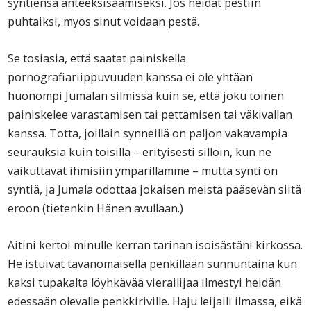
syntiensä anteeksisaamiseksi. Jos heidät pestiin
puhtaiksi, myös sinut voidaan pestä.
Se tosiasia, että saatat painiskella
pornografiariippuvuuden kanssa ei ole yhtään
huonompi Jumalan silmissä kuin se, että joku toinen
painiskelee varastamisen tai pettämisen tai väkivallan
kanssa. Totta, joillain synneillä on paljon vakavampia
seurauksia kuin toisilla – erityisesti silloin, kun ne
vaikuttavat ihmisiin ympärillämme – mutta synti on
syntiä, ja Jumala odottaa jokaisen meistä pääsevän siitä
eroon (tietenkin Hänen avullaan.)
Äitini kertoi minulle kerran tarinan isoisästäni kirkossa.
He istuivat tavanomaisella penkillään sunnuntaina kun
kaksi tupakalta löyhkävää vierailijaa ilmestyi heidän
edessään olevalle penkkiriville. Haju leijaili ilmassa, eikä