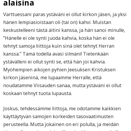
alaisina
Varttuessani paras ystäväni ei ollut kirkon jäsen, ja yksi
hänen lempiasioistaan oli (tai on) kahvi. Muistan
keskustelleeni tästä äitini kanssa, ja hän sanoi minulle,
”Hänelle ei ole synti juoda kahvia, koska hän ei ole
tehnyt samoja liittoja kuin sinä olet tehnyt Herran
kanssa.” Tämä todella avasi silmäni! Tietenkään
ystävälleni ei ollut synti se, että hän joi kahvia.
Myöhempien aikojen pyhien Jeesuksen Kristuksen
kirkon jäseninä, me lupaamme Herralle, että
noudatamme Viisauden sanaa, mutta ystäväni ei ollut
koskaan tehnyt tuota lupausta.
Joskus, tehdessämme liittoja, me odotamme kaikkien
käyttäytyvän samojen korkeiden tasovaatimusten
perusteella. Mutta jokainen on eri polulla, ja meidän