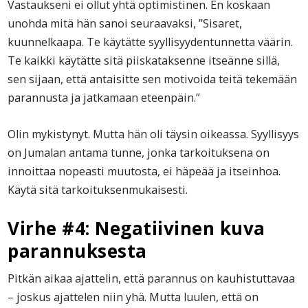
Vastaukseni ei ollut yhtä optimistinen. En koskaan
unohda mitä hän sanoi seuraavaksi, ”Sisaret,
kuunnelkaapa. Te käytätte syyllisyydentunnetta väärin.
Te kaikki käytätte sitä piiskataksenne itseänne sillä,
sen sijaan, että antaisitte sen motivoida teitä tekemään
parannusta ja jatkamaan eteenpäin.”
Olin mykistynyt. Mutta hän oli täysin oikeassa. Syyllisyys
on Jumalan antama tunne, jonka tarkoituksena on
innoittaa nopeasti muutosta, ei häpeää ja itseinhoa.
Käytä sitä tarkoituksenmukaisesti.
Virhe #4: Negatiivinen kuva
parannuksesta
Pitkän aikaa ajattelin, että parannus on kauhistuttavaa
– joskus ajattelen niin yhä. Mutta luulen, että on