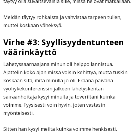
täytyy olla suvaitsevaisia sille, missä he ovat matkallaan.
Meidän täytyy rohkaista ja vahvistaa tarpeen tullen,
muttei koskaan väheksyä.
Virhe #3: Syyllisyydentunteen
väärinkäyttö
Lähetyssaarnaajana minun oli helppo lannistua.
Ajattelin koko ajan missä voisin kehittyä, mutta tuskin
koskaan sitä, mitä minulla jo oli. Eräänä päivänä
vyöhykekonferenssin jälkeen lähetyskentän
sairaanhoitaja kysyi minulta ja toveriltani kuinka
voimme. Fyysisesti voin hyvin, joten vastasin
myönteisesti.
Sitten hän kysyi meiltä kuinka voimme henkisesti.