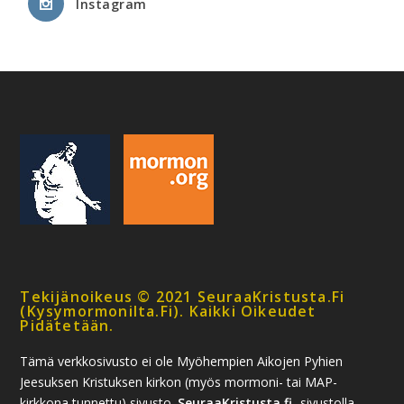
Instagram
Tekijänoikeus © 2021 SeuraaKristusta.fi
(kysymormonilta.fi). Kaikki Oikeudet
Pidätetään.
Tämä verkkosivusto ei ole Myöhempien Aikojen Pyhien
Jeesuksen Kristuksen kirkon (myös mormoni- tai MAP-
kirkkona tunnettu) sivusto.
SeuraaKristusta.fi
-sivustolla