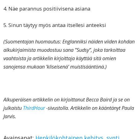
4. Näe parannus positiivisena asiana
5. Sinun täytyy myös antaa itsellesi anteeksi
(Suomentajan huomautus: Englanniksi näiden viiden kohdan
alkukirjaimista muodostuu sana ”Sudsy”, joka tarkoittaa
vaahtoista ja artikkelin kirjoittaja käyttää sitä omien
sanojensa mukaan ’kliseisenä’ muistisääntönä.)
Alkuperäisen artikkelin on kirjoittanut
Becca Baird
ja se on
julkaistu
ThirdHour
-sivustolla. Artikkelin on kääntänyt Paula
Jarvis.
Avainsanat:
Henkilökohtainen kehitys
,
synti