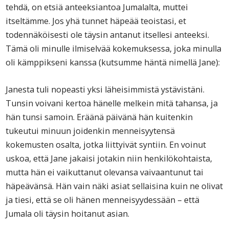
tehdä, on etsiä anteeksiantoa Jumalalta, muttei
itseltämme. Jos yhä tunnet häpeää teoistasi, et
todennäköisesti ole täysin antanut itsellesi anteeksi.
Tämä oli minulle ilmiselvää kokemuksessa, joka minulla
oli kämppikseni kanssa (kutsumme häntä nimellä Jane):
Janesta tuli nopeasti yksi läheisimmistä ystävistäni.
Tunsin voivani kertoa hänelle melkein mitä tahansa, ja
hän tunsi samoin. Eräänä päivänä hän kuitenkin
tukeutui minuun joidenkin menneisyytensä
kokemusten osalta, jotka liittyivät syntiin. En voinut
uskoa, että Jane jakaisi jotakin niin henkilökohtaista,
mutta hän ei vaikuttanut olevansa vaivaantunut tai
häpeävänsä. Hän vain näki asiat sellaisina kuin ne olivat
ja tiesi, että se oli hänen menneisyydessään – että
Jumala oli täysin hoitanut asian.