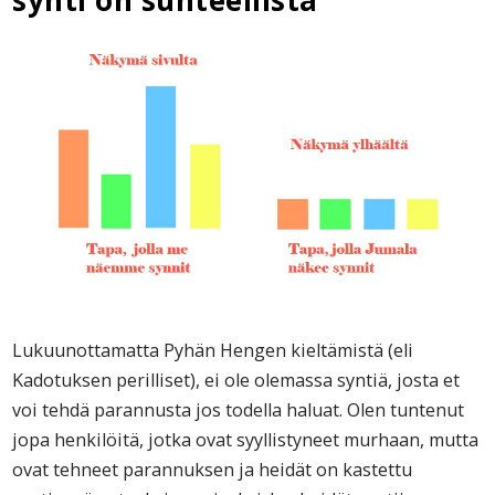
synti on suhteellista
Lukuunottamatta Pyhän Hengen kieltämistä (eli
Kadotuksen perilliset), ei ole olemassa syntiä, josta et
voi tehdä parannusta jos todella haluat. Olen tuntenut
jopa henkilöitä, jotka ovat syyllistyneet murhaan, mutta
ovat tehneet parannuksen ja heidät on kastettu