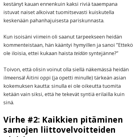
kestänyt kauan ennenkuin kaksi riviä taaempana
istuvat naiset alkoivat tuomitsevasti kuiskutella
keskenään pahanhajuisesta pariskunnasta.
Kun isoisäni viimein oli saanut tarpeekseen heidän
kommenteistaan, hän kääntyi hymyillen ja sanoi ”Ettekö
ole iloisia, ettei kukaan haista
teidän
syntejänne?”
Toivon, että olisin voinut olla siellä näkemässä heidän
ilmeensä! Äitini oppi (ja opetti minulle) tärkeän asian
kokemuksen kautta: sinulla ei ole oikeutta tuomita
ketään vain siksi, että he tekevät syntiä erilailla kuin
sinä.
Virhe #2: Kaikkien pitäminen
samojen liittovelvoitteiden