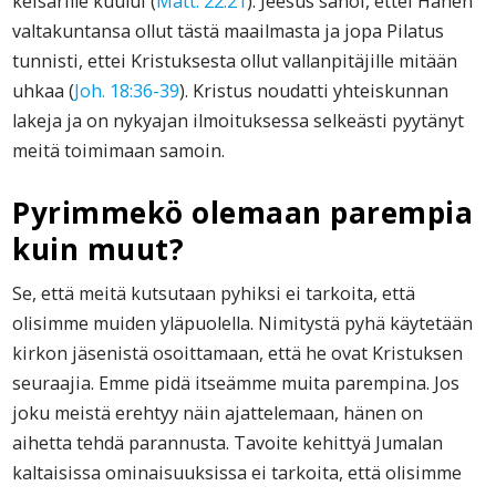
keisarille kuului (
Matt. 22:21
). Jeesus sanoi, ettei Hänen
valtakuntansa ollut tästä maailmasta ja jopa Pilatus
tunnisti, ettei Kristuksesta ollut vallanpitäjille mitään
uhkaa (
Joh. 18:36-39
). Kristus noudatti yhteiskunnan
lakeja ja on nykyajan ilmoituksessa selkeästi pyytänyt
meitä toimimaan samoin.
Pyrimmekö olemaan parempia
kuin muut?
Se, että meitä kutsutaan pyhiksi ei tarkoita, että
olisimme muiden yläpuolella. Nimitystä pyhä käytetään
kirkon jäsenistä osoittamaan, että he ovat Kristuksen
seuraajia. Emme pidä itseämme muita parempina. Jos
joku meistä erehtyy näin ajattelemaan, hänen on
aihetta tehdä parannusta. Tavoite kehittyä Jumalan
kaltaisissa ominaisuuksissa ei tarkoita, että olisimme