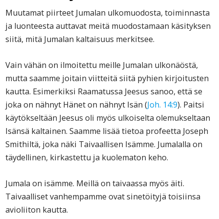
Muutamat piirteet Jumalan ulkomuodosta, toiminnasta
ja luonteesta auttavat meitä muodostamaan käsityksen
siitä, mitä Jumalan kaltaisuus merkitsee.
Vain vähän on ilmoitettu meille Jumalan ulkonäöstä,
mutta saamme joitain viitteitä siitä pyhien kirjoitusten
kautta. Esimerkiksi Raamatussa Jeesus sanoo, että se
joka on nähnyt Hänet on nähnyt Isän (
Joh. 14:9
). Paitsi
käytökseltään Jeesus oli myös ulkoiselta olemukseltaan
Isänsä kaltainen. Saamme lisää tietoa profeetta Joseph
Smithiltä, joka näki Taivaallisen Isämme. Jumalalla on
täydellinen, kirkastettu ja kuolematon keho.
Jumala on isämme. Meillä on taivaassa myös äiti.
Taivaalliset vanhempamme ovat sinetöityjä toisiinsa
avioliiton kautta.