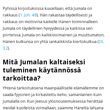
Pyhissä kirjoituksissa kuvaillaan, että Jumala on
rakkaus (
1. Joh. 4:8
). Hän rakastaa täydellisesti ja
rakkaus on motiivina kaikelle Hänen toiminnalleen.
Jumala on täydellinen hyvyydessä ja kaikissa sen
piirteissä. Jumala on kaikkivoimainen ja muuttumaton,
Hänen kulkunsa on yhtä iankaikkista kiertokulkua (
OL
3:2
).
Mitä Jumalan kaltaiseksi
tuleminen käytännössä
tarkoittaa
?
Yhtenä tarkoituksena maanpäälliselle elämällemme on
saada fyysinen ja kirkastettu keho, samanlainen kuin
Jumalalla on. Kun Jeesus ylösnousemuksessa herättää
meidät kuolleista voimallaan, saamme Häneltä lahjana