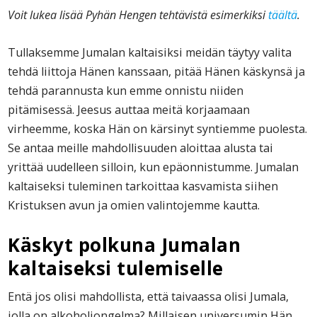
Voit lukea lisää Pyhän Hengen tehtävistä esimerkiksi
täältä
.
Tullaksemme Jumalan kaltaisiksi meidän täytyy valita
tehdä liittoja Hänen kanssaan, pitää Hänen käskynsä ja
tehdä parannusta kun emme onnistu niiden
pitämisessä. Jeesus auttaa meitä korjaamaan
virheemme, koska Hän on kärsinyt syntiemme puolesta.
Se antaa meille mahdollisuuden aloittaa alusta tai
yrittää uudelleen silloin, kun epäonnistumme. Jumalan
kaltaiseksi tuleminen tarkoittaa kasvamista siihen
Kristuksen avun ja omien valintojemme kautta.
Käskyt polkuna Jumalan
kaltaiseksi tulemiselle
Entä jos olisi mahdollista, että taivaassa olisi Jumala,
jolla on alkoholiongelma? Millaisen universumin Hän