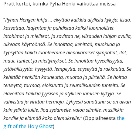
Pratt kertoi, kuinka Pyhä Henki vaikuttaa meissä:
”
Pyhän Hengen lahja … elvyttää kaikkia älyllisiä kykyjä, lisää,
kasvattaa, laajentaa ja puhdistaa kaikki luonnolliset
intohimot ja mieliteot, ja sovittaa ne, viisauden lahjan avulla,
oikeaan käyttöön
sä
. Se innoittaa, kehittää, muokkaa ja
kypsyttää kaikki luonteemme hienovaraiset sympatiat, ilot,
maut, tunteet ja mieltymykset. Se innoittaa hyveellisyyttä,
ystävällisyyttä, hyvyyttä, lempeyttä, säyseyttä ja rakkautta. Se
kehittää henkilön kauneutta, muotoa ja piirteitä. Se hoitaa
terveyttä, tarmoa, eloisuutta ja seurallisuuden tunteita. Se
elävöittää kaikkia fyysisen ja älyllisen ihmisen kykyjä. Se
vahvistaa ja virittää hermoja. Lyhyesti sanottuna se on aivan
kuin ydintä lui
lle
, iloa sydäme
lle
, valoa silmille, musiikkia
korville ja elämää koko olemukselle.
”
(Oppiaiheesta
the
gift of the Holy Ghost
)