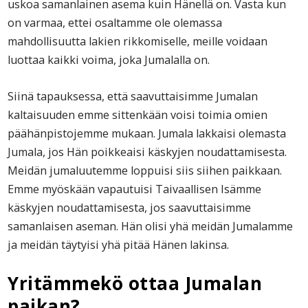
uskoa samanlainen asema kuin Hänellä on. Vasta kun
on varmaa, ettei osaltamme ole olemassa
mahdollisuutta lakien rikkomiselle, meille voidaan
luottaa kaikki voima, joka Jumalalla on.
Siinä tapauksessa, että saavuttaisimme Jumalan
kaltaisuuden emme sittenkään voisi toimia omien
päähänpistojemme mukaan. Jumala lakkaisi olemasta
Jumala, jos Hän poikkeaisi käskyjen noudattamisesta.
Meidän jumaluutemme loppuisi siis siihen paikkaan.
Emme myöskään vapautuisi Taivaallisen Isämme
käskyjen noudattamisesta, jos saavuttaisimme
samanlaisen aseman. Hän olisi yhä meidän Jumalamme
ja meidän täytyisi yhä pitää Hänen lakinsa.
Yritämmekö ottaa Jumalan
paikan?