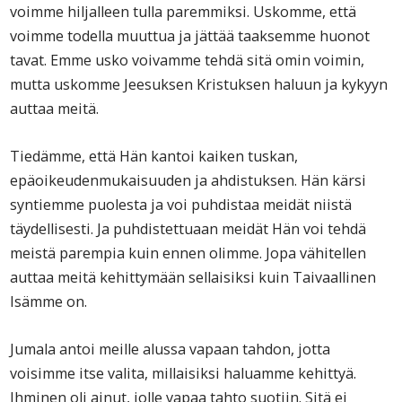
voimme hiljalleen tulla paremmiksi. Uskomme, että
voimme todella muuttua ja jättää taaksemme huonot
tavat. Emme usko voivamme tehdä sitä omin voimin,
mutta uskomme Jeesuksen Kristuksen haluun ja kykyyn
auttaa meitä.
Tiedämme, että Hän kantoi kaiken tuskan,
epäoikeudenmukaisuuden ja ahdistuksen. Hän kärsi
syntiemme puolesta ja voi puhdistaa meidät niistä
täydellisesti. Ja puhdistettuaan meidät Hän voi tehdä
meistä parempia kuin ennen olimme. Jopa vähitellen
auttaa meitä kehittymään sellaisiksi kuin Taivaallinen
Isämme on.
Jumala antoi meille alussa vapaan tahdon, jotta
voisimme itse valita, millaisiksi haluamme kehittyä.
Ihminen oli ainut, jolle vapaa tahto suotiin. Sitä ei