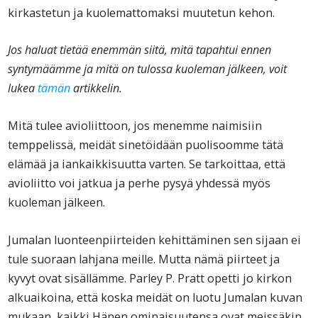
kirkastetun ja kuolemattomaksi muutetun kehon.
Jos haluat tietää enemmän siitä, mitä tapahtui ennen
syntymäämme ja mitä on tulossa kuoleman jälkeen, voit
lukea
tämän
artikkelin.
Mitä tulee avioliittoon, jos menemme naimisiin
temppelissä, meidät sinetöidään puolisoomme tätä
elämää ja iankaikkisuutta varten. Se tarkoittaa, että
avioliitto voi jatkua ja perhe pysyä yhdessä myös
kuoleman jälkeen.
Jumalan luonteenpiirteiden kehittäminen sen sijaan ei
tule suoraan lahjana meille. Mutta nämä piirteet ja
kyvyt ovat sisällämme. Parley P. Pratt opetti jo kirkon
alkuaikoina, että koska meidät on luotu Jumalan kuvan
mukaan, kaikki Hänen ominaisuutensa ovat meissäkin.