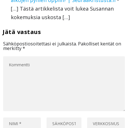
aikojen pyhien oppiin? | SeuraaKristusta.fi
-
[…] Tästä artikkelista voit lukea Susannan
kokemuksia uskosta […]
Sähköpostiosoitettasi ei julkaista.
Pakolliset kentät on
merkitty
*