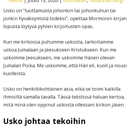
Teemu
|
joulu 15, 2020
|
Kotimaiset
,
Susannan blogi
Usko on
“luottamusta johonkin tai johonkuhun tai
jonkin hyväksymistä todeksi”,
opettaa Mormonin kirjan
lopusta löytyvä pyhien kirjoitusten opas.
Kun me kirkossa puhumme uskosta, tarkoitamme
uskoa Jumalaan ja Jeesukseen Kristukseen. Kun me
uskomme Jeesukseen, me uskomme Hänen olevan
Jumalan Poika. Me uskomme, että Hän eli, kuoli ja nousi
kuolleista.
Usko on henkilökohtainen asia, eikä se toimi kaikilla
ihmisillä samalla tavalla. Tässä tekstissä haluan kertoa,
mitä minä olen oppinut uskosta ollessani kirkon jäsen.
Usko johtaa tekoihin