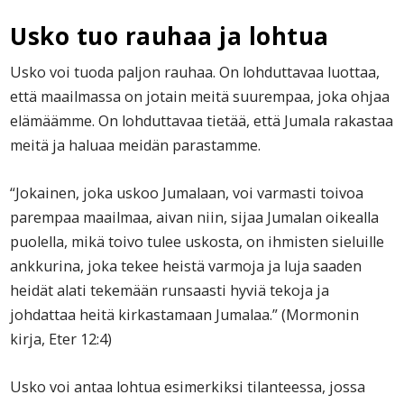
Usko tuo rauhaa ja lohtua
Usko voi tuoda paljon rauhaa. On lohduttavaa luottaa,
että maailmassa on jotain meitä suurempaa, joka ohjaa
elämäämme. On lohduttavaa tietää, että Jumala rakastaa
meitä ja haluaa meidän parastamme.
“Jokainen, joka uskoo Jumalaan, voi varmasti toivoa
parempaa maailmaa, aivan niin, sijaa Jumalan oikealla
puolella, mikä toivo tulee uskosta, on ihmisten sieluille
ankkurina, joka tekee heistä varmoja ja luja saaden
heidät alati tekemään runsaasti hyviä tekoja ja
johdattaa heitä kirkastamaan Jumalaa.” (Mormonin
kirja, Eter 12:4)
Usko voi antaa lohtua esimerkiksi tilanteessa, jossa