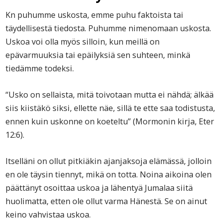
Kn puhumme uskosta, emme puhu faktoista tai
täydellisestä tiedosta. Puhumme nimenomaan uskosta.
Uskoa voi olla myös silloin, kun meillä on
epävarmuuksia tai epäilyksiä sen suhteen, minkä
tiedämme todeksi.
“Usko on sellaista, mitä toivotaan mutta ei nähdä; älkää
siis kiistäkö siksi, ellette näe, sillä te ette saa todistusta,
ennen kuin uskonne on koeteltu”
(Mormonin kirja, Eter
12:6).
Itselläni on ollut pitkiäkin ajanjaksoja elämässä, jolloin
en ole täysin tiennyt, mikä on totta. Noina aikoina olen
päättänyt osoittaa uskoa ja lähentyä Jumalaa siitä
huolimatta, etten ole ollut varma Hänestä. Se on ainut
keino vahvistaa uskoa.