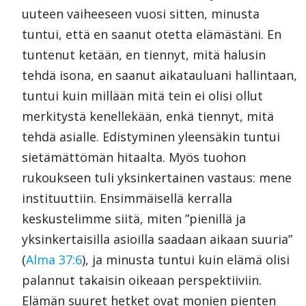
uuteen vaiheeseen vuosi sitten, minusta
tuntui, että en saanut otetta elämästäni. En
tuntenut ketään, en tiennyt, mitä halusin
tehdä isona, en saanut aikatauluani hallintaan,
tuntui kuin millään mitä tein ei olisi ollut
merkitystä kenellekään, enkä tiennyt, mitä
tehdä asialle. Edistyminen yleensäkin tuntui
sietämättömän hitaalta. Myös tuohon
rukoukseen tuli yksinkertainen vastaus: mene
instituuttiin. Ensimmäisellä kerralla
keskustelimme siitä, miten ”pienillä ja
yksinkertaisilla asioilla saadaan aikaan suuria”
(
Alma 37:6
), ja minusta tuntui kuin elämä olisi
palannut takaisin oikeaan perspektiiviin.
Elämän suuret hetket ovat monien pienten