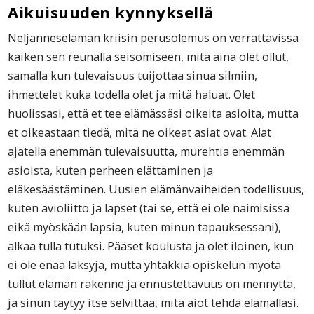
Aikuisuuden kynnyksellä
Neljänneselämän kriisin perusolemus on verrattavissa
kaiken sen reunalla seisomiseen, mitä aina olet ollut,
samalla kun tulevaisuus tuijottaa sinua silmiin,
ihmettelet kuka todella olet ja mitä haluat. Olet
huolissasi, että et tee elämässäsi oikeita asioita, mutta
et oikeastaan tiedä, mitä ne oikeat asiat ovat. Alat
ajatella enemmän tulevaisuutta, murehtia enemmän
asioista, kuten perheen elättäminen ja
eläkesäästäminen. Uusien elämänvaiheiden todellisuus,
kuten avioliitto ja lapset (tai se, että ei ole naimisissa
eikä myöskään lapsia, kuten minun tapauksessani),
alkaa tulla tutuksi. Pääset koulusta ja olet iloinen, kun
ei ole enää läksyjä, mutta yhtäkkiä opiskelun myötä
tullut elämän rakenne ja ennustettavuus on mennyttä,
ja sinun täytyy itse selvittää, mitä aiot tehdä elämälläsi.