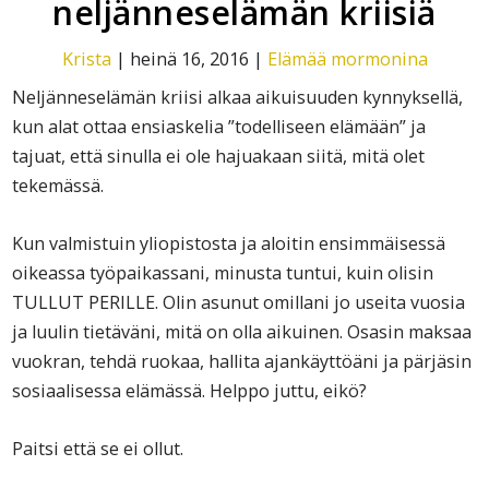
neljänneselämän kriisiä
Krista
|
heinä 16, 2016
|
Elämää mormonina
Neljänneselämän kriisi alkaa aikuisuuden kynnyksellä,
kun alat ottaa ensiaskelia ”todelliseen elämään” ja
tajuat, että sinulla ei ole hajuakaan siitä, mitä olet
tekemässä.
Kun valmistuin yliopistosta ja aloitin ensimmäisessä
oikeassa työpaikassani, minusta tuntui, kuin olisin
TULLUT PERILLE. Olin asunut omillani jo useita vuosia
ja luulin tietäväni, mitä on olla aikuinen. Osasin maksaa
vuokran, tehdä ruokaa, hallita ajankäyttöäni ja pärjäsin
sosiaalisessa elämässä. Helppo juttu, eikö?
Paitsi että se ei ollut.