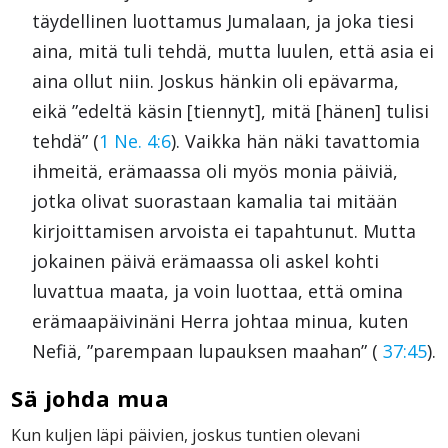
täydellinen luottamus Jumalaan, ja joka tiesi
aina, mitä tuli tehdä, mutta luulen, että asia ei
aina ollut niin. Joskus hänkin oli epävarma,
eikä ”edeltä käsin [tiennyt], mitä [hänen] tulisi
tehdä” (
1 Ne. 4:6
). Vaikka hän näki tavattomia
ihmeitä, erämaassa oli myös monia päiviä,
jotka olivat suorastaan kamalia tai mitään
kirjoittamisen arvoista ei tapahtunut. Mutta
jokainen päivä erämaassa oli askel kohti
luvattua maata, ja voin luottaa, että omina
erämaapäivinäni Herra johtaa minua, kuten
Nefiä, ”parempaan lupauksen maahan” (
37:45
).
Sä johda mua
Kun kuljen läpi päivien, joskus tuntien olevani