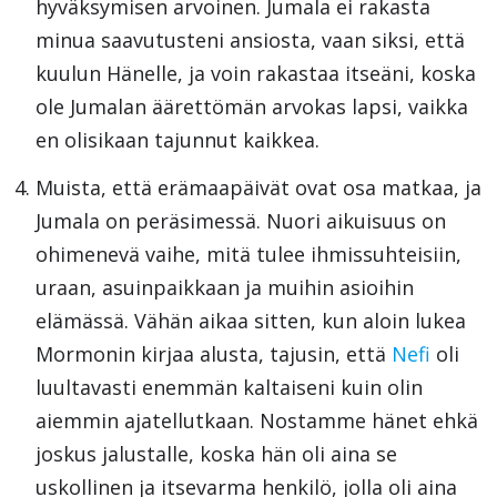
hyväksymisen arvoinen. Jumala ei rakasta
minua saavutusteni ansiosta, vaan siksi, että
kuulun Hänelle, ja voin rakastaa itseäni, koska
ole Jumalan äärettömän arvokas lapsi, vaikka
en olisikaan tajunnut kaikkea.
Muista, että erämaapäivät ovat osa matkaa, ja
Jumala on peräsimessä. Nuori aikuisuus on
ohimenevä vaihe, mitä tulee ihmissuhteisiin,
uraan, asuinpaikkaan ja muihin asioihin
elämässä. Vähän aikaa sitten, kun aloin lukea
Mormonin kirjaa alusta, tajusin, että
Nefi
oli
luultavasti enemmän kaltaiseni kuin olin
aiemmin ajatellutkaan. Nostamme hänet ehkä
joskus jalustalle, koska hän oli aina se
uskollinen ja itsevarma henkilö, jolla oli aina