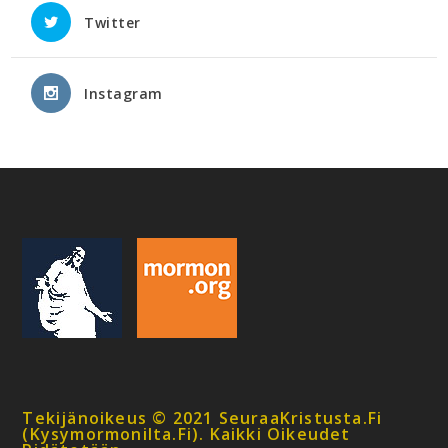
Twitter
Instagram
Tekijänoikeus © 2021 SeuraaKristusta.fi
(kysymormonilta.fi). Kaikki Oikeudet