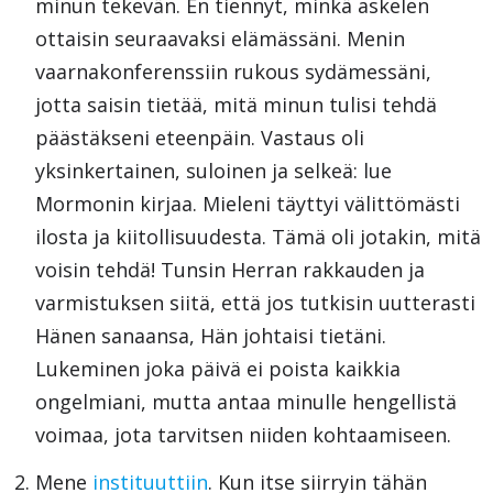
minun tekevän. En tiennyt, minkä askelen
ottaisin seuraavaksi elämässäni. Menin
vaarnakonferenssiin rukous sydämessäni,
jotta saisin tietää, mitä minun tulisi tehdä
päästäkseni eteenpäin. Vastaus oli
yksinkertainen, suloinen ja selkeä: lue
Mormonin kirjaa. Mieleni täyttyi välittömästi
ilosta ja kiitollisuudesta. Tämä oli jotakin, mitä
voisin tehdä! Tunsin Herran rakkauden ja
varmistuksen siitä, että jos tutkisin uutterasti
Hänen sanaansa, Hän johtaisi tietäni.
Lukeminen joka päivä ei poista kaikkia
ongelmiani, mutta antaa minulle hengellistä
voimaa, jota tarvitsen niiden kohtaamiseen.
Mene
instituuttiin
. Kun itse siirryin tähän