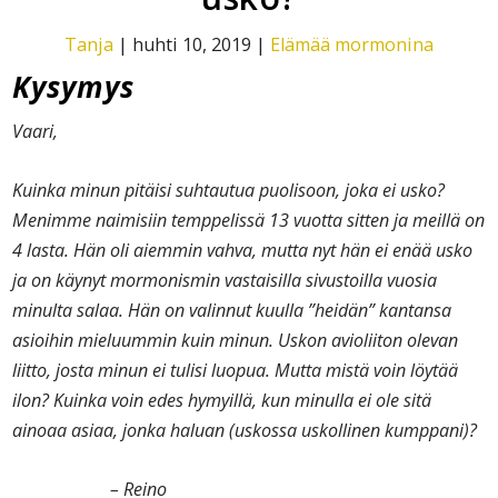
Tanja
|
huhti 10, 2019
|
Elämää mormonina
Kysymys
Vaari,
Kuinka minun pitäisi suhtautua puolisoon, joka ei usko?
Menimme naimisiin temppelissä 13 vuotta sitten ja meillä on
4 lasta. Hän oli aiemmin vahva, mutta nyt hän ei enää usko
ja on käynyt mormonismin vastaisilla sivustoilla vuosia
minulta salaa. Hän on valinnut kuulla ”heidän” kantansa
asioihin mieluummin kuin minun. Uskon avioliiton olevan
liitto, josta minun ei tulisi luopua. Mutta mistä voin löytää
ilon? Kuinka voin edes hymyillä, kun minulla ei ole sitä
ainoaa asiaa, jonka haluan (uskossa uskollinen kumppani)?
– Reino