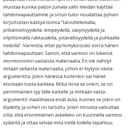
muistaa kuinka paljon Jumala sallii meidän käyttää
tahdonvapauttamme ja sinun tulisi noudattaa pyhien
kirjoitusten käskyä toimia ”taivuttelemalla,
pitkämielisyydellä, lempeydellä, sävyisyydellä ja
vilpittömällä rakkaudella, ystävällisyydellä ja puhtaalla
tiedolla”. Varmista, ettet pyrkimyksissäsi sorra hänen
tahdonvapauttaan. Sanoit, että vaimosi on lukenut
mormonismin vastaista materiaalia. En ole nähnyt
mitään sellaista materiaalia, johon ei löytyisi vasta-
argumenttia. Jokin hänessä kuitenkin sai hänet
etsimään tuota kaikkea. Mikä ikinä se onkin, se on
perimmäinen syy tälle kaikelle ja mitkään vasta-
argumentit maailmassa eivät auta, kunnes se jokin on
löydetty ja siihen on tartuttu. Joten minusta vaikuttaa
siltä, että ensimmäinen askeleesi on kuunnella vaimosi
sydäntä ja ottaa selvää mitä siellä todella tapahtuu.