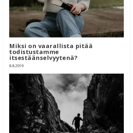
Miksi on vaarallista pitää
todistustamme
itsestäänselvyytenä?
8.8.2019