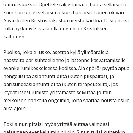
ominaisuuksia. Opettele rakastamaan häntä sellaisena
kuin hän on, ei sellaisena kuin haluaisit hänen olevan.
Aivan kuten Kristus rakastaa meistä kaikkia. Ilosi pitäisi
tulla pyrkimyksistäsi olla enemmän Kristuksen
kaltainen.
Puoliso, joka ei usko, asettaa kyllä ylimääräisiä
haasteita parisuhteellenne ja lastenne kasvattamiselle
evankeliumikeskeisessä kodissa. Älä epäröi pyytää apua
hengellisiltä asiantuntijoilta (kuten piispaltasi) ja
parisuhdeasiantuntijoilta (kuten terapeuteilta), jos
löydät itsesi jumista yrittämästä selvittää joitain
melkoisen hankalia ongelmia, joita saattaa nousta esille
aika ajoin.
Toki sinun pitäisi myös yrittää auttaa vaimoasi
palaamaan evankeliumin piiriin. Sinun tulisi kuitenkin