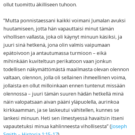
ollut tuomittu äkilliseen tuhoon.
”Mutta ponnistaessani kaikki voimani Jumalan avuksi
huutamiseen, jotta hän vapauttaisi minut tämän
vihollisen vallasta, joka oli käynyt minuun käsiksi, ja
juuri sinä hetkenä, jona olin valmis vaipumaan
epätoivoon ja antautumassa turmioon – eikä
mihinkään kuviteltuun perikatoon vaan jonkun
todellisen näkymättömästä maailmasta olevan olennon
valtaan, olennon, jolla oli sellainen ihmeellinen voima,
jollaista en ollut milloinkaan ennen tuntenut missään
olennossa – juuri tämän suuren hädän hetkellä minä
näin valopatsaan aivan pääni yläpuolella, aurinkoa
kirkkaamman, ja se laskeutui vähitellen, kunnes se
lankesi minuun. Heti sen ilmestyessä havaitsin itseni
vapautetuksi minua kahlinneesta vihollisesta” (
Joseph
Smith – Historia 1:15-17
).