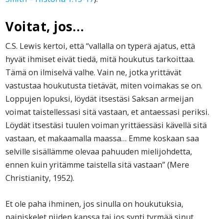
Voitat, jos…
C.S. Lewis kertoi, että “vallalla on typerä ajatus, että
hyvät ihmiset eivät tiedä, mitä houkutus tarkoittaa.
Tämä on ilmiselvä valhe. Vain ne, jotka yrittävät
vastustaa houkutusta tietävät, miten voimakas se on.
Loppujen lopuksi, löydät itsestäsi Saksan armeijan
voimat taistellessasi sitä vastaan, et antaessasi periksi.
Löydät itsestäsi tuulen voiman yrittäessäsi kävellä sitä
vastaan, et makaamalla maassa… Emme koskaan saa
selville sisällämme olevaa pahuuden mielijohdetta,
ennen kuin yritämme taistella sitä vastaan” (Mere
Christianity, 1952).
Et ole paha ihminen, jos sinulla on houkutuksia,
painiskelet niiden kanssa tai jos synti tyrmää sinut.