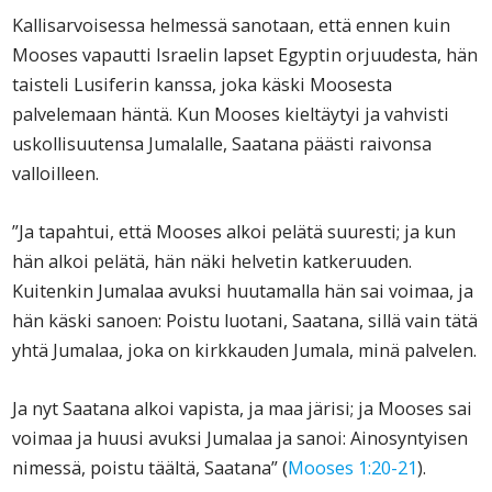
Kallisarvoisessa helmessä sanotaan, että ennen kuin
Mooses vapautti Israelin lapset Egyptin orjuudesta, hän
taisteli Lusiferin kanssa, joka käski Moosesta
palvelemaan häntä. Kun Mooses kieltäytyi ja vahvisti
uskollisuutensa Jumalalle, Saatana päästi raivonsa
valloilleen.
”Ja tapahtui, että Mooses alkoi pelätä suuresti; ja kun
hän alkoi pelätä, hän näki helvetin katkeruuden.
Kuitenkin Jumalaa avuksi huutamalla hän sai voimaa, ja
hän käski sanoen: Poistu luotani, Saatana, sillä vain tätä
yhtä Jumalaa, joka on kirkkauden Jumala, minä palvelen.
Ja nyt Saatana alkoi vapista, ja maa järisi; ja Mooses sai
voimaa ja huusi avuksi Jumalaa ja sanoi: Ainosyntyisen
nimessä, poistu täältä, Saatana” (
Mooses 1:20-21
).