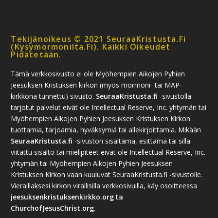
Tekijänoikeus © 2021 SeuraaKristusta.fi
(kysymormonilta.fi). Kaikki Oikeudet
Pidätetään.
Tämä verkkosivusto ei ole Myöhempien Aikojen Pyhien
Jeesuksen Kristuksen kirkon (myös mormoni- tai MAP-
kirkkona tunnettu) sivusto.
SeuraaKristusta.fi
-sivustolla
tarjotut palvelut eivät ole Intellectual Reserve, Inc. yhtymän tai
Myöhempien Aikojen Pyhien Jeesuksen Kristuksen Kirkon
tuottamia, tarjoamia, hyväksymiä tai allekirjoittamia. Mikään
SeuraaKristusta.fi
-sivuston sisältämä, esittämä tai sillä
viitattu sisältö tai mielipiteet eivät ole Intellectual Reserve, Inc.
yhtymän tai Myöhempien Aikojen Pyhien Jeesuksen
Kristuksen Kirkon vaan kuuluvat SeuraaKristusta.fi -sivustolle.
Vieraillaksesi kirkon virallisilla verkkosivuilla, käy osoitteessa
jeesuksenkristuksenkirkko.org
tai
ChurchofJesusChrist.org
.