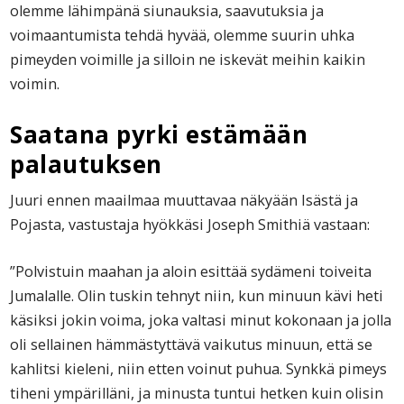
olemme lähimpänä siunauksia, saavutuksia ja
voimaantumista tehdä hyvää, olemme suurin uhka
pimeyden voimille ja silloin ne iskevät meihin kaikin
voimin.
Saatana pyrki estämään
palautuksen
Juuri ennen maailmaa muuttavaa näkyään Isästä ja
Pojasta, vastustaja hyökkäsi Joseph Smithiä vastaan:
”Polvistuin maahan ja aloin esittää sydämeni toiveita
Jumalalle. Olin tuskin tehnyt niin, kun minuun kävi heti
käsiksi jokin voima, joka valtasi minut kokonaan ja jolla
oli sellainen hämmästyttävä vaikutus minuun, että se
kahlitsi kieleni, niin etten voinut puhua. Synkkä pimeys
tiheni ympärilläni, ja minusta tuntui hetken kuin olisin