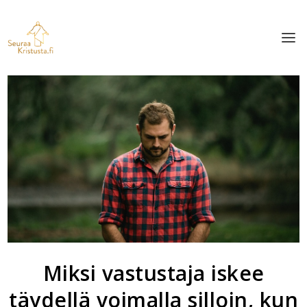
Miksi vastustaja iskee
täydellä voimalla silloin, kun