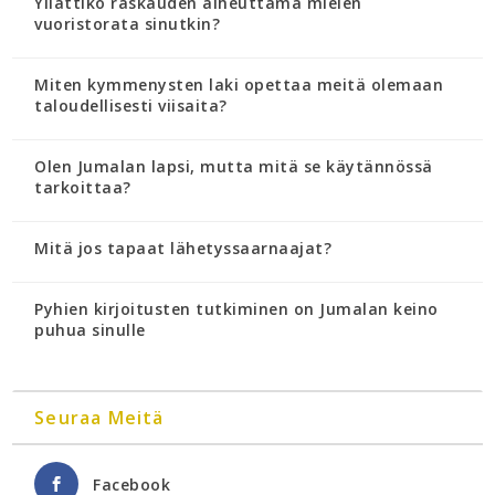
Yllättikö raskauden aiheuttama mielen
vuoristorata sinutkin?
Miten kymmenysten laki opettaa meitä olemaan
taloudellisesti viisaita?
Olen Jumalan lapsi, mutta mitä se käytännössä
tarkoittaa?
Mitä jos tapaat lähetyssaarnaajat?
Pyhien kirjoitusten tutkiminen on Jumalan keino
puhua sinulle
Seuraa Meitä
Facebook