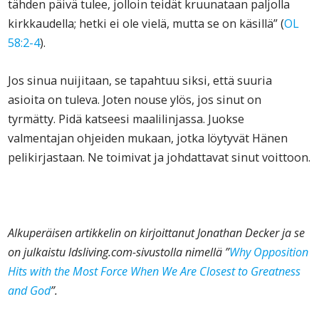
tähden päivä tulee, jolloin teidät kruunataan paljolla
kirkkaudella; hetki ei ole vielä, mutta se on käsillä” (
OL
58:2-4
).
Jos sinua nuijitaan, se tapahtuu siksi, että suuria
asioita on tuleva. Joten nouse ylös, jos sinut on
tyrmätty. Pidä katseesi maalilinjassa. Juokse
valmentajan ohjeiden mukaan, jotka löytyvät Hänen
pelikirjastaan. Ne toimivat ja johdattavat sinut voittoon.
Alkuperäisen artikkelin on kirjoittanut Jonathan Decker ja se
on julkaistu ldsliving.com-sivustolla nimellä ”
Why Opposition
Hits with the Most Force When We Are Closest to Greatness
and God
”.