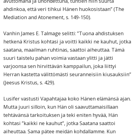
avuttomana ja unohdettuna, tuntien niin suurta
ahdinkoa, että veri tihkui Hänen huokosistaan” (The
Mediation and Atonement, s. 149-150).
Vanhin James E. Talmage selitti: ”Tuona ahdistuksen
hetkenä Kristus kohtasi ja voitti kaikki ne kauhut, jotka
saatana, maailman ruhtinas, saattoi aiheuttaa. Tämä
suuri taistelu pahan voimia vastaan ylitti ja jätti
varjoonsa sen hirvittävän kamppailun, joka liittyi
Herran kastetta välittömästi seuranneisiin kiusauksiin”
(Jeesus Kristus, s. 429).
Lusifer vastusti Vapahtajaa koko Hänen elämänsä ajan.
Mutta juuri silloin, kun Hän oli saavuttamaisillaan
tehtävänsä tarkoituksen ja teki eniten hyvää, Hän
kohtasi ”kaikki ne kauhut”, jotka Saatana saattoi
aiheuttaa. Sama pätee meidän kohdallamme. Kun