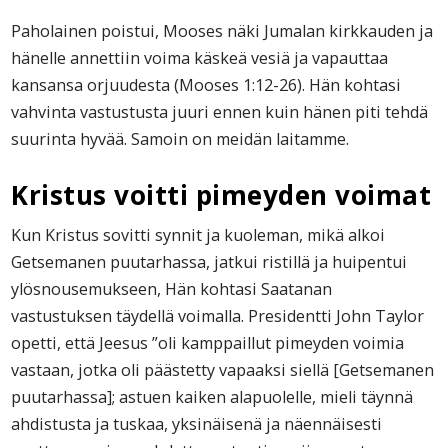
Paholainen poistui, Mooses näki Jumalan kirkkauden ja
hänelle annettiin voima käskeä vesiä ja vapauttaa
kansansa orjuudesta (Mooses 1:12-26). Hän kohtasi
vahvinta vastustusta juuri ennen kuin hänen piti tehdä
suurinta hyvää. Samoin on meidän laitamme.
Kristus voitti pimeyden voimat
Kun Kristus sovitti synnit ja kuoleman, mikä alkoi
Getsemanen puutarhassa, jatkui ristillä ja huipentui
ylösnousemukseen, Hän kohtasi Saatanan
vastustuksen täydellä voimalla. Presidentti John Taylor
opetti, että Jeesus ”oli kamppaillut pimeyden voimia
vastaan, jotka oli päästetty vapaaksi siellä [Getsemanen
puutarhassa]; astuen kaiken alapuolelle, mieli täynnä
ahdistusta ja tuskaa, yksinäisenä ja näennäisesti