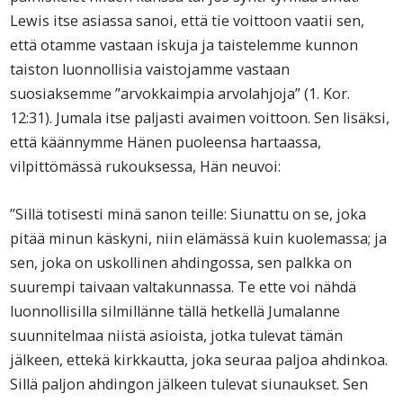
Lewis itse asiassa sanoi, että tie voittoon vaatii sen,
että otamme vastaan iskuja ja taistelemme kunnon
taiston luonnollisia vaistojamme vastaan
suosiaksemme ”arvokkaimpia arvolahjoja” (1. Kor.
12:31). Jumala itse paljasti avaimen voittoon. Sen lisäksi,
että käännymme Hänen puoleensa hartaassa,
vilpittömässä rukouksessa, Hän neuvoi:
”Sillä totisesti minä sanon teille: Siunattu on se, joka
pitää minun käskyni, niin elämässä kuin kuolemassa; ja
sen, joka on uskollinen ahdingossa, sen palkka on
suurempi taivaan valtakunnassa. Te ette voi nähdä
luonnollisilla silmillänne tällä hetkellä Jumalanne
suunnitelmaa niistä asioista, jotka tulevat tämän
jälkeen, ettekä kirkkautta, joka seuraa paljoa ahdinkoa.
Sillä paljon ahdingon jälkeen tulevat siunaukset. Sen