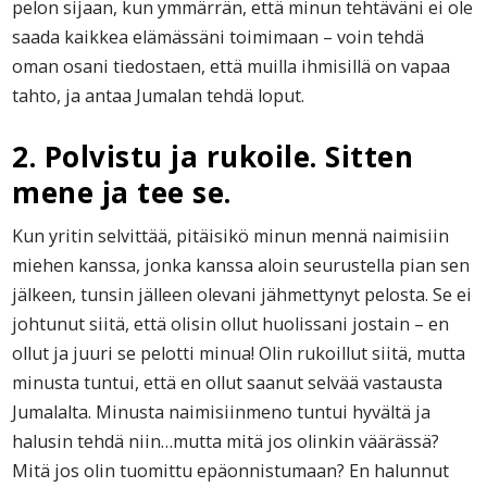
pelon sijaan, kun ymmärrän, että minun tehtäväni ei ole
saada kaikkea elämässäni toimimaan – voin tehdä
oman osani tiedostaen, että muilla ihmisillä on vapaa
tahto, ja antaa Jumalan tehdä loput.
2. Polvistu ja rukoile. Sitten
mene ja tee se.
Kun yritin selvittää, pitäisikö minun mennä naimisiin
miehen kanssa, jonka kanssa aloin seurustella pian sen
jälkeen, tunsin jälleen olevani jähmettynyt pelosta. Se ei
johtunut siitä, että olisin ollut huolissani jostain – en
ollut ja juuri se pelotti minua! Olin rukoillut siitä, mutta
minusta tuntui, että en ollut saanut selvää vastausta
Jumalalta. Minusta naimisiinmeno tuntui hyvältä ja
halusin tehdä niin…mutta mitä jos olinkin väärässä?
Mitä jos olin tuomittu epäonnistumaan? En halunnut