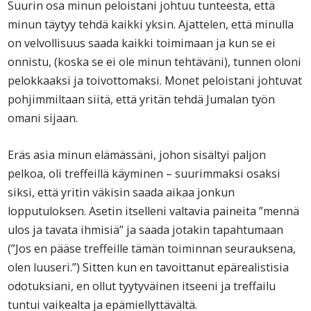
Suurin osa minun peloistani johtuu tunteesta, että
minun täytyy tehdä kaikki yksin. Ajattelen, että minulla
on velvollisuus saada kaikki toimimaan ja kun se ei
onnistu, (koska se ei ole minun tehtäväni), tunnen oloni
pelokkaaksi ja toivottomaksi. Monet peloistani johtuvat
pohjimmiltaan siitä, että yritän tehdä Jumalan työn
omani sijaan.
Eräs asia minun elämässäni, johon sisältyi paljon
pelkoa, oli treffeillä käyminen – suurimmaksi osaksi
siksi, että yritin väkisin saada aikaa jonkun
lopputuloksen. Asetin itselleni valtavia paineita ”mennä
ulos ja tavata ihmisiä” ja saada jotakin tapahtumaan
(”Jos en pääse treffeille tämän toiminnan seurauksena,
olen luuseri.”) Sitten kun en tavoittanut epärealistisia
odotuksiani, en ollut tyytyväinen itseeni ja treffailu
tuntui vaikealta ja epämiellyttävältä.