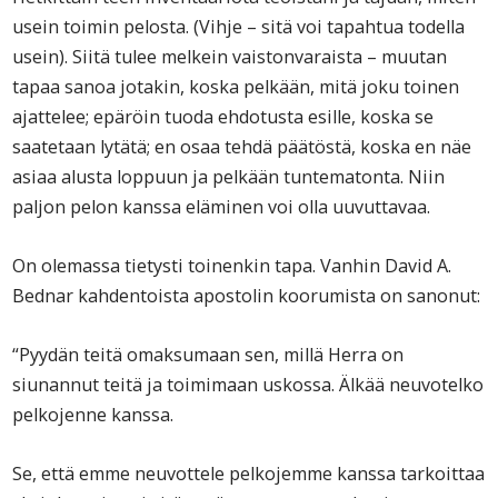
usein toimin pelosta. (Vihje – sitä voi tapahtua todella
usein). Siitä tulee melkein vaistonvaraista – muutan
tapaa sanoa jotakin, koska pelkään, mitä joku toinen
ajattelee; epäröin tuoda ehdotusta esille, koska se
saatetaan lytätä; en osaa tehdä päätöstä, koska en näe
asiaa alusta loppuun ja pelkään tuntematonta. Niin
paljon pelon kanssa eläminen voi olla uuvuttavaa.
On olemassa tietysti toinenkin tapa. Vanhin David A.
Bednar kahdentoista apostolin koorumista on sanonut:
“Pyydän teitä omaksumaan sen, millä Herra on
siunannut teitä ja toimimaan uskossa. Älkää neuvotelko
pelkojenne kanssa.
Se, että emme neuvottele pelkojemme kanssa tarkoittaa