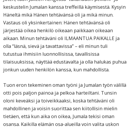
keskustelin Jumalan kanssa treffeillä käymisestä. Kysyin
Häneltä mikä Hänen tehtävänsä oli ja mikä minun.
Vastaus oli yksinkertainen: Hänen tehtävänsä oli
järjestää oikea henkilö oikeaan paikkaan oikeaan
aikaan. Minun tehtäväni oli ILMAANTUA PAIKALLE ja
olla “läsnä, sievä ja tavattavissa” – eli minun tuli
tutustua ihmisiin luonnollisissa, tavallisissa
tilaisuuksissa, näyttää edustavalta ja olla halukas puhua
jonkun uuden henkilön kanssa, kun mahdollista.
Tuon eron tekeminen oman työni ja Jumalan työn välillä
otti pois paljon painoa ja pelkoa harteiltani. Tunsin
oloni keveäksi ja toiveikkaaksi, koska tehtäväni oli
mahdollinen ja voisin suorittaa sen kiitollisin mielin
tietäen, että kun aika on oikea, Jumala tekisi oman
osansa. Kaikilla elämän osa-alueilla voin valita uskon