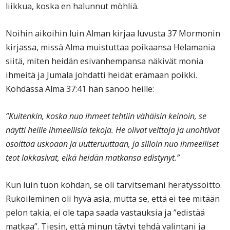
liikkua, koska en halunnut möhliä.
Noihin aikoihin luin Alman kirjaa luvusta 37 Mormonin
kirjassa, missä Alma muistuttaa poikaansa Helamania
siitä, miten heidän esivanhempansa näkivät monia
ihmeitä ja Jumala johdatti heidät erämaan poikki.
Kohdassa Alma 37:41 hän sanoo heille:
”Kuitenkin, koska nuo ihmeet tehtiin vähäisin keinoin, se
näytti heille ihmeellisiä tekoja. He olivat velttoja ja unohtivat
osoittaa uskoaan ja uutteruuttaan, ja silloin nuo ihmeelliset
teot lakkasivat, eikä heidän matkansa edistynyt.”
Kun luin tuon kohdan, se oli tarvitsemani herätyssoitto.
Rukoileminen oli hyvä asia, mutta se, että ei tee mitään
pelon takia, ei ole tapa saada vastauksia ja ”edistää
matkaa”. Tiesin, että minun täytyi tehdä valintani ja