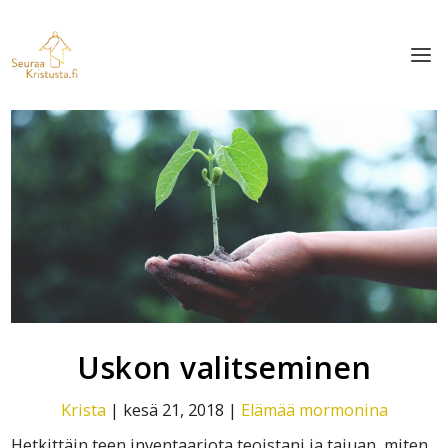
Uskon valitseminen
Krista
|
kesä 21, 2018
|
Elämää mormonina
Hetkittäin teen inventaariota teoistani ja tajuan, miten