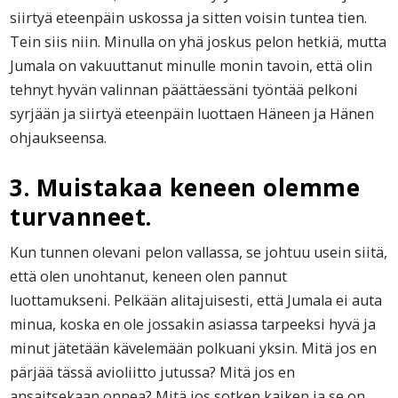
siirtyä eteenpäin uskossa ja sitten voisin tuntea tien.
Tein siis niin. Minulla on yhä joskus pelon hetkiä, mutta
Jumala on vakuuttanut minulle monin tavoin, että olin
tehnyt hyvän valinnan päättäessäni työntää pelkoni
syrjään ja siirtyä eteenpäin luottaen Häneen ja Hänen
ohjaukseensa.
3. Muistakaa keneen olemme
turvanneet.
Kun tunnen olevani pelon vallassa, se johtuu usein siitä,
että olen unohtanut, keneen olen pannut
luottamukseni. Pelkään alitajuisesti, että Jumala ei auta
minua, koska en ole jossakin asiassa tarpeeksi hyvä ja
minut jätetään kävelemään polkuani yksin. Mitä jos en
pärjää tässä avioliitto jutussa? Mitä jos en
ansaitsekaan onnea? Mitä jos sotken kaiken ja se on