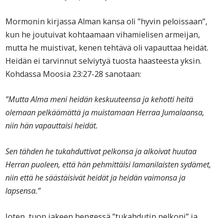
Mormonin kirjassa Alman kansa oli ”hyvin peloissaan”,
kun he joutuivat kohtaamaan vihamielisen armeijan,
mutta he muistivat, kenen tehtävä oli vapauttaa heidät.
Heidän ei tarvinnut selviytyä tuosta haasteesta yksin.
Kohdassa Moosia 23:27-28 sanotaan:
”Mutta Alma meni heidän keskuuteensa ja kehotti heitä
olemaan pelkäämättä ja muistamaan Herraa Jumalaansa,
niin hän vapauttaisi heidät.
Sen tähden he tukahduttivat pelkonsa ja alkoivat huutaa
Herran puoleen, että hän pehmittäisi lamanilaisten sydämet,
niin että he säästäisivät heidät ja heidän vaimonsa ja
lapsensa.”
Joten, tuon jakeen hengessä ”tukahdutin pelkoni” ja