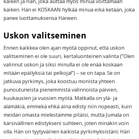
kaiken ja Hän, joka auttaa myös minua voittamaan
kaiken. Hän ei KOSKAAN hylkää minua eikä ketään, joka
panee luottamuksensa Häneen.
Uskon valitseminen
Ennen kaikkea olen ajan myötä oppinut, että uskon
valitseminen ei ole suuri, kertaluonteinen valinta (”Olen
valinnut uskon ja siksi minulla ei ole enää koskaan
mitään epäilyksiä tai pelkoja!”) – se on tapa. Se on
jatkuva pyrkimys, joka koostuu monista yhteen
punoutuneista pienemmistä valinnoista päivien,
kuukausien ja vuosien myötä. Matkalla on ylä- ja
alamäkiä, emmekä ehkä aina edisty niin nopeasti, kuin
meidän omasta mielestämme pitäisi, mutta Jumala on
kärsivällinen edistykseni suhteen, joten minäkin voin
olla. Hän on tyytyväinen kaikista pyrkimyksistäni; Hän