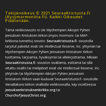
Tekijänoikeus © 2021 SeuraaKristusta.fi
(kysymormonilta.fi). Kaikki Oikeudet
Pidätetään.
Tämä verkkosivusto ei ole Myöhempien Aikojen Pyhien
Jeesuksen Kristuksen kirkon (myös mormoni- tai MAP-
kirkkona tunnettu) sivusto.
SeuraaKristusta.fi
-sivustolla
tarjotut palvelut eivät ole Intellectual Reserve, Inc. yhtymän tai
Myöhempien Aikojen Pyhien Jeesuksen Kristuksen Kirkon
tuottamia, tarjoamia, hyväksymiä tai allekirjoittamia. Mikään
SeuraaKristusta.fi
-sivuston sisältämä, esittämä tai sillä
viitattu sisältö tai mielipiteet eivät ole Intellectual Reserve, Inc.
yhtymän tai Myöhempien Aikojen Pyhien Jeesuksen
Kristuksen Kirkon vaan kuuluvat SeuraaKristusta.fi -sivustolle.
Vieraillaksesi kirkon virallisilla verkkosivuilla, käy osoitteessa
jeesuksenkristuksenkirkko.org
tai
ChurchofJesusChrist.org
.