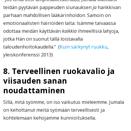
teidän pyytävän pappeuden siunauksen
ja
hankkivan
parhaan mahdollisen lääkärinhoidon. Samoin on
emotionaalisten häiriöiden laita. Isämme taivaassa
odottaa meidän käyttävän
kaikkia
ihmeellisiä lahjoja,
jotka Hän on suonut tällä loistavalla
taloudenhoitokaudella.” (
Kuin särkynyt ruukku
,
yleiskonferenssi 2013)
8. Terveellinen ruokavalio ja
viisauden sanan
noudattaminen
Sillä, mitä syömme, on iso vaikutus mieleemme. Jumala
on kehottanut meitä syömään terveellisesti ja
kohtelemaan kehojamme kunnioituksella.