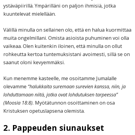
ystäväpiirillä. Ympärilläni on paljon ihmisiä, jotka
kuuntelevat mielellään.
Välillä minulla on sellainen olo, että en halua kuormittaa
muita ongelmillani. Omista asioista puhuminen voi olla
vaikeaa. Olen kuitenkin iloinen, että minulla on ollut
rohkeutta kertoa tuntemuksistani avoimesti, sillä se on
saanut oloni kevyemmäksi.
Kun menemme kasteelle, me osoitamme Jumalalle
olevamme
“halukkaita suremaan surevien kanssa, niin, ja
lohduttamaan niitä, jotka ovat lohdutuksen tarpeessa”
(Moosia 18:8).
Myötätunnon osoittaminen on osa
Kristuksen opetuslapsena olemista.
2. Pappeuden siunaukset