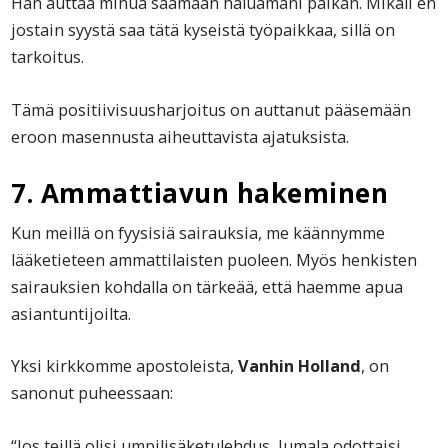
Hän auttaa minua saamaan haluamani paikan. Mikäli en
jostain syystä saa tätä kyseistä työpaikkaa, sillä on
tarkoitus.
Tämä positiivisuusharjoitus on auttanut pääsemään
eroon masennusta aiheuttavista ajatuksista.
7. Ammattiavun hakeminen
Kun meillä on fyysisiä sairauksia, me käännymme
lääketieteen ammattilaisten puoleen. Myös henkisten
sairauksien kohdalla on tärkeää, että haemme apua
asiantuntijoilta.
Yksi kirkkomme apostoleista,
Vanhin Holland
, on
sanonut puheessaan:
“Jos teillä olisi umpilisäketulehdus, Jumala odottaisi