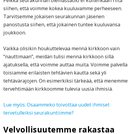
Pelkkä seurakunnan olemassaolo ei kuitenkaan riitä
siihen, että voimme kokea kuuluvamme perheeseen.
Tarvitsemme jokaisen seurakunnan jäsenen
panostusta siihen, että jokainen tuntee kuuluvansa
joukkoon.
Vaikka olisikin houkuttelevaa mennä kirkkoon vain
“nauttimaan”, meidän tulisi mennä kirkkoon sillä
ajatuksella, että voimme auttaa muita. Voimme palvella
toisiamme erilaisten tehtävien kautta sekä yli
tehtävärajojen. On esimerkiksi tärkeää, että menemme
tervehtimään kirkkoomme tulevia uusia ihmisiä.
Lue myös: Osaammeko toivottaa uudet ihmiset
tervetulleiksi seurakuntiimme?
Velvollisuutemme rakastaa