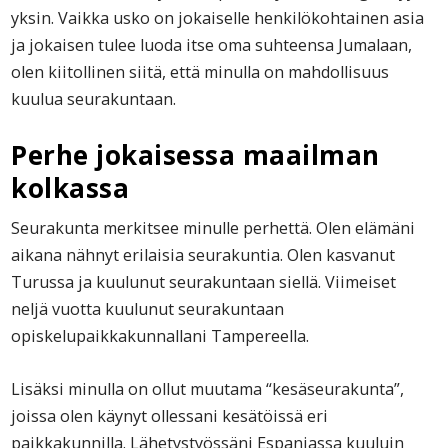
yksin. Vaikka usko on jokaiselle henkilökohtainen asia
ja jokaisen tulee luoda itse oma suhteensa Jumalaan,
olen kiitollinen siitä, että minulla on mahdollisuus
kuulua seurakuntaan.
Perhe jokaisessa maailman
kolkassa
Seurakunta merkitsee minulle perhettä. Olen elämäni
aikana nähnyt erilaisia seurakuntia. Olen kasvanut
Turussa ja kuulunut seurakuntaan siellä. Viimeiset
neljä vuotta kuulunut seurakuntaan
opiskelupaikkakunnallani Tampereella.
Lisäksi minulla on ollut muutama “kesäseurakunta”,
joissa olen käynyt ollessani kesätöissä eri
paikkakunnilla. Lähetystyössäni Espanjassa kuuluin