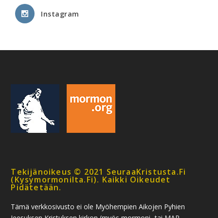
Instagram
Tekijänoikeus © 2021 SeuraaKristusta.fi
(kysymormonilta.fi). Kaikki Oikeudet
Pidätetään.
Tämä verkkosivusto ei ole Myöhempien Aikojen Pyhien
Jeesuksen Kristuksen kirkon (myös mormoni- tai MAP-