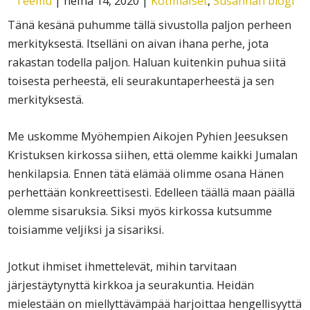
Teemu
|
heinä 14, 2020
|
Kotimaiset
,
Susannan blogi
Tänä kesänä puhumme tällä sivustolla paljon perheen
merkityksestä. Itselläni on aivan ihana perhe, jota
rakastan todella paljon. Haluan kuitenkin puhua siitä
toisesta perheestä, eli seurakuntaperheestä ja sen
merkityksestä.
Me uskomme Myöhempien Aikojen Pyhien Jeesuksen
Kristuksen kirkossa siihen, että olemme kaikki Jumalan
henkilapsia. Ennen tätä elämää olimme osana Hänen
perhettään konkreettisesti. Edelleen täällä maan päällä
olemme sisaruksia. Siksi myös kirkossa kutsumme
toisiamme veljiksi ja sisariksi.
Jotkut ihmiset ihmettelevät, mihin tarvitaan
järjestäytynyttä kirkkoa ja seurakuntia. Heidän
mielestään on miellyttävämpää harjoittaa hengellisyyttä