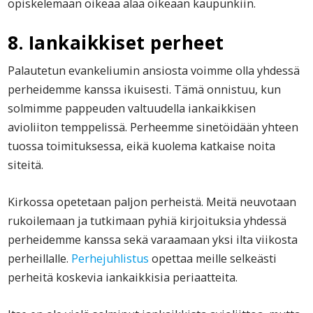
opiskelemaan oikeaa alaa oikeaan kaupunkiin.
8. Iankaikkiset perheet
Palautetun evankeliumin ansiosta voimme olla yhdessä
perheidemme kanssa ikuisesti. Tämä onnistuu, kun
solmimme pappeuden valtuudella iankaikkisen
avioliiton temppelissä. Perheemme sinetöidään yhteen
tuossa toimituksessa, eikä kuolema katkaise noita
siteitä.
Kirkossa opetetaan paljon perheistä. Meitä neuvotaan
rukoilemaan ja tutkimaan pyhiä kirjoituksia yhdessä
perheidemme kanssa sekä varaamaan yksi ilta viikosta
perheillalle.
Perhejuhlistus
opettaa meille selkeästi
perheitä koskevia iankaikkisia periaatteita.