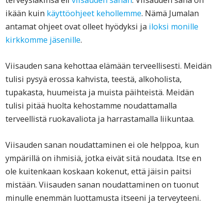
ikään kuin
käyttöohjeet kehollemme
. Nämä Jumalan
antamat ohjeet ovat olleet hyödyksi ja
iloksi monille
kirkkomme jäsenille
.
Viisauden sana kehottaa elämään terveellisesti. Meidän
tulisi pysyä erossa kahvista, teestä, alkoholista,
tupakasta, huumeista ja muista päihteistä. Meidän
tulisi pitää huolta kehostamme noudattamalla
terveellistä ruokavaliota ja harrastamalla liikuntaa.
Viisauden sanan noudattaminen ei ole helppoa, kun
ympärillä on ihmisiä, jotka eivät sitä noudata. Itse en
ole kuitenkaan koskaan kokenut, että jäisin paitsi
mistään. Viisauden sanan noudattaminen on tuonut
minulle enemmän luottamusta itseeni ja terveyteeni.