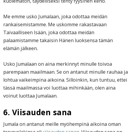
kuolematon, täydelliseksi tehty fyysinen keho.
Me emme usko Jumalaan, joka odottaa meidän
rankaisemistamme. Me uskomme rakastavaan
Taivaalliseen Isään, joka odottaa meidän
palaamistamme takaisin Hänen luoksensa tämän
elämän jälkeen.
Usko Jumalaan on aina merkinnyt minulle toivoa
parempaan maailmaan. Se on antanut minulle rauhaa ja
lohtua vaikeimpina aikoina. Silloinkin, kun tuntuu, ettei
tässä maailmassa voi luottaa mihinkään, olen aina
voinut luottaa Jumalaan.
6. Viisauden sana
Jumala on antanut meille myöhempinä aikoina oman
terveyslakinsa eli
viisauden sanan
. Viisauden sana on