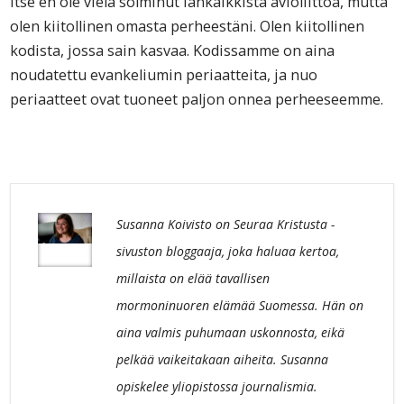
Itse en ole vielä solminut iankaikkista avioliittoa, mutta
olen kiitollinen omasta perheestäni. Olen kiitollinen
kodista, jossa sain kasvaa. Kodissamme on aina
noudatettu evankeliumin periaatteita, ja nuo
periaatteet ovat tuoneet paljon onnea perheeseemme.
Susanna Koivisto on Seuraa Kristusta -
sivuston bloggaaja, joka haluaa kertoa,
millaista on elää tavallisen
mormoninuoren elämää Suomessa. Hän on
aina valmis puhumaan uskonnosta, eikä
pelkää vaikeitakaan aiheita. Susanna
opiskelee yliopistossa journalismia.