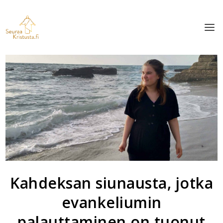
Kahdeksan siunausta, jotka
evankeliumin
palauttaminen on tuonut