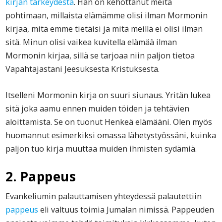
kirjan tärkeydestä
. Hän on kehottanut meitä
pohtimaan, millaista elämämme olisi ilman Mormonin
kirjaa, mitä emme tietäisi ja mitä meillä ei olisi ilman
sitä. Minun olisi vaikea kuvitella elämää ilman
Mormonin kirjaa, sillä se tarjoaa niin paljon tietoa
Vapahtajastani Jeesuksesta Kristuksesta.
Itselleni Mormonin kirja on suuri siunaus. Yritän lukea
sitä joka aamu ennen muiden töiden ja tehtävien
aloittamista. Se on tuonut Henkeä elämääni. Olen myös
huomannut esimerkiksi omassa lähetystyössäni, kuinka
paljon tuo kirja muuttaa muiden ihmisten sydämiä.
2. Pappeus
Evankeliumin palauttamisen yhteydessä palautettiin
pappeus
eli valtuus toimia Jumalan nimissä. Pappeuden