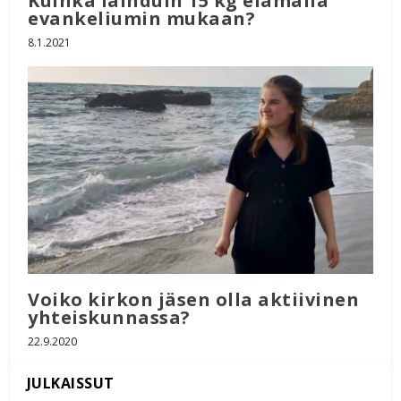
Kuinka laihduin 15 kg elämällä
evankeliumin mukaan?
8.1.2021
Voiko kirkon jäsen olla aktiivinen
yhteiskunnassa?
22.9.2020