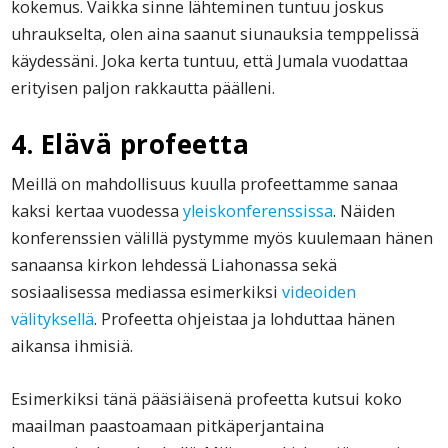
kokemus. Vaikka sinne lähteminen tuntuu joskus
uhraukselta, olen aina saanut siunauksia temppelissä
käydessäni. Joka kerta tuntuu, että Jumala vuodattaa
erityisen paljon rakkautta päälleni.
4. Elävä profeetta
Meillä on mahdollisuus kuulla profeettamme sanaa
kaksi kertaa vuodessa
yleiskonferenssissa
. Näiden
konferenssien välillä pystymme myös kuulemaan hänen
sanaansa kirkon lehdessä Liahonassa sekä
sosiaalisessa mediassa esimerkiksi
videoiden
välityksellä
. Profeetta ohjeistaa ja lohduttaa hänen
aikansa ihmisiä.
Esimerkiksi tänä pääsiäisenä profeetta kutsui koko
maailman paastoamaan pitkäperjantaina