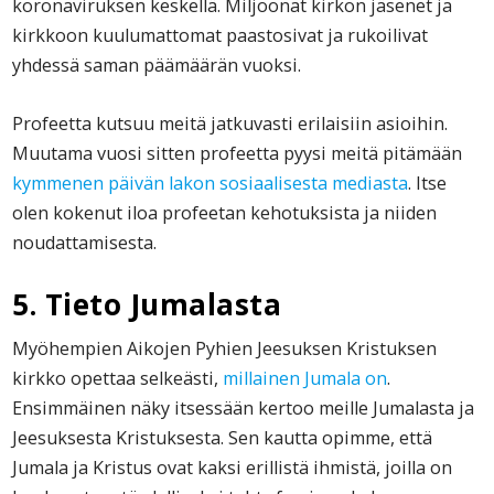
koronaviruksen keskellä. Miljoonat kirkon jäsenet ja
kirkkoon kuulumattomat paastosivat ja rukoilivat
yhdessä saman päämäärän vuoksi.
Profeetta kutsuu meitä jatkuvasti erilaisiin asioihin.
Muutama vuosi sitten profeetta pyysi meitä pitämään
kymmenen päivän lakon sosiaalisesta mediasta
. Itse
olen kokenut iloa profeetan kehotuksista ja niiden
noudattamisesta.
5. Tieto Jumalasta
Myöhempien Aikojen Pyhien Jeesuksen Kristuksen
kirkko opettaa selkeästi,
millainen Jumala on
.
Ensimmäinen näky itsessään kertoo meille Jumalasta ja
Jeesuksesta Kristuksesta. Sen kautta opimme, että
Jumala ja Kristus ovat kaksi erillistä ihmistä, joilla on