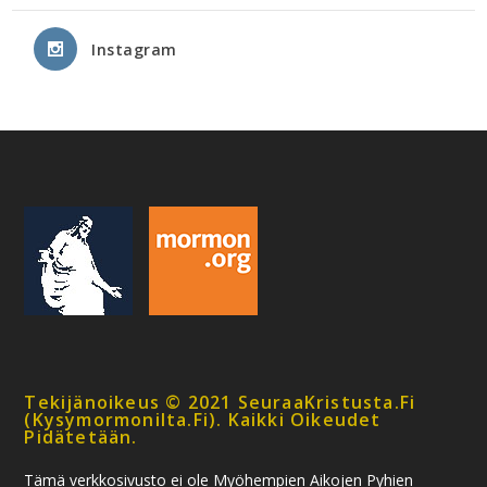
Instagram
Tekijänoikeus © 2021 SeuraaKristusta.fi
(kysymormonilta.fi). Kaikki Oikeudet
Pidätetään.
Tämä verkkosivusto ei ole Myöhempien Aikojen Pyhien