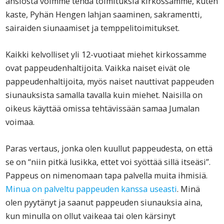
ansiosta voimme tehdä toimituksia kirkossamme, kuten
kaste, Pyhän Hengen lahjan saaminen, sakramentti,
sairaiden siunaamiset ja temppelitoimitukset.
Kaikki kelvolliset yli 12-vuotiaat miehet kirkossamme
ovat pappeudenhaltijoita. Vaikka naiset eivät ole
pappeudenhaltijoita, myös naiset nauttivat pappeuden
siunauksista samalla tavalla kuin miehet. Naisilla on
oikeus käyttää omissa tehtävissään samaa Jumalan
voimaa.
Paras vertaus, jonka olen kuullut pappeudesta, on että
se on “niin pitkä lusikka, ettet voi syöttää sillä itseäsi”.
Pappeus on nimenomaan tapa palvella muita ihmisiä.
Minua on palveltu pappeuden kanssa useasti
. Minä
olen pyytänyt ja saanut pappeuden siunauksia aina,
kun minulla on ollut vaikeaa tai olen kärsinyt