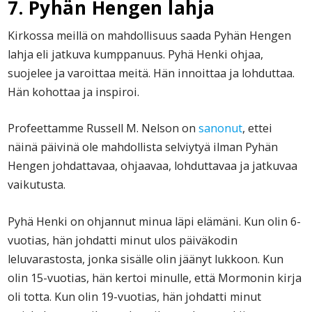
7. Pyhän Hengen lahja
Kirkossa meillä on mahdollisuus saada Pyhän Hengen
lahja eli jatkuva kumppanuus. Pyhä Henki ohjaa,
suojelee ja varoittaa meitä. Hän innoittaa ja lohduttaa.
Hän kohottaa ja inspiroi.
Profeettamme Russell M. Nelson on
sanonut
, ettei
näinä päivinä ole mahdollista selviytyä ilman Pyhän
Hengen johdattavaa, ohjaavaa, lohduttavaa ja jatkuvaa
vaikutusta.
Pyhä Henki on ohjannut minua läpi elämäni. Kun olin 6-
vuotias, hän johdatti minut ulos päiväkodin
leluvarastosta, jonka sisälle olin jäänyt lukkoon. Kun
olin 15-vuotias, hän kertoi minulle, että Mormonin kirja
oli totta. Kun olin 19-vuotias, hän johdatti minut